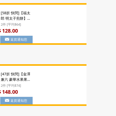
[58折 快閃]【福太
郎 明太子煎餅】日
本 福太郎《め》蛋
2件 [平均$64]
黃醬香 明太子煎餅
128.00
$
禮盒 (8袋) ($128/2
返貨通知您
件)
[47折 快閃]【金澤
兼六 豪華水果果
凍】日版 金澤兼六
2件 [平均$74]
製菓 果凍啫喱 雜錦
148.00
$
水果 豪華大禮盒 (1
返貨通知您
盒15個) ($148/2件)
#聖誕新年禮盒