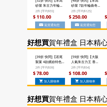
[52折 快閃]【本高
[48折 快閃]【本高
砂屋 朱古力年輪曲
砂屋 7款年輪曲奇
奇 H5】日版 本高
(EHS15)】日版 本
2件 [平均$55]
2件 [平均$125]
砂屋 季節限定
高砂屋 季節限定 朱
110.00
250.00
$
$
Écorse 2款朱古力
古力外層 雜錦薄脆
返貨通知您
返貨通知您
外層 年輪曲奇 薄脆
曲奇蛋卷 名貴禮盒
蛋卷禮盒 (1盒10件)
(28件) EHS15
H5 (009) ($110/2
($250/2件) #聖誕新
好想買
賀年禮盒 日本精
件)
年禮盒
[39折 快閃]【若尾
[59折 快閃]【大阪
製菓 4款繽紛特色
人氣朱古力王 香脆
曲奇】日本 若尾製
蝴蝶酥】日本 鈴木
2件 [平均$39]
2件 [平均$54]
菓 4款繽紛 伯爵茶
榮光堂 大阪人氣朱
78.00
108.00
$
$
橘子橙 特色味道曲
古力王 香脆蝴蝶酥
加入購物車
加入購物車
奇禮盒 (15件裝)
餅禮盒 (17件)
($78/2件)
($108/2件)
好想買
賀年禮盒 日本精