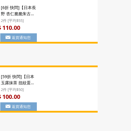
[6折 快閃]【日本長
野 杏仁脆脆朱古力
曲奇】日本 豐上製
2件 [平均$55]
菓 長野名物 杏仁脆
110.00
$
脆 朱古力脆皮 泡芙
返貨通知您
穀物鬆化食感 工藝
曲奇餅乾 禮盒 10件
裝 ($110/2件)
[59折 快閃]【日本
玉露抹茶 扭紋蛋
捲】日本 鈴木榮光
2件 [平均$50]
堂 静岡日和 玉露抹
100.00
$
茶 扭紋奇脆蛋捲禮
返貨通知您
盒 (14件裝)
($100/2件)