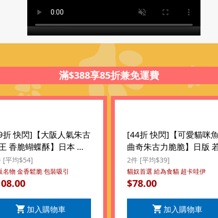
滿$388享85折兼免運費
59折 快閃]【大阪人氣朱古
[44折 快閃]【可愛貓咪
王 香脆蝴蝶酥】日本 鈴
曲奇朱古力脆脆】日版 
榮光堂 大阪人氣朱古力
尾製菓 貓咪睡覺魚仔托
 [平均$54]
2件 [平均$39]
 香脆蝴蝶酥餅禮盒 (17
枕 大塊造型曲奇 朱古力
阪名物 金香鬆脆 包裝吸引
貓奴首選 給為食貓 超卡哇伊
108.00
78.00
$
 ($108/2件)
脆 套裝禮盒 (8件裝) ($78
件)
加入購物車
加入購物車