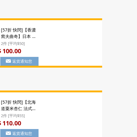
盒 (1盒9件)
($150/2件) #新年禮
物
[57折 快閃]【香濃
窩夫曲奇】日本 斎
藤前田製菓 朱古力
2件 [平均$50]
及牛油原味 香濃烘
100.00
$
焙窩夫造型曲奇禮
返貨通知您
盒 (18件) ($100/2
件) #聖誕新年禮盒
[57折 快閃]【北海
道粟米杏仁 法式佛
羅倫丁】日本 豊上
2件 [平均$55]
製菓 Hokkaido
110.00
$
Corn 北海道粟米杏
返貨通知您
仁 法式佛羅倫丁脆