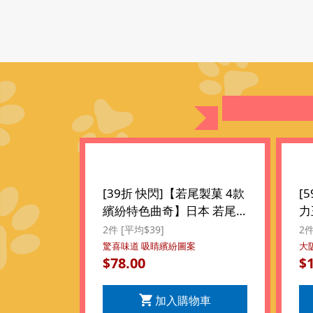
[39折 快閃]【若尾製菓 4款
[
繽紛特色曲奇】日本 若尾
力
製菓 4款繽紛 伯爵茶 橘子
木
2件 [平均$39]
2件
橙 特色味道曲奇禮盒 (15件
王
驚喜味道 吸睛繽紛圖案
大
78.00
$
$
裝) ($78/2件)
件)
加入購物車