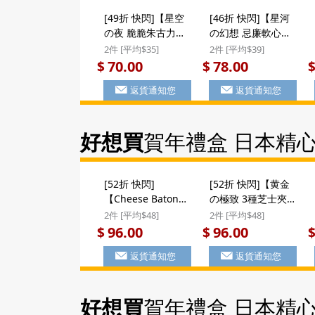
[49折 快閃]【星空
[46折 快閃]【星河
の夜 脆脆朱古力】
の幻想 忌廉軟心星
日本 豊上製菓 星空
形曲奇】日本 豊上
2件 [平均$35]
2件 [平均$39]
の夜 脆脆朱古力波
製菓 星河の幻想 忌
70.00
78.00
$
$
精緻星形禮盒 (8件
廉軟心星形曲奇禮
返貨通知您
返貨通知您
裝) ($70/2件)
盒 (12件裝) ($78/2
件)
好想買
賀年禮盒 日本精
[52折 快閃]
[52折 快閃]【黄金
【Cheese Baton
の極致 3種芝士夾
濃郁奢華芝士蛋
心 貓舌曲奇】日本
2件 [平均$48]
2件 [平均$48]
卷】日本 豐上製菓
若尾製菓 黄金の極
96.00
96.00
$
$
Cheese Baton 多
致 3種芝士混合夾
返貨通知您
返貨通知您
種芝士混合 濃郁奢
心 貓舌餅工藝曲奇
華 西洋工藝蛋卷 禮
禮盒 10件裝 ($96/2
盒 6件裝 ($96/2件)
件)
好想買
賀年禮盒 日本精