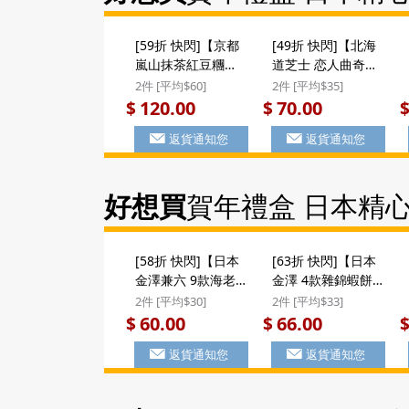
[59折 快閃]【京都
[49折 快閃]【北海
嵐山抹茶紅豆糰子
道芝士 恋人曲奇】
串】日本 鈴木榮光
日本 前田製菓 北海
2件 [平均$60]
2件 [平均$35]
堂 京嵯峨寶樂庵 京
道Espoir 芝士口味
120.00
70.00
$
$
都嵐山抹茶紅豆糰
香脆恋人曲奇禮盒
返貨通知您
返貨通知您
子串 禮盒 10串裝
(16件裝) ($70/2件)
($120/2件) #聖誕新
年禮盒
好想買
賀年禮盒 日本精
[58折 快閃]【日本
[63折 快閃]【日本
金澤兼六 9款海老
金澤 4款雜錦蝦餅
蝦餅】日版 金澤兼
煎餅】日版 金澤兼
2件 [平均$30]
2件 [平均$33]
六製菓 9款海老煎
六製菓 4款雜錦蝦
60.00
66.00
$
$
蝦餅 手提禮盒 80g
餅煎餅 手提禮盒 10
返貨通知您
返貨通知您
($60/2件)
件裝 ($66/2件) #聖
誕新年禮盒