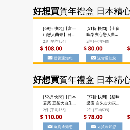
盒8件) #新年禮物
好想買
賀年禮盒 日本精
[69折 快閃]【富士
[51折 快閃]【士多
山戀人曲奇】日本
啤梨夾心戀人曲
前田製菓 富士山牛
奇】日本 前田製菓
2盒 [平均$54]
2件 [平均$40]
奶夾心 戀人曲奇禮
士多啤梨夾心 戀人
108.00
80.00
$
$
盒 (10件) ($108/2
曲奇禮盒 (10件)
返貨通知您
返貨通知您
盒) #新年禮物
($80/2件)
好想買
賀年禮盒 日本精
[52折 快閃]【日本
[37折 快閃]【貓咪
若尾 豆柴犬白朱古
樂園 白朱古力夾心
力夾心曲奇】日本
曲奇】日本 若尾製
2件 [平均$55]
2件 [平均$39]
若尾製菓 豆柴犬樂
菓 貓咪樂園 萌萌貓
110.00
78.00
$
$
園 可愛狗狗圖案造
貓圖案造型 白朱古
返貨通知您
返貨通知您
型 白朱古力夾心曲
力夾心曲奇 禮盒 8