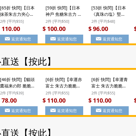
[65折 快閃]【日本
[59折 快閃]【日本
[53折 快閃]【日本
抹茶朱古力夾心曲
神戶 焦糖朱古力 千
《真珠の塩》堅果
奇】日本 豊上製菓
層蝴蝶酥】日本 前
焦糖真珠鹽 佛羅倫
2件 [平均$55]
2件 [平均$50]
2件 [平均$48]
抹茶朱古力忌廉夾
田製菓 神戶 焦糖朱
丁】日本 前田製菓
110.00
100.00
96.00
$
$
$
心曲奇禮盒 (15件
古力 香脆千層蝴蝶
《真珠の塩》杏仁
返貨通知您
返貨通知您
返貨通知您
裝) ($110/2件)
酥餅 禮盒 (1盒14
花生焦糖真珠鹽 佛
件) (990) ($100/2
羅倫丁薄脆曲奇禮
件)
盒 (12件裝) ($96/2
心直送【按此】
件)
[46折 快閃]【貓頭
[6折 快閃]【幸運赤
[6折 快閃]【幸運青
鷹福来の郎 脆脆朱
富士 朱古力脆脆】
富士 朱古力脆脆】
古力】日本 豊上製
日本 豊上製菓 富士
日本 豊上製菓 富士
2件 [平均$39]
2件 [平均$55]
2件 [平均$55]
菓 貓頭鷹福来の郎
山 赤富士 2款朱古
山 青富士 2款朱古
78.00
110.00
110.00
$
$
$
精緻造型黑白脆脆
力脆脆 士多啤梨草
力脆脆 白朱古力及
返貨通知您
返貨通知您
返貨通知您
朱古力 特色禮盒 (8
莓及牛奶朱古力 富
牛奶朱古力 富士山
件裝) ($78/2件)
士山形禮盒 (1盒12
形禮盒 (1盒12件)
件) (433) ($110/2
(585) ($110/2件) #
心直送【按此】
件) #聖誕新年禮盒
聖誕新年禮盒