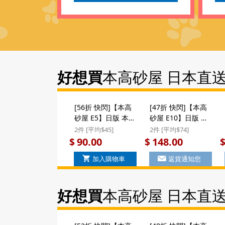
好想買
本高砂屋 日本直
[56折 快閃]【本高
[47折 快閃]【本高
砂屋 E5】日版 本高
砂屋 E10】日版 本
砂屋 雜錦薄脆曲奇
高砂屋 雜錦薄脆曲
2件 [平均$45]
2件 [平均$74]
蛋卷禮盒 (8包) E5
奇蛋卷 (16包) E10
90.00
148.00
$
$
($90/2件)
($148/2件)
加入購物車
返貨通知您
好想買
本高砂屋 日本直