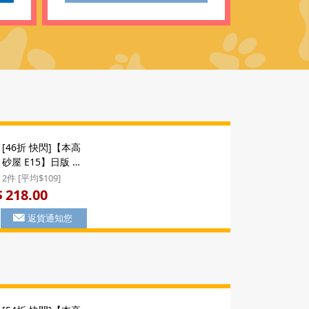
[46折 快閃]【本高
砂屋 E15】日版 本
高砂屋 雜錦薄脆曲
2件 [平均$109]
奇蛋卷禮盒 (24包)
218.00
$
E15 ($218/2件)
返貨通知您