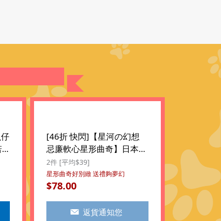
魚仔
[46折 快閃]【星河の幻想
若
忌廉軟心星形曲奇】日本
托
豊上製菓 星河の幻想 忌廉
2件 [平均$39]
脆
軟心星形曲奇禮盒 (12件裝)
星形曲奇好別緻 送禮夠夢幻
78.00
$
/2
($78/2件)
返貨通知您