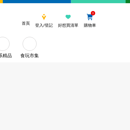
0
首頁
登入/登記
好想買清單
購物車
系精品
食玩市集