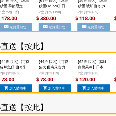
[54折 快閃]【本高
[61折 快閃]【本高
[56折 快閃]【本高
砂屋 季節限定
砂屋EMR20】日版
砂屋 琥珀曲奇 (8
AL20】日版 本高砂
本高砂屋 雜錦薄脆
包)】日版 本高砂屋
1盒25包；約
2盒 [平均$190]
2件 [平均$59]
屋 季節限定 朱古力
曲奇蛋卷禮盒 (21
琥珀曲奇 杏仁薄脆
22.5x32x3.8cm
178.00
380.00
118.00
$
$
$
外層 雜錦薄脆曲奇
包) EMR20 ($308/2
禮盒 (8包) (912)
返貨通知您
返貨通知您
返貨通知您
蛋卷 名貴禮盒 (25
盒)
($118/2件) #聖誕新
包) AL20 #新年禮
年禮盒
物
心直送【按此】
[44折 快閃]【可愛
[44折 快閃]【可愛
[62折 快閃]【岡山
貓咪魚仔 曲奇朱古
柴犬 曲奇朱古力脆
白桃果凍】日本 坂
力脆脆】日版 若尾
脆】日版 若尾製菓
本製菓 岡山縣白桃
2件 [平均$39]
2件 [平均$39]
2盒 [平均$60]
製菓 貓咪睡覺魚仔
柴犬散步遇上骨頭
果汁果凍啫喱 特色
78.00
78.00
120.00
$
$
$
托托枕 大塊造型曲
大塊造型曲奇 朱古
禮盒 (6件裝)
加入購物車
加入購物車
加入購物車
奇 朱古力脆脆 套裝
力脆脆 套裝禮盒 (8
($120/2盒) #新年禮
禮盒 (8件裝) ($78/2
件裝) ($78/2件)
物
件)
心直送【按此】