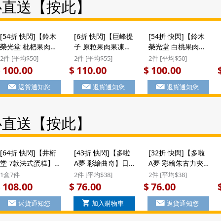
心直送【按此】
[54折 快閃]【鈴木
[6折 快閃]【巨峰提
[54折 快閃]【鈴木
榮光堂 枇杷果肉果
子 原粒果肉果凍】
榮光堂 白桃果肉果
凍】日本 鈴木榮光
日本 鈴木榮光堂 巨
凍】日本 鈴木榮光
2件 [平均$50]
2件 [平均$55]
2件 [平均$50]
堂 枇杷 原粒果肉啫
峰提子 原粒果肉啫
堂 白桃 原粒果肉啫
100.00
110.00
100.00
$
$
$
喱果凍 名產店系列
喱果凍 名產店系列
喱果凍 名產店系列
返貨通知您
返貨通知您
返貨通知您
禮盒 6件裝 ($100/2
禮盒 6件裝 ($110/2
禮盒 6件裝 ($100/2
件) #聖誕新年禮盒
件)
件) #聖誕新年禮盒
心直送【按此】
[64折 快閃]【井桁
[43折 快閃]【多啦
[32折 快閃]【多啦
堂 7款法式蛋糕】
A夢 彩繪曲奇】日
A夢 彩繪朱古力夾
日本 井桁堂
本 永井製菓 多啦A
心曲奇】日版 多啦
1盒7件
2件 [平均$38]
2件 [平均$38]
《Elegant》7款雜
夢 叮噹 精緻彩繪
A夢 叮噹 日本限定
108.00
76.00
76.00
$
$
$
錦法式蛋糕 工藝級
不同神態 曲奇禮盒
I'm Doraemon 彩
返貨通知您
加入購物車
返貨通知您
自家研磨杏仁製 禮
(12枚) ($76/2件)
繪朱古力夾心曲奇
盒 (1盒7件) #新年
創意立體禮盒 (1盒