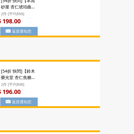
[54折 快閃]【本高
砂屋 杏仁琥珀曲
奇】日版 本高砂屋
2件 [平均$99]
琥珀曲奇 杏仁薄脆
198.00
$
禮盒 (14包)
返貨通知您
($198/2件)
[54折 快閃]【鈴木
榮光堂 杏仁焦糖法
式佛羅倫丁】日本
2件 [平均$98]
鈴木榮光堂 杏仁焦
196.00
$
糖雙味 佛羅倫丁船
返貨通知您
型薄脆工藝甜點 豪
華大禮盒 (20件)
($196/2件) #聖誕新
年禮盒