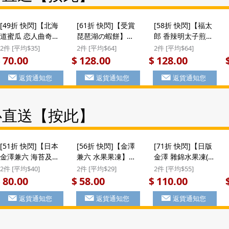
[49折 快閃]【北海
[61折 快閃]【受賞
[58折 快閃]【福太
道蜜瓜 恋人曲奇】
琵琶湖の蝦餅】日
郎 香辣明太子煎
日本 前田製菓 北海
本 鈴木榮光堂 滋賀
餅】日本 福太郎
2件 [平均$35]
2件 [平均$64]
2件 [平均$64]
道Espoir 蜜瓜口味
寶 名譽總裁賞受賞
《め》香辣惹味 明
70.00
128.00
128.00
$
$
$
香脆恋人曲奇禮盒
琵琶湖の蝦餅 禮盒
太子煎餅禮盒 (8袋)
返貨通知您
返貨通知您
返貨通知您
(16件裝) ($70/2件)
16件裝 ($128/2件)
($128/2件) #聖誕新
#聖誕新年禮盒
年禮盒
心直送【按此】
[51折 快閃]【日本
[56折 快閃]【金澤
[71折 快閃]【日版
金澤兼六 海苔及咖
兼六 水果果凍】日
金澤 雜錦水果凍(8
喱蝦餅】日版 金澤
版 金澤兼六製菓 果
個)】日版 金澤兼六
2件 [平均$40]
2件 [平均$29]
2件 [平均$55]
兼六製菓 海苔及咖
凍啫喱 雜錦水果 便
製菓 果凍啫喱 雜錦
80.00
58.00
110.00
$
$
$
喱蝦餅 禮盒 8件裝
攜手抽禮盒 (1盒 6
水果 禮盒 (1盒8個)
返貨通知您
返貨通知您
返貨通知您
($80/2件)
個) ($58/2件)
($110/2件) #聖誕新
年禮盒