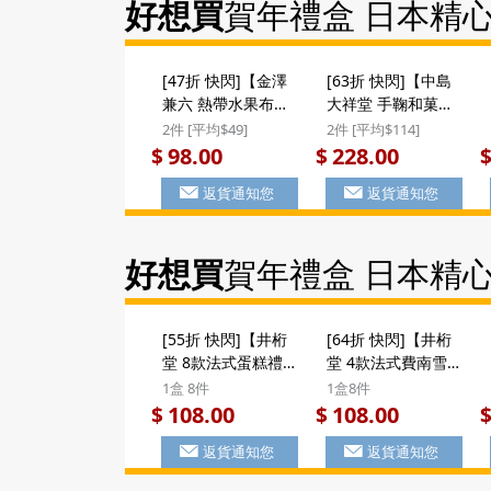
好想買
賀年禮盒 日本精
[47折 快閃]【金澤
[63折 快閃]【中島
兼六 熱帶水果布
大祥堂 手鞠和菓子
甸】日版 金澤兼六
禮盒】日本 中島大
2件 [平均$49]
2件 [平均$114]
製菓 布甸果凍啫喱
祥堂《手鞠》季節
98.00
228.00
$
$
熱帶風情水果 大禮
限定 百年菓と果 雜
返貨通知您
返貨通知您
盒 (1盒10個)
錦和菓子禮盒 10件
($98/2件) #聖誕新
裝 (104) ($228/2件)
年禮盒
好想買
賀年禮盒 日本精
[55折 快閃]【井桁
[64折 快閃]【井桁
堂 8款法式蛋糕禮
堂 4款法式費南雪
盒】日本 井桁堂 工
蛋糕】日本 井桁堂
1盒 8件
1盒8件
藝級自家研磨 8款
《Gateau
108.00
108.00
$
$
口味 法式蛋糕禮盒
Peurepos》4款
返貨通知您
返貨通知您
(8件裝) #新年禮物
Financier法式費南
雪蛋糕餡餅 禮盒 (1