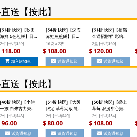
禮物
10件) (902) ($76/2
心直送【按此】
件)
[61折 快閃]【秋田
[64折 快閃]【深海
[61折 快閃]【福滿
海鮮 6色煎餅】日
赤鮭魚煎餅】日本
金運招財貓 彩繪曲
本 中浦製菓 秋田海
中浦製菓 季節限定
奇】日本 金萬堂本
2件 [平均$59]
16袋 x 2枚
2盒 [平均$60]
鮮特產 6種雜錦煎
深海鮮甜赤鮭魚 名
舗 福滿金運招財貓
118.00
108.00
120.00
$
$
$
餅禮盒 (12件)
貴煎餅禮盒 (32枚)
彩繪檸檬白朱古力
加入購物車
返貨通知您
返貨通知您
($118/2件) #新年禮
#新年禮物
夾心曲奇 豪華燙金
物
禮盒 (1盒10件)
($120/2盒) #新年禮
心直送【按此】
物
[46折 快閃]【小熊
[51折 快閃]【大阪
[56折 快閃]【戀上
一族 白朱古力夾心
限定 草莓綻放 蝴蝶
草莓 浪漫甜心撻】
曲奇】日本 若尾製
酥】日本 豊上製菓
日本 豊上製菓
2件 [平均$48]
2件 [平均$40]
2件 [平均$54]
菓 小熊一族 可愛熊
大阪限定 草莓綻放
Strawberry Heart
96.00
80.00
108.00
$
$
$
仔圖案造型 白朱古
士多啤梨 甜心蝴蝶
戀上草莓 士多啤梨
返貨通知您
返貨通知您
返貨通知您
力夾心曲奇 禮盒 8
酥餅 禮盒 10件裝
浪漫心形 朱古力忌