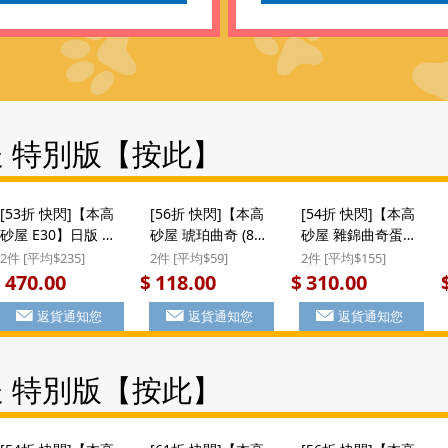
送 特別版【按此】
[53折 快閃]【本高
[56折 快閃]【本高
[54折 快閃]【本高
砂屋 E30】日版 本
砂屋 琥珀曲奇 (8
砂屋 雜錦曲奇蛋卷
高砂屋 雜錦薄脆曲
包)】日版 本高砂屋
(E20)】日版 本高砂
2件 [平均$235]
2件 [平均$59]
2件 [平均$155]
奇蛋卷 (47包) 圓罐
琥珀曲奇 杏仁薄脆
屋 4款雜錦 薄脆曲
470.00
118.00
310.00
$
$
$
裝 E30 ($470/2件)
禮盒 (8包) (912)
奇蛋卷禮盒 (32包)
返貨通知您
返貨通知您
返貨通知您
($118/2件) #聖誕新
E20 (276) ($310/2
年禮盒
件) #聖誕新年禮盒
送 特別版【按此】