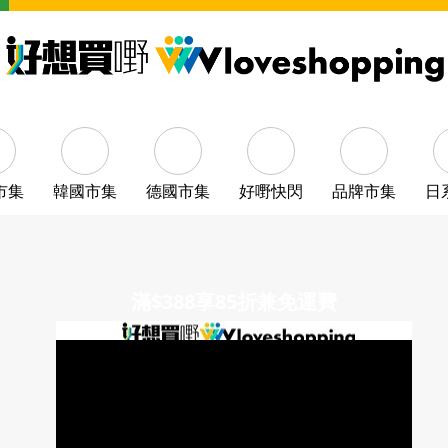
市集
韓國市集
德國市集
好嘢快閃
品牌市集
日
滿$388享85折兼免運費