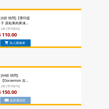
[6折 快閃]【香印提
子 原粒果肉果凍】
日本 谷口物産 香印
2件 [平均$55]
提子 原粒果肉啫喱
110.00
$
果凍 禮盒 6件裝
加入購物車
($110/2件)
[64折 快閃]
【Doraemon 吉士
醬夾心蛋糕】日版
2件 [平均$75]
多啦A夢 叮噹 日本
150.00
$
限定 I'm
返貨通知您
Doraemon 表情包
吉士醬夾心蛋糕 禮