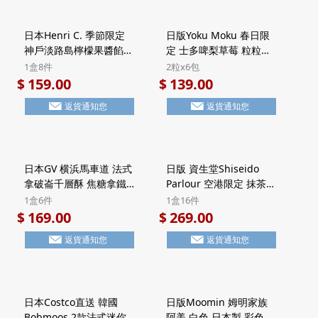
日本Henri C. 季節限定
日版Yoku Moku 春日限
神戶淡路島檸檬果醬餡餅
定 士多啤梨草莓 粒粒方
法式Financier費南雪蛋
塊酥餅 禮盒 (2粒x6包)
1盒8件
2粒x6包
糕 禮盒 (1盒8件)【市集
【市集世界 - 日本市集】
159.00
139.00
$
$
世界 - 日本市集】
返貨通知您
返貨通知您
日本GV 横浜馬車道 法式
日版 資生堂Shiseido
拿破崙千層酥 焦糖拿鐵
Parlour 空港限定 抹茶朱
Latte 頂級法國Valrhona
古力 黑糖忌廉夾心 7層威
1盒6件
1盒16件
朱古力 Millefeuille酥餅
化酥餅 豪華鐵罐禮盒 (1
169.00
269.00
$
$
禮盒 Halal清真食品 (1盒
盒16件)【市集世界 - 日
返貨通知您
返貨通知您
6件)【市集世界 - 日本市
本市集】
集】
日本Costco直送 韓國
日版Moomin 姆明家族
Bobmoos 2款法式迷你
阿美 白色 日本製 彩色工