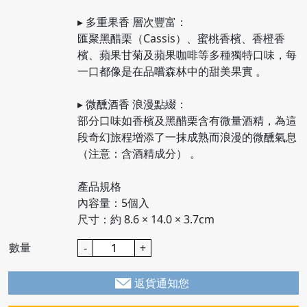
▸ 多重果香 層次豐富：
匯聚黑醋栗（Cassis）、蜜桃香檳、香橙香
檳、蘋果甘菊及蘋果咖啡等多種獨特口味，每
一口都像是在品嚐森林中的甜美果實 。
▸ 微醺酒香 浪漫點綴：
部分口味如香檳及黑醋栗含有微量酒精，為這
段奇幻旅程增添了一抹成熟而浪漫的微醺氣息
（注意：含酒精成分） 。
產品規格
內容量：5個入
尺寸：約 8.6 × 14.0 × 3.7cm
數量
-
+
返貨通知您