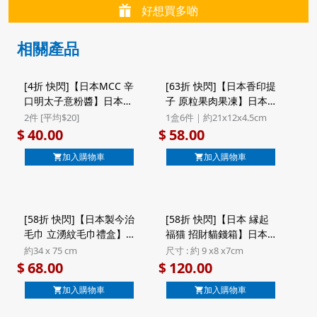
好想買多啲
相關產品
[4折 快閃]【日本MCC 辛
[63折 快閃]【日本香印提
口明太子意粉醬】日本
子 原粒果肉果凍】日本
Mcc la cucina 博多明太
谷口物産 香印提子 原粒
2件 [平均$20]
1盒6件｜約21x12x4.5cm
子牛油辛辣 意粉醬 90g
果肉啫喱果凍 禮盒 6件裝
40.00
58.00
$
$
($40/2件)
加入購物車
加入購物車
[58折 快閃]【日本製今治
[58折 快閃]【日本 縁起
毛巾 立湧紋毛巾禮盒】
福猫 招財貓錢箱】日本
日本Hibisaisai 日々彩々
招福招財 工藝製造 縁起
約34 x 75 cm
尺寸 : 約 9 x8 x7cm
今治毛巾 立湧紋 綠色 日
文字丸猫 福字 招財貓錢
68.00
120.00
$
$
本製 純棉毛巾面巾 禮盒
箱
加入購物車
加入購物車
(319)