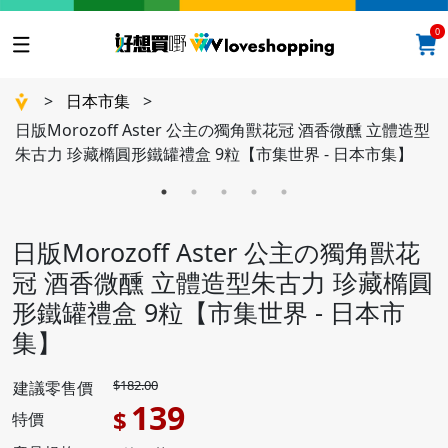
0
>
日本市集
>
日版Morozoff Aster 公主の獨角獸花冠 酒香微醺 立體造型
朱古力 珍藏橢圓形鐵罐禮盒 9粒【市集世界 - 日本市集】
日版Morozoff Aster 公主の獨角獸花
冠 酒香微醺 立體造型朱古力 珍藏橢圓
形鐵罐禮盒 9粒【市集世界 - 日本市
集】
$182.00
建議零售價
139
$
特價