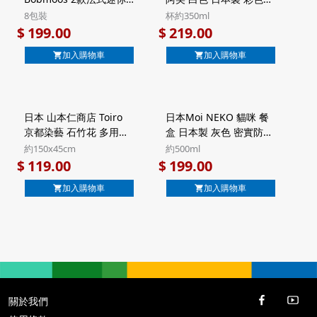
脆脆牛角包 牛油海鹽及
藝雕花木盒陶瓷杯 禮品
8包裝
杯約350ml
朱古力味 超值家庭裝 禮
套裝 禮盒 (292)【市集世
199.00
219.00
$
$
盒 8包裝 (374)【市集世
界 - 日本市集】
加入購物車
加入購物車
界 - 日本市集】
日本 山本仁商店 Toiro
日本Moi NEKO 貓咪 餐
京都染藝 石竹花 多用途
盒 日本製 灰色 密實防漏
防曬披肩 粉紅色 日本製
微波爐飯盒食物盒
約150x45cm
約500ml
UV加工 純棉紗巾圍巾
500ml (316)【市集世界 -
119.00
199.00
$
$
【市集世界 - 日本市集】
日本市集】
加入購物車
加入購物車
關於我們