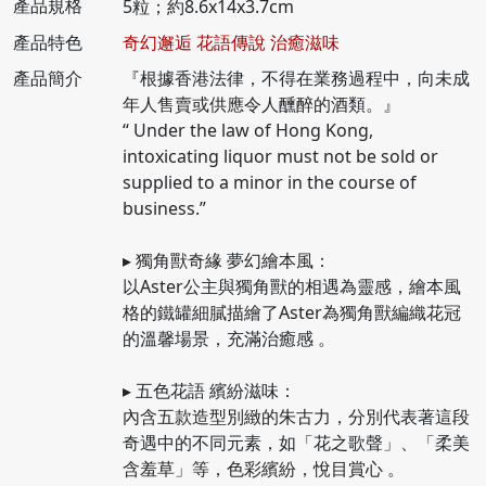
產品規格
5粒；約8.6x14x3.7cm
產品特色
奇幻邂逅 花語傳說 治癒滋味
產品簡介
『根據香港法律，不得在業務過程中，向未成
年人售賣或供應令人醺醉的酒類。』
“ Under the law of Hong Kong,
intoxicating liquor must not be sold or
supplied to a minor in the course of
business.”
▸ 獨角獸奇緣 夢幻繪本風：
以Aster公主與獨角獸的相遇為靈感，繪本風
格的鐵罐細膩描繪了Aster為獨角獸編織花冠
的溫馨場景，充滿治癒感 。
▸ 五色花語 繽紛滋味：
內含五款造型別緻的朱古力，分別代表著這段
奇遇中的不同元素，如「花之歌聲」、「柔美
含羞草」等，色彩繽紛，悅目賞心 。