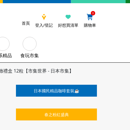
0
首頁
登入/登記
好想買清單
購物車
系精品
食玩市集
精緻禮盒 12粒【市集世界 - 日本市集】
日本國民精品咖啡套裝☕️
春之粉紅盛典