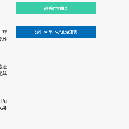
萌系動物曲奇
，藍
滿$388享85折兼免運費
優雅
體造
覺與
別加
水果