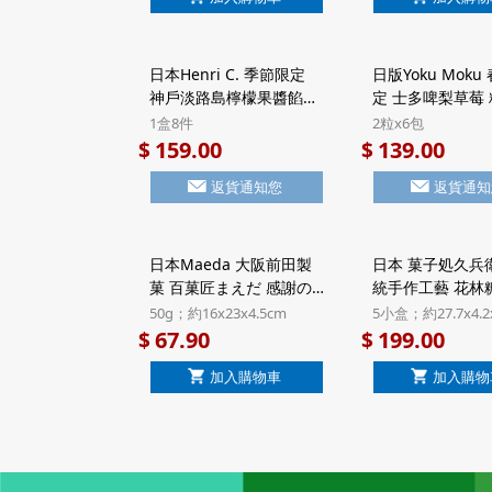
(272) ($58/2件)
日本Henri C. 季節限定
日版Yoku Moku
神戶淡路島檸檬果醬餡餅
定 士多啤梨草莓
法式Financier費南雪蛋
塊酥餅 禮盒 (2粒x
1盒8件
2粒x6包
糕 禮盒 (1盒8件)【市集世
【市集世界 - 日
159.00
139.00
$
$
界 - 日本市集】
返貨通知您
返貨通知
日本Maeda 大阪前田製
日本 菓子処久兵衛
菓 百菓匠まえだ 感謝の
統手作工藝 花林
句 2款日式米菓 禮盒 50g
雜錦禮盒 5小盒裝 (
50g；約16x23x4.5cm
5小盒；約27.7x4.2
(920)【市集世界 - 日本市
【市集世界 - 日
67.90
199.00
$
$
集】
加入購物車
加入購物