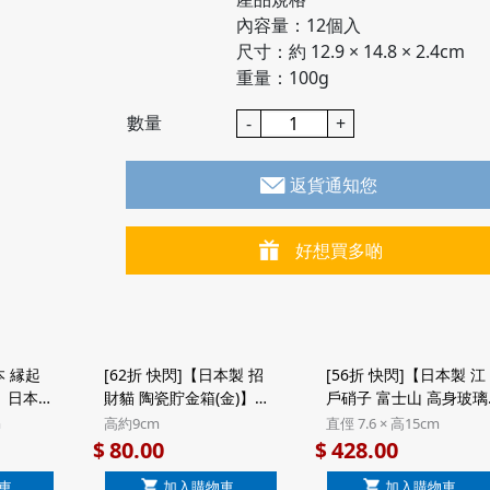
內容量：12個入
尺寸：約 12.9 × 14.8 × 2.4cm
​重量：100g
數量
-
+
返貨通知您
好想買多啲
本 縁起
[62折 快閃]【日本製 招
[56折 快閃]【日本製 江
】日本
財貓 陶瓷貯金箱(金)】日
戶硝子 富士山 高身玻璃
造 縁起
本 日和雜貨 萬古燒 風水
酒杯】日版 江戶硝子 田
m
高約9cm
直俓 7.6 × 高15cm
招財貓錢
まる福猫 招財貓 金色 日
島硝子 富士山 高身玻璃
80.00
428.00
$
$
本製 陶瓷錢罌貯金箱
酒杯 (工藝原木) 400ml
車
加入購物車
加入購物車
(665)