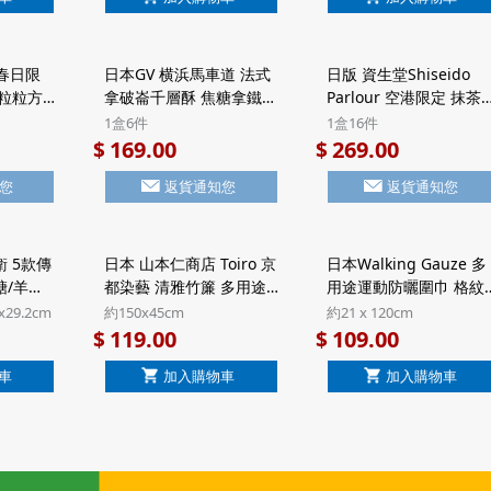
 春日限
日本GV 横浜馬車道 法式
日版 資生堂Shiseido
 粒粒方
拿破崙千層酥 焦糖拿鐵
Parlour 空港限定 抹茶
6包)
Latte 頂級法國Valrhona
古力 黑糖忌廉夾心 7層
1盒6件
1盒16件
本市集】
朱古力 Millefeuille酥餅
化酥餅 豪華鐵罐禮盒 (1
169.00
269.00
$
$
禮盒 Halal清真食品 (1盒
盒16件)【市集世界 - 日
您
返貨通知您
返貨通知您
6件)【市集世界 - 日本市
市集】
集】
 5款傳
日本 山本仁商店 Toiro 京
日本Walking Gauze 多
糖/羊羹
都染藝 清雅竹簾 多用途
用途運動防曬圍巾 格紋
818)
防曬披肩 粉紅色 日本製
灰色 日本製 UV加工 純
x29.2cm
約150x45cm
約21 x 120cm
本市集】
UV加工 純棉紗巾圍巾
三重紗巾【市集世界 - 
119.00
109.00
$
$
【市集世界 - 日本市集】
本市集】
車
加入購物車
加入購物車