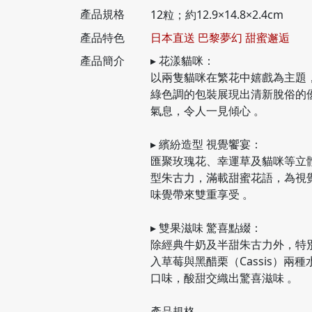
產品規格
12粒；約12.9×14.8×2.4cm
產品特色
日本直送 巴黎夢幻 甜蜜邂逅
產品簡介
▸ 花漾貓咪：
以兩隻貓咪在繁花中嬉戲為主題
綠色調的包裝展現出清新脫俗的
氣息，令人一見傾心 。
▸ 繽紛造型 視覺饗宴：
匯聚玫瑰花、幸運草及貓咪等立
型朱古力，滿載甜蜜花語，為視
味覺帶來雙重享受 。
▸ 雙果滋味 驚喜點綴：
除經典牛奶及半甜朱古力外，特
入草莓與黑醋栗（Cassis）兩種
口味，酸甜交織出驚喜滋味 。
產品規格