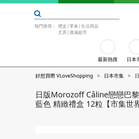
熱門搜尋：
禮盒
零食
生活用品
文具
激減超市
最新熱搜
日本
好想買嘢 VLoveShopping
>
日本市集
>
日
日版Morozoff Câline戀
藍色 精緻禮盒 12粒【市集世界