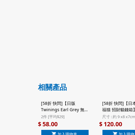
相關產品
[58折 快閃]【日版
[58折 快閃]【日
Twinings Earl Grey 無咖
福猫 招財貓錢箱
啡因博士茶】日版
招福招財 工藝製
2件 [平均$29]
尺寸 : 約 9 x8 x7c
Twinings Rooibos Earl
文字丸猫 福字 
58.00
120.00
$
$
Grey 柑橘伯爵茶 無咖啡
箱
加入購物車
加入購物
因 博士茶 茶包 10包