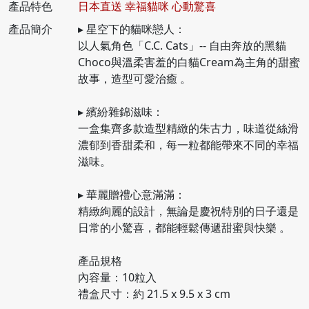
產品特色
日本直送 幸福貓咪 心動驚喜
產品簡介
▸ 星空下的貓咪戀人：
以人氣角色「C.C. Cats」-- 自由奔放的黑貓
Choco與溫柔害羞的白貓Cream為主角的甜蜜
故事，造型可愛治癒 。
▸ 繽紛雜錦滋味：
一盒集齊多款造型精緻的朱古力，味道從絲滑
濃郁到香甜柔和，每一粒都能帶來不同的幸福
滋味。
▸ 華麗贈禮心意滿滿：
精緻絢麗的設計，無論是慶祝特別的日子還是
日常的小驚喜，都能輕鬆傳遞甜蜜與快樂 。
產品規格
內容量：10粒入
禮盒尺寸：約 21.5 x 9.5 x 3 cm