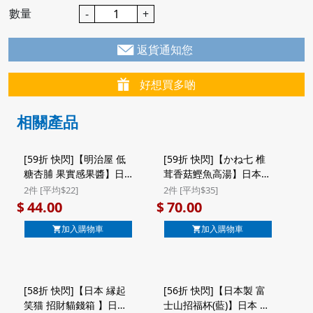
數量
-
+
返貨通知您
好想買多啲
相關產品
[59折 快閃]【明治屋 低
[59折 快閃]【かね七 椎
糖杏脯 果實感果醬】日
茸香菇鰹魚高湯】日本
本 明治屋 低糖果實感 杏
かね七 輕便裝 椎茸香菇
2件 [平均$22]
2件 [平均$35]
脯果醬 150g (748)
鰹魚 高湯調味粉 (50包)
44.00
70.00
$
$
($44/2件)
($70/2件)
加入購物車
加入購物車
[58折 快閃]【日本 縁起
[56折 快閃]【日本製 富
笑猫 招財貓錢箱 】日本
士山招福杯(藍)】日本 東