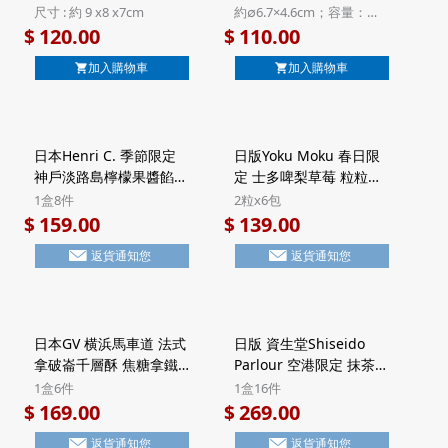
招福招財 工藝製造 縁起
洋佐佐木 富士山招福杯
尺寸 : 約 9 x8 x7cm
約∅6.7×4.6cm；容量：
文字丸猫 笑字 招財貓錢
藍色 日本製 清酒燒酎用
35ml
120.00
110.00
$
$
箱
玻璃杯 禮盒裝 (425)
加入購物車
加入購物車
日本Henri C. 季節限定
日版Yoku Moku 春日限
神戶淡路島檸檬果醬餡餅
定 士多啤梨草莓 粒粒方
法式Financier費南雪蛋
塊酥餅 禮盒 (2粒x6包)
1盒8件
2粒x6包
糕 禮盒 (1盒8件)【市集
【市集世界 - 日本市集】
159.00
139.00
$
$
世界 - 日本市集】
返貨通知您
返貨通知您
日本GV 横浜馬車道 法式
日版 資生堂Shiseido
拿破崙千層酥 焦糖拿鐵
Parlour 空港限定 抹茶朱
Latte 頂級法國Valrhona
古力 黑糖忌廉夾心 7層威
1盒6件
1盒16件
朱古力 Millefeuille酥餅
化酥餅 豪華鐵罐禮盒 (1
169.00
269.00
$
$
禮盒 Halal清真食品 (1盒
盒16件)【市集世界 - 日
返貨通知您
返貨通知您