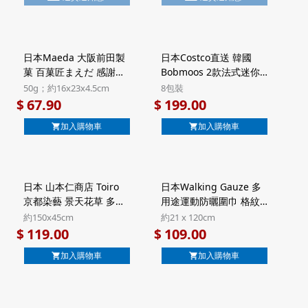
6件)【市集世界 - 日本市
本市集】
集】
日本Maeda 大阪前田製
日本Costco直送 韓國
菓 百菓匠まえだ 感謝の
Bobmoos 2款法式迷你
句 2款日式米菓 禮盒
脆脆牛角包 牛油海鹽及
50g；約16x23x4.5cm
8包裝
50g (920)【市集世界 -
朱古力味 超值家庭裝 禮
67.90
199.00
$
$
日本市集】
盒 8包裝 (374)【市集世
加入購物車
加入購物車
界 - 日本市集】
日本 山本仁商店 Toiro
日本Walking Gauze 多
京都染藝 景天花草 多用
用途運動防曬圍巾 格紋
途防曬披肩 藍色 日本製
灰色 日本製 UV加工 純棉
約150x45cm
約21 x 120cm
UV加工 純棉紗巾圍巾
三重紗巾【市集世界 - 日
119.00
109.00
$
$
【市集世界 - 日本市集】
本市集】
加入購物車
加入購物車