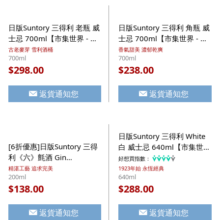
日版Suntory 三得利 老瓶 威
日版Suntory 三得利 角瓶 威
士忌 700ml【市集世界 - 日
士忌 700ml【市集世界 - 日
本市集】
本市集】
古老麥芽 雪利酒桶
香氣甜美 濃郁乾爽
700ml
700ml
298.00
238.00
$
$
返貨通知您
返貨通知您
日版Suntory 三得利 White
[6折優惠]日版Suntory 三得
白 威士忌 640ml【市集世界
利《六》氈酒 Gin
- 日本市集】
好想買指數：
200ml【市集世界 - 日本市
精湛工藝 追求完美
1923年始 永恆經典
200ml
640ml
集】
138.00
288.00
$
$
返貨通知您
返貨通知您