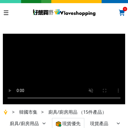
0
>
韓國市集
>
廚具/廚房用品
（15件產品）
現貨優先