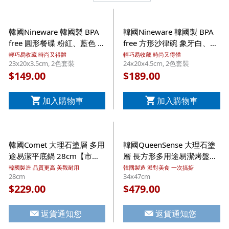
韓國Nineware 韓國製 BPA
韓國Nineware 韓國製 BPA
free 圓形餐碟 粉紅、藍色 2
free 方形沙律碗 象牙白、灰
件裝【市集世界 - 韓國市
色 2件裝【市集世界 - 韓國
輕巧易收藏 時尚又得體
輕巧易收藏 時尚又得體
23x20x3.5cm, 2色套裝
24x20x4.5cm, 2色套裝
集】
市集】
149.00
189.00
$
$
加入購物車
加入購物車
韓國Comet 大理石塗層 多用
韓國QueenSense 大理石塗
途易潔平底鍋 28cm【市集
層 長方形多用途易潔烤盤
世界 - 韓國市集】(平行進口)
34x41cm【市集世界 - 韓國
韓國製造 品質更高 美觀耐用
韓國製造 派對美食 一次搞掂
28cm
34x47cm
市集】(平行進口)
229.00
479.00
$
$
返貨通知您
返貨通知您