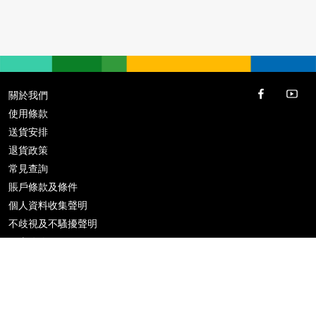
關於我們
使用條款
送貨安排
退貨政策
常見查詢
賬戶條款及條件
個人資料收集聲明
不歧視及不騷擾聲明
優惠攻略
推廣條款及條件
歡迎公司機構訂購，請電郵
info@vloveshopping.com
或 Whatsapp
9146 6888