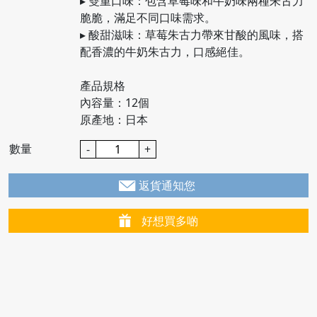
▸ 雙重口味：包含草莓味和牛奶味兩種朱古力
脆脆，滿足不同口味需求。
▸ 酸甜滋味：草莓朱古力帶來甘酸的風味，搭
配香濃的牛奶朱古力，口感絕佳。
產品規格
內容量：12個
原產地：日本
數量
-
+
返貨通知您
好想買多啲