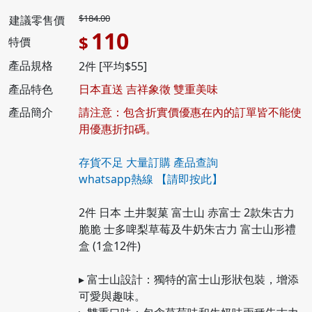
$184.00
建議零售價
110
$
特價
產品規格
2件 [平均$55]
產品特色
日本直送 吉祥象徵 雙重美味
產品簡介
請注意：包含折實價優惠在內的訂單皆不能使
用優惠折扣碼。
存貨不足 大量訂購 產品查詢
whatsapp熱線
【請即按此】
2件 日本 土井製菓 富士山 赤富士 2款朱古力
脆脆 士多啤梨草莓及牛奶朱古力 富士山形禮
盒 (1盒12件)
▸ 富士山設計：獨特的富士山形狀包裝，增添
可愛與趣味。