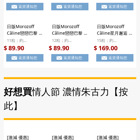
Morozoff Aster
Morozoff Aster
藏橢圓形鐵罐禮盒
返貨通知您
返貨通知您
返貨通知您
公主の星光魔法蘋
公主の星光魔法蘋
9粒【市集世界 -
果 酒香微醺 立體
果 酒香微醺 立體
日本市集】
造型朱古力 珍藏蘋
造型朱古力 珍藏橢
日版Morozoff
日版Morozoff
日版Morozoff
果型鐵罐禮盒 3粒
圓形鐵罐禮盒 9粒
Câline戀戀巴黎 貓
Câline戀戀巴黎 貓
Câline星月邂逅 月
與艾菲爾鐵塔 立體
與繁花 立體造型朱
亮上的貓 立體造型
11粒；約
12粒；約
15粒；約
造型朱古力 啡色
古力 藍色 精緻禮
朱古力 粉紅色 珍
14.9×12.9×2.4cm
12.9×14.8×2.4cm
12.4x17x4cm
89.90
89.90
169.00
$
$
$
精緻禮盒 11粒
盒 12粒【市集世
藏鐵罐禮盒 15粒
返貨通知您
返貨通知您
返貨通知您
【市集世界 - 日本
界 - 日本市集】
【市集世界 - 日本
市集】此日期前最
市集】
佳：2025年04月
30日
好想買
情人節 濃情朱古力【按
此】
[激減 優惠]
[激減 優惠]
[激減 優惠]