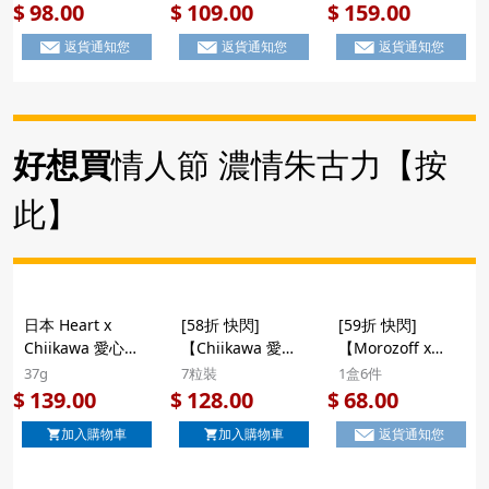
露朱古力】日版
力 珍藏鐵罐禮盒
立體造型朱古力 禮
6.9x6.9x12cm
7.4×10.8×2.9cm
16.5×10.5×3cm
98.00
109.00
159.00
$
$
$
Morozoff Miffy 超
11粒【市集世界 -
包 5粒【市集世界
返貨通知您
返貨通知您
返貨通知您
限定 午後時光 茶
日本市集】
- 日本市集】
葉罐造型鐵罐 松露
朱古力 禮盒 6粒
好想買
情人節 濃情朱古力【按
此】
日本 Heart x
[58折 快閃]
[59折 快閃]
Chiikawa 愛心朱
【Chiikawa 愛心
【Morozoff x
古力派對 心形彩繪
朱古力】日本
Miffy 溫馨園藝 朱
37g
7粒裝
1盒6件
朱古力 小物收納
Heart x Chiikawa
古力】日版
139.00
128.00
68.00
$
$
$
拉鍊袋 37g (317)
愛心朱古力派對 心
Morozoff x Miffy
加入購物車
加入購物車
返貨通知您
【市集世界 - 日本
形彩繪朱古力 珍藏
超限定 溫馨園藝
市集】
鐵罐禮盒 7粒裝
立體造型朱古力 禮
(324)
盒 6粒