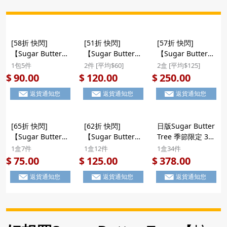
[58折 快閃]
[51折 快閃]
[57折 快閃]
【Sugar Butter
【Sugar Butter
【Sugar Butter
Tree 糖烤牛油夾
Tree 糖烤牛油酥
Tree 糖烤牛油】
1包5件
2件 [平均$60]
2盒 [平均$125]
心酥餅】日版
餅】日版Sugar
日版Sugar Butter
90.00
120.00
250.00
$
$
$
Sugar Butter
Butter Tree 招牌
Tree 招牌糖烤牛
返貨通知您
返貨通知您
返貨通知您
Tree 招牌糖烤牛
糖烤牛油 夾心酥餅
油 夾心酥餅 (1盒
油 夾心酥餅 (1包5
(1盒7件) ($120/2
14件) ($250/2盒)
件) (715) ($90/2
件)
[65折 快閃]
[62折 快閃]
日版Sugar Butter
件)
【Sugar Butter
【Sugar Butter
Tree 季節限定 3款
Tree 法式焦糖布
Tree 法式焦糖布
人氣 法式焦糖布丁
1盒7件
1盒12件
1盒34件
丁 酥餅】日版
丁x糖烤牛油 酥
招牌糖烤牛油 炭烤
75.00
125.00
378.00
$
$
$
Sugar Butter
餅】日版Sugar
朱古力脆皮 朱古力
返貨通知您
返貨通知您
返貨通知您
Tree 季節限定 法
Butter Tree 季節
夾心酥餅 豪華禮盒
式焦糖布丁 朱古力
限定 2款人氣 法式
(1盒34件)(735)
夾心酥餅 禮盒 (1
焦糖布丁及招牌糖
【市集世界 - 日本
盒7件)(681)
烤牛油 朱古力夾心
市集】
酥餅 禮盒 (1盒12