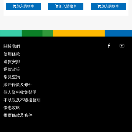
本の酒 一献 10大
本酒蔵元三昧 10
元和酒三昧 10大
加入購物車
加入購物車
加入購物車
殿堂名釀 工藝酒心
大清酒名釀 工藝酒
和酒名釀 工藝酒心
朱古力 鑑賞禮盒
心朱古力 鑑賞禮盒
朱古力 鑑賞禮盒
10粒裝
10粒裝
10粒裝
關於我們
使用條款
送貨安排
退貨政策
常見查詢
賬戶條款及條件
個人資料收集聲明
不歧視及不騷擾聲明
優惠攻略
推廣條款及條件