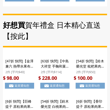
#聖誕新年禮盒
件) #聖誕新年禮盒
好想買
賀年禮盒 日本精心直送
【按此】
[47折 快閃]【金澤
[63折 快閃]【中島
[54折 快閃]【鈴木
兼六 熱帶水果布
大祥堂 手鞠和菓子
榮光堂 枇杷果肉果
甸】日版 金澤兼六
禮盒】日本 中島大
凍】日本 鈴木榮光
2件 [平均$49]
2件 [平均$114]
2件 [平均$50]
製菓 布甸果凍啫喱
祥堂《手鞠》季節
堂 枇杷 原粒果肉
98.00
228.00
100.00
$
$
$
熱帶風情水果 大禮
限定 百年菓と果
啫喱果凍 名產店系
返貨通知您
返貨通知您
返貨通知您
盒 (1盒10個)
雜錦和菓子禮盒
列 禮盒 6件裝
($98/2件) #聖誕新
10件裝 (104)
($100/2件) #聖誕
年禮盒
($228/2件)
新年禮盒
[6折 快閃]【巨峰
[54折 快閃]【鈴木
[6折 快閃]【香印
提子 原粒果肉果
榮光堂 白桃果肉果
提子 原粒果肉果