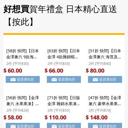
好想買
賀年禮盒 日本精心直送
【按此】
[58折 快閃]【日本
[63折 快閃]【日本
[51折 快閃]【日本
金澤兼六 9款海老
金澤 4款雜錦蝦餅
金澤兼六 海苔及咖
蝦餅】日版 金澤兼
煎餅】日版 金澤兼
喱蝦餅】日版 金澤
2件 [平均$30]
2件 [平均$33]
2件 [平均$40]
六製菓 9款海老煎
六製菓 4款雜錦蝦
兼六製菓 海苔及咖
60.00
66.00
80.00
$
$
$
蝦餅 手提禮盒
餅煎餅 手提禮盒
喱蝦餅 禮盒 8件裝
返貨通知您
返貨通知您
返貨通知您
80g ($60/2件)
10件裝 ($66/2件)
($80/2件)
#聖誕新年禮盒
[56折 快閃]【金澤
[71折 快閃]【日版
[47折 快閃]【金澤
兼六 水果果凍】日
金澤 雜錦水果凍(8
兼六 豪華水果果
版 金澤兼六製菓
個)】日版 金澤兼
凍】日版 金澤兼六
2件 [平均$29]
2件 [平均$55]
2件 [平均$74]
果凍啫喱 雜錦水果
六製菓 果凍啫喱
製菓 果凍啫喱 雜
58.00
110.00
148.00
$
$
$
便攜手抽禮盒 (1盒
雜錦水果 禮盒 (1
錦水果 豪華大禮盒
返貨通知您
返貨通知您
返貨通知您
6個) ($58/2件)
盒8個) ($110/2件)
(1盒15個) ($148/2