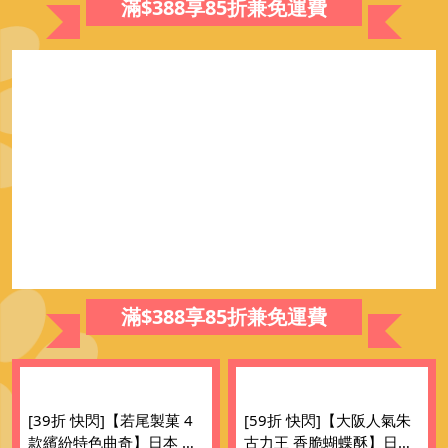
滿$388享85折兼免運費
滿$388享85折兼免運費
[39折 快閃]【若尾製菓 4
[59折 快閃]【大阪人氣朱
款繽紛特色曲奇】日本 若
古力王 香脆蝴蝶酥】日本