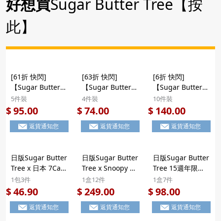
好想買
Sugar Butter Tree【按
件)(704)
此】
[61折 快閃]
[63折 快閃]
[6折 快閃]
【Sugar Butter
【Sugar Butter
【Sugar Butter
Tree 炭火焙煎 3重
Tree 橫綱鑑賞級
Tree 橫綱鑑賞級
5件裝
4件裝
10件裝
奢華朱古力脆皮 酥
白朱古力燕黑麥酥
白朱古力燕黑麥酥
95.00
74.00
140.00
$
$
$
餅】日版Sugar
餅(4件)】日版
餅(10件)】日版
返貨通知您
返貨通知您
返貨通知您
Butter Tree 炭火
Sugar Butter
Sugar Butter
焙煎 3重奢華朱古
Tree 阪急限定 橫
Tree 阪急限定 橫
力脆皮 白朱古力夾
綱鑑賞級 北海道白
綱鑑賞級 北海道白
日版Sugar Butter
日版Sugar Butter
日版Sugar Butter
心 酥餅 禮盒 5件
朱古力 燕黑麥夾心
朱古力 燕黑麥夾心
Tree x 日本 7Cafe
Tree x Snoopy 史
Tree 15週年限定 x
裝
酥餅 禮盒 4件裝
酥餅 禮盒 10件裝
期間限定 焦糖布丁
努比家族 雙重週年
Snoopy 史努比家
1包3件
1盒12件
1盒7件
夾心酥餅禮盒 (1包
紀念限定 幸福伴隨
族 幸福伴隨 棉花
46.90
249.00
98.00
$
$
$
3件) (384)【市集
蜜芋紅薯x棉花糖
糖白朱古力夾心酥
返貨通知您
返貨通知您
返貨通知您
世界 - 日本市集】
白朱古力 2款夾心
餅 禮盒 附紙袋 (1
酥餅 珍藏版立體禮
盒7件)【市集世界