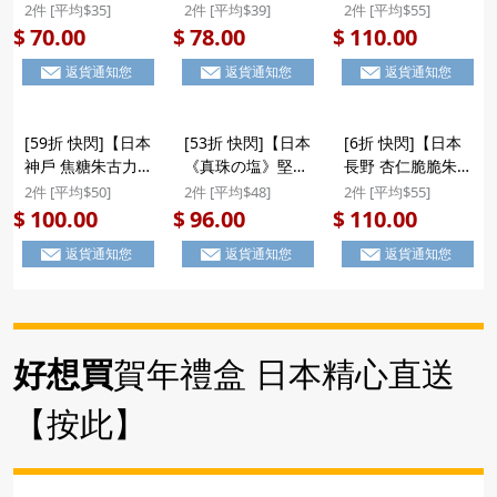
日本 豊上製菓 星
形曲奇】日本 豊上
奇】日本 豊上製菓
2件 [平均$35]
2件 [平均$39]
2件 [平均$55]
空の夜 脆脆朱古力
製菓 星河の幻想
抹茶朱古力忌廉夾
70.00
78.00
110.00
$
$
$
波 精緻星形禮盒
忌廉軟心星形曲奇
心曲奇禮盒 (15件
返貨通知您
返貨通知您
返貨通知您
(8件裝) ($70/2件)
禮盒 (12件裝)
裝) ($110/2件)
($78/2件)
[59折 快閃]【日本
[53折 快閃]【日本
[6折 快閃]【日本
神戶 焦糖朱古力
《真珠の塩》堅果
長野 杏仁脆脆朱古
千層蝴蝶酥】日本
焦糖真珠鹽 佛羅倫
力曲奇】日本 豐上
2件 [平均$50]
2件 [平均$48]
2件 [平均$55]
前田製菓 神戶 焦
丁】日本 前田製菓
製菓 長野名物 杏
100.00
96.00
110.00
$
$
$
糖朱古力 香脆千層
《真珠の塩》杏仁
仁脆脆 朱古力脆皮
返貨通知您
返貨通知您
返貨通知您
蝴蝶酥餅 禮盒 (1
花生焦糖真珠鹽 佛
泡芙穀物鬆化食感
盒14件) (990)
羅倫丁薄脆曲奇禮
工藝曲奇餅乾 禮盒
($100/2件)
盒 (12件裝) ($96/2
10件裝 ($110/2件)
件)
好想買
賀年禮盒 日本精心直送
【按此】