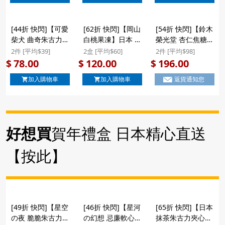
($78/2件)
($108/2件)
裝禮盒 (8件裝)
($78/2件)
[44折 快閃]【可愛
[62折 快閃]【岡山
[54折 快閃]【鈴木
柴犬 曲奇朱古力脆
白桃果凍】日本 坂
榮光堂 杏仁焦糖法
脆】日版 若尾製菓
本製菓 岡山縣白桃
式佛羅倫丁】日本
2件 [平均$39]
2盒 [平均$60]
2件 [平均$98]
柴犬散步遇上骨頭
果汁果凍啫喱 特色
鈴木榮光堂 杏仁焦
78.00
120.00
196.00
$
$
$
大塊造型曲奇 朱古
禮盒 (6件裝)
糖雙味 佛羅倫丁船
加入購物車
加入購物車
返貨通知您
力脆脆 套裝禮盒
($120/2盒) #新年
型薄脆工藝甜點 豪
(8件裝) ($78/2件)
禮物
華大禮盒 (20件)
($196/2件) #聖誕
新年禮盒
好想買
賀年禮盒 日本精心直送
【按此】
[49折 快閃]【星空
[46折 快閃]【星河
[65折 快閃]【日本
の夜 脆脆朱古力】
の幻想 忌廉軟心星
抹茶朱古力夾心曲