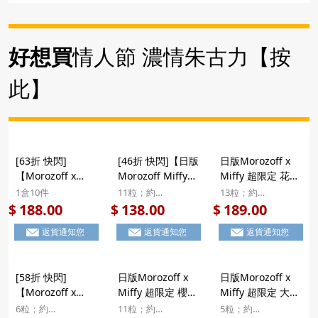
盒 (1盒12件) (186)
- 日本市集】
【日本市集】
好想買
情人節 濃情朱古力【按
此】
[63折 快閃]
[46折 快閃]【日版
日版Morozoff x
【Morozoff x
Morozoff Miffy舍
Miffy 超限定 花花
Miffy 悠然野餐 朱
下の書 朱古力畫
裙 立體造型鐵罐
1盒10件
11粒；約
13粒；約
古力】日版
冊】日版Morozoff
雜錦造型朱古力 禮
11x15.3x4cm
16.2×9×3.7cm
188.00
138.00
189.00
$
$
$
Morozoff Miffy 超
Miffy 超限定 舍下
盒 13粒【市集世
返貨通知您
返貨通知您
返貨通知您
限定 悠然野餐 野
の書 立體造型朱古
界 - 日本市集】
餐箱鐵罐 立體造型
力 精緻徽章畫冊禮
朱古力及朱古力撻
盒 11粒
[58折 快閃]
日版Morozoff x
日版Morozoff x
禮盒 10粒
【Morozoff x
Miffy 超限定 櫻桃
Miffy 超限定 大頭
Miffy 午後時光 松
的愛 立體造型朱古
Miffy 毛毛化妝袋
6粒；約
11粒；約
5粒；約