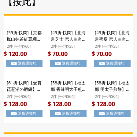
【按此】
[59折 快閃]【京都
[49折 快閃]【北海
[49折 快閃]【北海
嵐山抹茶紅豆糰子
道芝士 恋人曲奇】
道蜜瓜 恋人曲奇】
串】日本 鈴木榮光
日本 前田製菓 北
日本 前田製菓 北
2件 [平均$60]
2件 [平均$35]
2件 [平均$35]
堂 京嵯峨寶樂庵
海道Espoir 芝士口
海道Espoir 蜜瓜口
120.00
70.00
70.00
$
$
$
京都嵐山抹茶紅豆
味 香脆恋人曲奇禮
味 香脆恋人曲奇禮
返貨通知您
返貨通知您
返貨通知您
糰子串 禮盒 10串
盒 (16件裝) ($70/2
盒 (16件裝) ($70/2
裝 ($120/2件) #聖
件)
件)
誕新年禮盒
[61折 快閃]【受賞
[58折 快閃]【福太
[58折 快閃]【福太
琵琶湖の蝦餅】日
郎 香辣明太子煎
郎 明太子煎餅】日
本 鈴木榮光堂 滋
餅】日本 福太郎
本 福太郎《め》蛋
2件 [平均$64]
2件 [平均$64]
2件 [平均$64]
賀寶 名譽總裁賞受
《め》香辣惹味 明
黃醬香 明太子煎餅
128.00
128.00
128.00
$
$
$
賞 琵琶湖の蝦餅
太子煎餅禮盒 (8
禮盒 (8袋) ($128/2
返貨通知您
返貨通知您
返貨通知您
禮盒 16件裝
袋) ($128/2件) #聖
件)
($128/2件) #聖誕
誕新年禮盒
新年禮盒