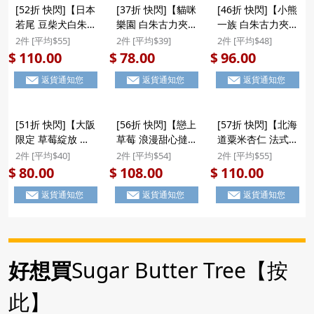
[52折 快閃]【日本
[37折 快閃]【貓咪
[46折 快閃]【小熊
若尾 豆柴犬白朱古
樂園 白朱古力夾心
一族 白朱古力夾心
力夾心曲奇】日本
曲奇】日本 若尾製
曲奇】日本 若尾製
2件 [平均$55]
2件 [平均$39]
2件 [平均$48]
若尾製菓 豆柴犬樂
菓 貓咪樂園 萌萌
菓 小熊一族 可愛
110.00
78.00
96.00
$
$
$
園 可愛狗狗圖案造
貓貓圖案造型 白朱
熊仔圖案造型 白朱
返貨通知您
返貨通知您
返貨通知您
型 白朱古力夾心曲
古力夾心曲奇 禮盒
古力夾心曲奇 禮盒
奇 禮盒 8件裝
8件裝 ($78/2件)
8件裝 ($96/2件)
($110/2件) #聖誕
[51折 快閃]【大阪
[56折 快閃]【戀上
[57折 快閃]【北海
新年禮盒
限定 草莓綻放 蝴
草莓 浪漫甜心撻】
道粟米杏仁 法式佛
蝶酥】日本 豊上製
日本 豊上製菓
羅倫丁】日本 豊上
2件 [平均$40]
2件 [平均$54]
2件 [平均$55]
菓 大阪限定 草莓
Strawberry Heart
製菓 Hokkaido
80.00
108.00
110.00
$
$
$
綻放 士多啤梨 甜
戀上草莓 士多啤梨
Corn 北海道粟米
返貨通知您
返貨通知您
返貨通知您
心蝴蝶酥餅 禮盒
浪漫心形 朱古力忌
杏仁 法式佛羅倫丁
10件裝 ($80/2件)
廉甜心撻 禮盒 10
脆撻 禮盒 12件裝
件裝 ($108/2件)
($110/2件) #聖誕
新年禮盒
好想買
Sugar Butter Tree【按
此】