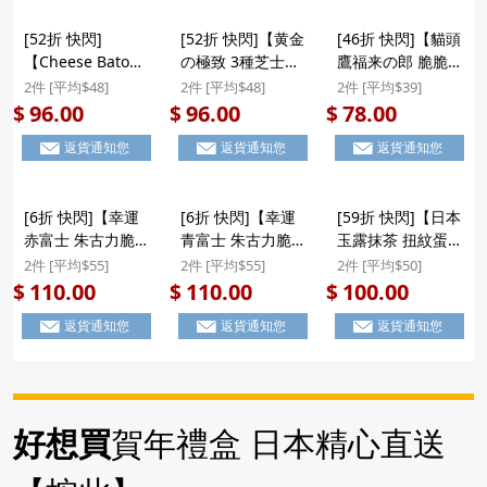
[52折 快閃]
[52折 快閃]【黄金
[46折 快閃]【貓頭
【Cheese Baton
の極致 3種芝士夾
鷹福来の郎 脆脆朱
濃郁奢華芝士蛋
心 貓舌曲奇】日本
古力】日本 豊上製
2件 [平均$48]
2件 [平均$48]
2件 [平均$39]
卷】日本 豐上製菓
若尾製菓 黄金の極
菓 貓頭鷹福来の郎
96.00
96.00
78.00
$
$
$
Cheese Baton 多
致 3種芝士混合夾
精緻造型黑白脆脆
返貨通知您
返貨通知您
返貨通知您
種芝士混合 濃郁奢
心 貓舌餅工藝曲奇
朱古力 特色禮盒
華 西洋工藝蛋卷
禮盒 10件裝
(8件裝) ($78/2件)
禮盒 6件裝 ($96/2
($96/2件)
[6折 快閃]【幸運
[6折 快閃]【幸運
[59折 快閃]【日本
件)
赤富士 朱古力脆
青富士 朱古力脆
玉露抹茶 扭紋蛋
脆】日本 豊上製菓
脆】日本 豊上製菓
捲】日本 鈴木榮光
2件 [平均$55]
2件 [平均$55]
2件 [平均$50]
富士山 赤富士 2款
富士山 青富士 2款
堂 静岡日和 玉露
110.00
110.00
100.00
$
$
$
朱古力脆脆 士多啤
朱古力脆脆 白朱古
抹茶 扭紋奇脆蛋捲
返貨通知您
返貨通知您
返貨通知您
梨草莓及牛奶朱古
力及牛奶朱古力 富
禮盒 (14件裝)
力 富士山形禮盒
士山形禮盒 (1盒12
($100/2件)
(1盒12件) (433)
件) (585) ($110/2
($110/2件) #聖誕
件) #聖誕新年禮盒
新年禮盒
好想買
賀年禮盒 日本精心直送