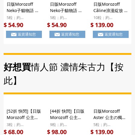
日版Morozoff
日版Morozoff
日版Morozoff
Neko子貓物語 屋
Neko子貓物語 屋
Câline浪漫綻放 貓
の小花 立體造型朱
の藍貓 立體造型朱
與花束 立體造型朱
5粒；約
5粒；約
10粒；約
古力 米白色 精緻
古力 粉綠色 精緻
古力 粉紅色 珍藏
10×9.7×2.6cm
10×9.7×2.6cm
10.1×13.7×3.1cm
54.90
54.90
139.00
$
$
$
燙金禮盒 5粒【市
燙金禮盒 5粒【市
橢圓形鐵罐禮盒
返貨通知您
返貨通知您
返貨通知您
集世界 - 日本市
集世界 - 日本市
10粒【市集世界 -
集】
集】
日本市集】
好想買
情人節 濃情朱古力【按
此】
[52折 快閃]【日版
[44折 快閃]【日版
日版Morozoff
Morozoff 公主の
Morozoff 公主の
Aster 公主の獨角
星光魔法蘋果 酒香
星光魔法蘋果 酒香
獸花冠 酒香微醺
3粒；約
9粒；約
5粒；約
朱古力(3粒)】日版
朱古力(9粒)】日版
立體造型朱古力 珍
7.6x7.6x7.1cm
11.6x16.6x4cm
8.6x14x3.7cm
68.00
98.00
139.00
$
$
$