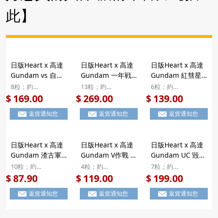
此】
日版Heart x 高達
日版Heart x 高達
日版Heart x 高達
Gundam vs 自護
Gundam 一年戦
Gundam 紅彗星
公国軍MS 彩繪及
争 彩繪及立體造型
渣古模型禮盒 松露
8粒；約
13粒；約
6粒；約
立體造型朱古力 珍
朱古力 珍藏浮雕鐵
朱古力方粒 6粒裝
15x15x3.5cm
13.5x21x3cm
12x10x13cm
169.00
269.00
139.00
$
$
$
藏浮雕鐵罐禮盒 8
罐禮盒 13粒裝
【市集世界 - 日本
返貨通知您
返貨通知您
返貨通知您
粒裝【市集世界 -
【市集世界 - 日本
市集】
日本市集】
市集】
日版Heart x 高達
日版Heart x 高達
日版Heart x 高達
Gundam 渣古軍
Gundam V作戰 彩
Gundam UC 毀滅
團 立體造型朱古力
繪及浮雕 立體造型
模式 彩繪及立體造
10粒；約
4粒；約
7粒；約
禮盒 10粒裝【市
朱古力 禮盒 4粒裝
型朱古力 珍藏浮雕
10×22×2.7cm
14x10x2.5cm
9.5x21.5x3cm
87.90
119.00
199.00
$
$
$
集世界 - 日本市
【市集世界 - 日本
鐵罐禮盒 7粒裝
返貨通知您
返貨通知您
返貨通知您
集】
市集】
【市集世界 - 日本
市集】