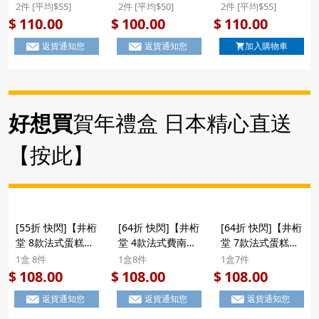
凍】日本 鈴木榮光
凍】日本 鈴木榮光
凍】日本 谷口物産
2件 [平均$55]
2件 [平均$50]
2件 [平均$55]
堂 巨峰提子 原粒
堂 白桃 原粒果肉
香印提子 原粒果肉
110.00
100.00
110.00
$
$
$
果肉啫喱果凍 名產
啫喱果凍 名產店系
啫喱果凍 禮盒 6件
返貨通知您
返貨通知您
加入購物車
店系列 禮盒 6件裝
列 禮盒 6件裝
裝 ($110/2件)
($110/2件)
($100/2件) #聖誕
新年禮盒
好想買
賀年禮盒 日本精心直送
【按此】
[55折 快閃]【井桁
[64折 快閃]【井桁
[64折 快閃]【井桁
堂 8款法式蛋糕禮
堂 4款法式費南雪
堂 7款法式蛋糕】
盒】日本 井桁堂
蛋糕】日本 井桁堂
日本 井桁堂
1盒 8件
1盒8件
1盒7件
工藝級自家研磨 8
《Gateau
《Elegant》7款雜
108.00
108.00
108.00
$
$
$
款口味 法式蛋糕禮
Peurepos》4款
錦法式蛋糕 工藝級
返貨通知您
返貨通知您
返貨通知您
盒 (8件裝) #新年
Financier法式費
自家研磨杏仁製 禮
禮物
南雪蛋糕餡餅 禮盒
盒 (1盒7件) #新年