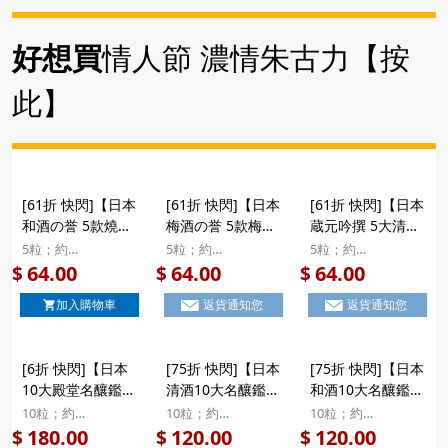
好想買
情人節 濃情朱古力【按
此】
[61折 快閃]【日本
[61折 快閃]【日本
[61折 快閃]【日本
和酒の誉 5款燒酎
梅酒の誉 5款梅酒
蔵元吟撰 5大清酒
酒心朱古力】日本
酒心朱古力】日本
名釀 酒心朱古力】
5粒；約
5粒；約
5粒；約
Eim 清酒の心 和
Eim 清酒の心 梅
日本Eim 清酒の心
10x19.3x2.8cm
10x19.3x2.8cm
10x19.3x2.8cm
64.00
64.00
64.00
$
$
$
酒の誉 5款燒酎 工
酒の誉 5款梅酒 工
蔵元吟撰 5大清酒
加入購物車
返貨通知您
返貨通知您
藝酒心朱古力 鑑賞
藝酒心朱古力 鑑賞
名釀 工藝酒心朱古
禮盒 5粒裝
禮盒 5粒裝
力 鑑賞禮盒 5粒裝
[6折 快閃]【日本
[75折 快閃]【日本
[75折 快閃]【日本
10大殿堂名釀鑑賞
清酒10大名釀鑑賞
和酒10大名釀鑑賞
酒心朱古力】日本
酒心朱古力】日本
酒心朱古力】日本
10粒；約
10粒；約
10粒；約
Eim 清酒の心 日
Eim 清酒の心 日
Eim 清酒の心 蔵
20x19.3x3.2cm
19.5x19x2.8cm
19.5x19x2.8cm
180.00
120.00
120.00
$
$
$