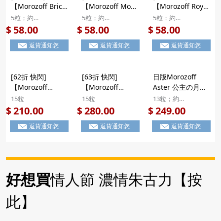
【Morozoff Brick
【Morozoff Moss
【Morozoff Royal
Yellow 奢華威士忌
Green 奢華威士忌
Blue 奢華威士忌
5粒；約
5粒；約
5粒；約
朱古力】日版
朱古力】日版
朱古力】日版
5.9x19.5x3.9cm
5.9x19.5x3.9cm
5.9x19.5x3.9cm
58.00
58.00
58.00
$
$
$
Morozoff
Morozoff
Morozoff
返貨通知您
返貨通知您
返貨通知您
Muddler Brick
Muddler Moss
Muddler Royal
Yellow 奢華威士忌
Green 奢華威士忌
Blue 奢華威士忌
朱古力 清爽果香
朱古力 茶香果香
朱古力 果香辛口
[62折 快閃]
[63折 快閃]
日版Morozoff
Highball 黃色 禮
Highball 綠色 禮
Highball 藍色 禮
【Morozoff
【Morozoff
Aster 公主の月光
盒 5粒
盒 5粒
盒 5粒
Muddler全系列
Muddler全系列
刺繡 酒香微醺 華
15粒
15粒
13粒；約
奢華威士忌朱古力
奢華威士忌朱古力
麗造型朱古力 精緻
18.8x13.3x3.6cm
210.00
280.00
249.00
$
$
$
(15粒)】日版
(20粒)】日版
畫冊禮盒 9粒【市
返貨通知您
返貨通知您
返貨通知您
Morozoff
Morozoff
集世界 - 日本市
Muddler 全系列
Muddler 全系列
集】
奢華威士忌朱古力
奢華威士忌朱古力
果香Highball 灰
果香Highball 灰
色 禮盒 15粒
色 禮盒 20粒
好想買
情人節 濃情朱古力【按
此】