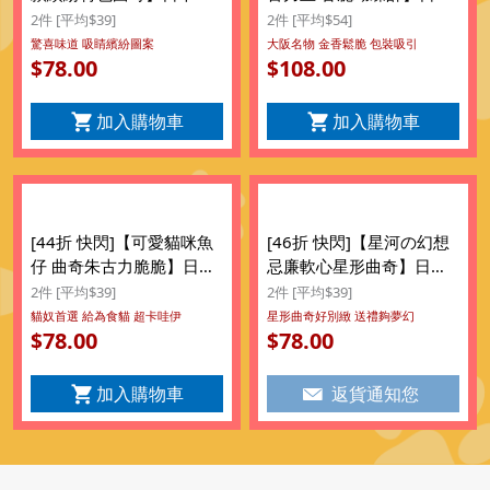
尾製菓 4款繽紛 伯爵茶 橘
鈴木榮光堂 大阪人氣朱古
2件 [平均$39]
2件 [平均$54]
子橙 特色味道曲奇禮盒
力王 香脆蝴蝶酥餅禮盒
驚喜味道 吸睛繽紛圖案
大阪名物 金香鬆脆 包裝吸引
78.00
108.00
(15件裝) ($78/2件)
$
(17件) ($108/2件)
$
加入購物車
加入購物車
[44折 快閃]【可愛貓咪魚
[46折 快閃]【星河の幻想
仔 曲奇朱古力脆脆】日版
忌廉軟心星形曲奇】日本
若尾製菓 貓咪睡覺魚仔托
豊上製菓 星河の幻想 忌廉
2件 [平均$39]
2件 [平均$39]
托枕 大塊造型曲奇 朱古力
軟心星形曲奇禮盒 (12件
貓奴首選 給為食貓 超卡哇伊
星形曲奇好別緻 送禮夠夢幻
78.00
78.00
脆脆 套裝禮盒 (8件裝)
$
裝) ($78/2件)
$
($78/2件)
加入購物車
返貨通知您