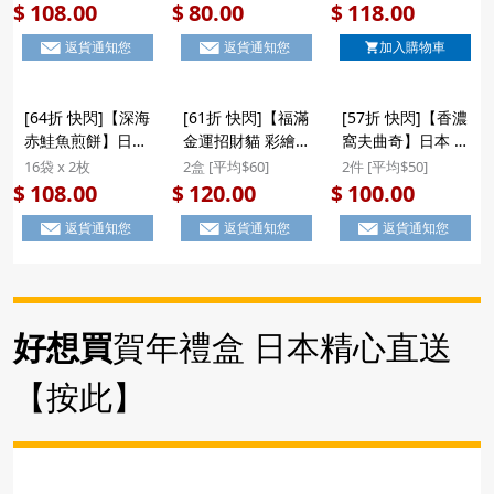
奶夾心 戀人曲奇禮
士多啤梨夾心 戀人
海鮮特產 6種雜錦
108.00
80.00
118.00
$
$
$
盒 (10件) ($108/2
曲奇禮盒 (10件)
煎餅禮盒 (12件)
返貨通知您
返貨通知您
加入購物車
盒) #新年禮物
($80/2件)
($118/2件) #新年
禮物
[64折 快閃]【深海
[61折 快閃]【福滿
[57折 快閃]【香濃
赤鮭魚煎餅】日本
金運招財貓 彩繪曲
窩夫曲奇】日本 斎
中浦製菓 季節限定
奇】日本 金萬堂本
藤前田製菓 朱古力
16袋 x 2枚
2盒 [平均$60]
2件 [平均$50]
深海鮮甜赤鮭魚 名
舗 福滿金運招財貓
及牛油原味 香濃烘
108.00
120.00
100.00
$
$
$
貴煎餅禮盒 (32枚)
彩繪檸檬白朱古力
焙窩夫造型曲奇禮
返貨通知您
返貨通知您
返貨通知您
#新年禮物
夾心曲奇 豪華燙金
盒 (18件) ($100/2
禮盒 (1盒10件)
件) #聖誕新年禮盒
($120/2盒) #新年
禮物
好想買
賀年禮盒 日本精心直送
【按此】