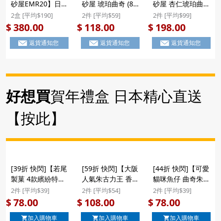
砂屋EMR20】日版
砂屋 琥珀曲奇 (8
砂屋 杏仁琥珀曲
本高砂屋 雜錦薄脆
包)】日版 本高砂
奇】日版 本高砂屋
2盒 [平均$190]
2件 [平均$59]
2件 [平均$99]
曲奇蛋卷禮盒 (21
屋 琥珀曲奇 杏仁
琥珀曲奇 杏仁薄脆
380.00
118.00
198.00
$
$
$
包) EMR20
薄脆禮盒 (8包)
禮盒 (14包)
返貨通知您
返貨通知您
返貨通知您
($308/2盒)
(912) ($118/2件) #
($198/2件)
聖誕新年禮盒
好想買
賀年禮盒 日本精心直送
【按此】
[39折 快閃]【若尾
[59折 快閃]【大阪
[44折 快閃]【可愛
製菓 4款繽紛特色
人氣朱古力王 香脆
貓咪魚仔 曲奇朱古
曲奇】日本 若尾製
蝴蝶酥】日本 鈴木
力脆脆】日版 若尾
2件 [平均$39]
2件 [平均$54]
2件 [平均$39]
菓 4款繽紛 伯爵茶
榮光堂 大阪人氣朱
製菓 貓咪睡覺魚仔
78.00
108.00
78.00
$
$
$
橘子橙 特色味道曲
古力王 香脆蝴蝶酥
托托枕 大塊造型曲
加入購物車
加入購物車
加入購物車
奇禮盒 (15件裝)
餅禮盒 (17件)
奇 朱古力脆脆 套