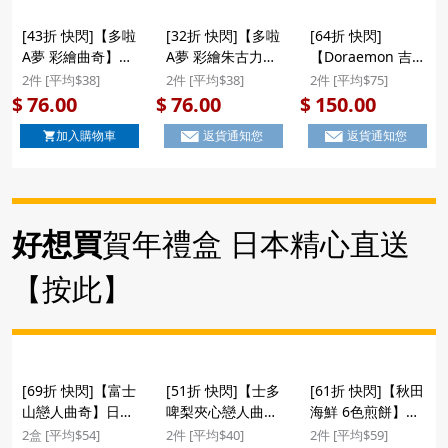
(1盒8件) #新年禮
禮物
[43折 快閃]【多啦
[32折 快閃]【多啦
[64折 快閃]
物
A夢 彩繪曲奇】日
A夢 彩繪朱古力夾
【Doraemon 吉士
本 永井製菓 多啦A
心曲奇】日版 多啦
醬夾心蛋糕】日版
2件 [平均$38]
2件 [平均$38]
2件 [平均$75]
夢 叮噹 精緻彩繪
A夢 叮噹 日本限定
多啦A夢 叮噹 日本
76.00
76.00
150.00
$
$
$
不同神態 曲奇禮盒
I'm Doraemon 彩
限定 I'm
加入購物車
返貨通知您
返貨通知您
(12枚) ($76/2件)
繪朱古力夾心曲奇
Doraemon 表情包
創意立體禮盒 (1盒
吉士醬夾心蛋糕 禮
10件) (902) ($76/2
盒 (1盒9件)
件)
($150/2件) #新年
禮物
好想買
賀年禮盒 日本精心直送
【按此】
[69折 快閃]【富士
[51折 快閃]【士多
[61折 快閃]【秋田
山戀人曲奇】日本
啤梨夾心戀人曲
海鮮 6色煎餅】日
前田製菓 富士山牛
奇】日本 前田製菓
本 中浦製菓 秋田
2盒 [平均$54]
2件 [平均$40]
2件 [平均$59]