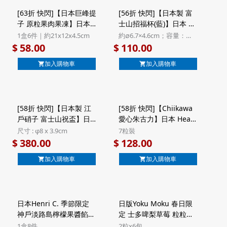
[63折 快閃]【日本巨峰提
[56折 快閃]【日本製 富
子 原粒果肉果凍】日本
士山招福杯(藍)】日本 東
鈴木榮光堂 巨峰提子 原
洋佐佐木 富士山招福杯
1盒6件｜約21x12x4.5cm
約∅6.7×4.6cm；容量：
粒果肉啫喱果凍 名產店
藍色 日本製 清酒燒酎用
35ml
58.00
110.00
$
$
系列 禮盒 6件裝
玻璃杯 禮盒裝 (425)
加入購物車
加入購物車
[58折 快閃]【日本製 江
[58折 快閃]【Chiikawa
戶硝子 富士山祝盃】日
愛心朱古力】日本 Heart
版 江戶硝子 田島硝子 日
x Chiikawa 愛心朱古力
尺寸 : φ8 x 3.9cm
7粒裝
本製 富士山祝盃 藍色 玻
派對 心形彩繪朱古力 珍
380.00
128.00
$
$
璃清酒杯 (工藝原木)
藏鐵罐禮盒 7粒裝 (324)
加入購物車
加入購物車
日本Henri C. 季節限定
日版Yoku Moku 春日限
神戶淡路島檸檬果醬餡餅
定 士多啤梨草莓 粒粒方
法式Financier費南雪蛋
塊酥餅 禮盒 (2粒x6包)
1盒8件
2粒x6包