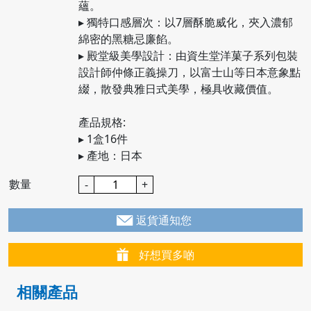
蘊。
▸ 獨特口感層次：以7層酥脆威化，夾入濃郁
綿密的黑糖忌廉餡。
▸ 殿堂級美學設計：由資生堂洋菓子系列包裝
設計師仲條正義操刀，以富士山等日本意象點
綴，散發典雅日式美學，極具收藏價值。
產品規格:
▸ 1盒16件
▸ 產地：日本
數量
-
+
返貨通知您
好想買多啲
相關產品