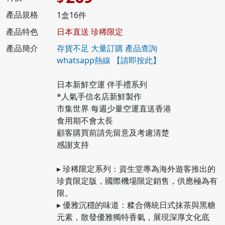
產品規格
1盒16件
產品特色
日本直送 珍稀限定
產品簡介
存貨不足 大量訂購 產品查詢
whatsapp熱線
【請即按此】
日本新鮮空運 伴手禮系列
*人氣手信名店新鮮製作
市集世界 每週少量空運直送香港
食用期不會太長
顧客購買前請先留意及考慮清楚
感謝支持
▸ 珍稀限定系列：資生堂專為海外遊客推出的
珍貴限定版，國際機場限定銷售，供應極為有
限。
▸ 優雅沉穩的味道：糅合傳統日式抹茶與黑糖
元素，散發優雅獨特香氣，展現深厚文化底