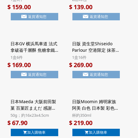
糕 禮盒 (1盒8件)【市集
【市集世界 - 日本市集】
159.00
139.00
$
$
世界 - 日本市集】
返貨通知您
返貨通知您
日本GV 横浜馬車道 法式
日版 資生堂Shiseido
拿破崙千層酥 焦糖拿鐵
Parlour 空港限定 抹茶朱
Latte 頂級法國Valrhona
古力 黑糖忌廉夾心 7層威
1盒6件
1盒16件
朱古力 Millefeuille酥餅
化酥餅 豪華鐵罐禮盒 (1
169.00
269.00
$
$
禮盒 Halal清真食品 (1盒
盒16件)【市集世界 - 日
返貨通知您
返貨通知您
6件)【市集世界 - 日本市
本市集】
集】
日本Maeda 大阪前田製
日版Moomin 姆明家族
菓 百菓匠まえだ 感謝の
阿美 白色 日本製 彩色工
句 2款日式米菓 禮盒
藝雕花木盒陶瓷杯 禮品
50g；約16x23x4.5cm
杯約350ml
50g (920)【市集世界 -
套裝 禮盒 (292)【市集世
67.90
219.00
$
$
日本市集】
界 - 日本市集】
加入購物車
加入購物車