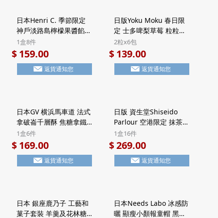
日本Henri C. 季節限定
日版Yoku Moku 春日限
神戶淡路島檸檬果醬餡餅
定 士多啤梨草莓 粒粒方
法式Financier費南雪蛋
塊酥餅 禮盒 (2粒x6包)
1盒8件
2粒x6包
糕 禮盒 (1盒8件)【市集
【市集世界 - 日本市集】
159.00
139.00
$
$
世界 - 日本市集】
返貨通知您
返貨通知您
日本GV 横浜馬車道 法式
日版 資生堂Shiseido
拿破崙千層酥 焦糖拿鐵
Parlour 空港限定 抹茶朱
Latte 頂級法國Valrhona
古力 黑糖忌廉夾心 7層威
1盒6件
1盒16件
朱古力 Millefeuille酥餅
化酥餅 豪華鐵罐禮盒 (1
169.00
269.00
$
$
禮盒 Halal清真食品 (1盒
盒16件)【市集世界 - 日
返貨通知您
返貨通知您
6件)【市集世界 - 日本市
本市集】
集】
日本 銀座鹿乃子 工藝和
日本Needs Labo 冰感防
菓子套裝 羊羹及花林糖
曬 顯瘦小顏報童帽 黑色