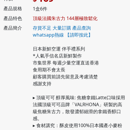
產品規格
1盒6件
產品特色
頂級法國朱古力 144層極致鬆化
產品簡介
存貨不足 大量訂購 產品查詢
whatsapp熱線
【請即按此】
日本新鮮空運 伴手禮系列
*人氣手信名店新鮮製作
市集世界 每週少量空運直送香港
食用期不會太長
顧客購買前請先留意及考慮清楚
感謝支持
▸ 頂級可可 醇厚風味: 焦糖拿鐵Latte口味採用
法國頂級可可品牌「VALRHONA」研製的高
級焦糖朱古力，散發濃郁細滑的拿鐵香醇口
感。
▸ 食材講究：酥皮使用100%日本國產小麥粉