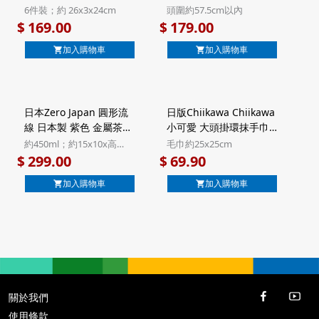
禮盒 6件裝 (103)【市集
戶外抗UV UPF50+ 可摺
6件裝；約 26x3x24cm
頭圍約57.5cm以內
世界 - 日本市集】
疊 太陽帽 連防風繩 (939)
169.00
179.00
$
$
【市集世界 - 日本市集】
加入購物車
加入購物車
日本Zero Japan 圓形流
日版Chiikawa Chiikawa
線 日本製 紫色 金屬茶隔
小可愛 大頭掛環抹手巾
瓷茶壺 450ml【市集世
粉紅色 微纖維毛巾手帕
約450ml；約15x10x高
毛巾約25x25cm
界 - 日本市集】
(574)【市集世界 - 日本
10cm
299.00
69.90
$
$
市集】
加入購物車
加入購物車
關於我們
使用條款