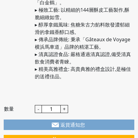
「白金鶴」。
▸ 極致工藝: 以精細的144層酥皮工藝製作,酥
脆細緻如雪。
▸ 醇厚拿鐵風味: 焦糖朱古力餡料散發濃郁細
滑的拿鐵香醇口感。
▸ 傳承品牌傳統: 秉承「Gâteaux de Voyage
横浜馬車道」品牌的精湛工藝。
▸ 清真認證食品: 嚴格通過清真認證,備受清真
飲食消費者青睞。
▸ 精美高雅禮盒: 高貴典雅的禮盒設計,是極佳
的送禮佳品。
數量
-
+
返貨通知您