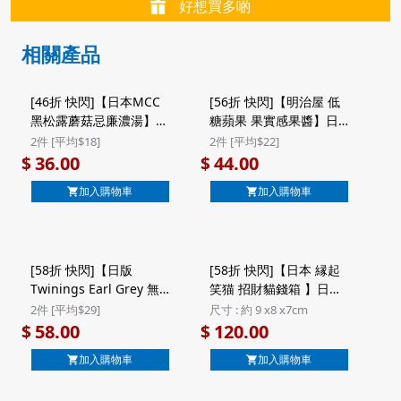
好想買多啲
相關產品
[46折 快閃]【日本MCC
[56折 快閃]【明治屋 低
黑松露蘑菇忌廉濃湯】日
糖蘋果 果實感果醬】日
本Mcc Morning Soup
本 明治屋 低糖果實感 脆
2件 [平均$18]
2件 [平均$22]
即食濃湯 黑松露蘑菇忌
蘋果果醬 160g ($44/2件)
36.00
44.00
$
$
廉濃湯 1人前 160g (536)
加入購物車
加入購物車
($36/2件)
[58折 快閃]【日版
[58折 快閃]【日本 縁起
Twinings Earl Grey 無
笑猫 招財貓錢箱 】日本
咖啡因博士茶】日版
招福招財 工藝製造 縁起
2件 [平均$29]
尺寸 : 約 9 x8 x7cm
Twinings Rooibos Earl
文字丸猫 笑字 招財貓錢
58.00
120.00
$
$
Grey 柑橘伯爵茶 無咖啡
箱
加入購物車
加入購物車
因 博士茶 茶包 10包
(272) ($58/2件)