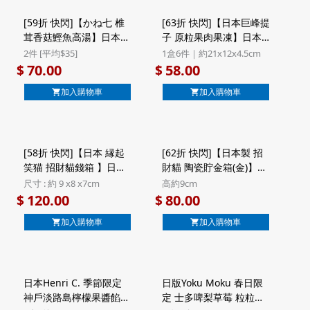
[59折 快閃]【かね七 椎
[63折 快閃]【日本巨峰提
茸香菇鰹魚高湯】日本
子 原粒果肉果凍】日本
かね七 輕便裝 椎茸香菇
鈴木榮光堂 巨峰提子 原
2件 [平均$35]
1盒6件｜約21x12x4.5cm
鰹魚 高湯調味粉 (50包)
粒果肉啫喱果凍 名產店
70.00
58.00
$
$
($70/2件)
系列 禮盒 6件裝
加入購物車
加入購物車
[58折 快閃]【日本 縁起
[62折 快閃]【日本製 招
笑猫 招財貓錢箱 】日本
財貓 陶瓷貯金箱(金)】日
招福招財 工藝製造 縁起
本 日和雜貨 萬古燒 風水
尺寸 : 約 9 x8 x7cm
高約9cm
文字丸猫 笑字 招財貓錢
まる福猫 招財貓 金色 日
120.00
80.00
$
$
箱
本製 陶瓷錢罌貯金箱
加入購物車
加入購物車
(665)
日本Henri C. 季節限定
日版Yoku Moku 春日限
神戶淡路島檸檬果醬餡餅
定 士多啤梨草莓 粒粒方