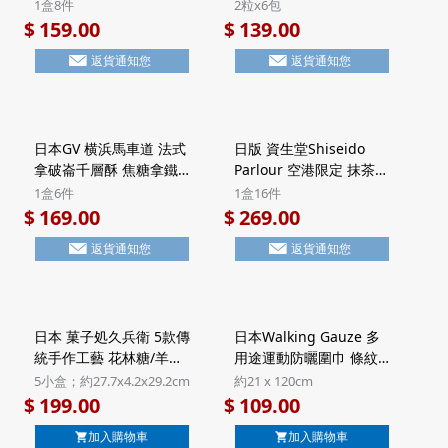
法式Financier費南雪蛋
塊酥餅 禮盒 (2粒x6包)
1盒8件
2粒x6包
糕 禮盒 (1盒8件)【市集
【市集世界 - 日本市集】
159.00
139.00
$
$
世界 - 日本市集】
返貨通知您
返貨通知您
日本GV 横浜馬車道 法式
日版 資生堂Shiseido
拿破崙千層酥 焦糖拿鐵
Parlour 空港限定 抹茶朱
Latte 頂級法國Valrhona
古力 黑糖忌廉夾心 7層威
1盒6件
1盒16件
朱古力 Millefeuille酥餅
化酥餅 豪華鐵罐禮盒 (1
169.00
269.00
$
$
禮盒 Halal清真食品 (1盒
盒16件)【市集世界 - 日
返貨通知您
返貨通知您
6件)【市集世界 - 日本市
本市集】
集】
日本 菓子処久兵衛 5款傳
日本Walking Gauze 多
統手作工藝 花林糖/羊羹
用途運動防曬圍巾 條紋
雜錦禮盒 5小盒裝 (818)
淺藍色 日本製 UV加工 純
5小盒；約27.7x4.2x29.2cm
約21 x 120cm
【市集世界 - 日本市集】
棉三重紗巾【市集世界 -
199.00
109.00
$
$
日本市集】
加入購物車
加入購物車