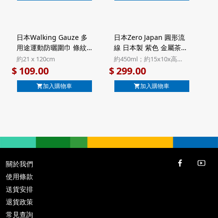
日本Walking Gauze 多
日本Zero Japan 圓形流
用途運動防曬圍巾 條紋
線 日本製 紫色 金屬茶隔
深藍色 日本製 UV加工 純
瓷茶壺 450ml【市集世
約21 x 120cm
約450ml；約15x10x高
棉三重紗巾【市集世界 -
界 - 日本市集】
10cm
109.00
299.00
$
$
日本市集】
加入購物車
加入購物車
關於我們
使用條款
送貨安排
退貨政策
常見查詢