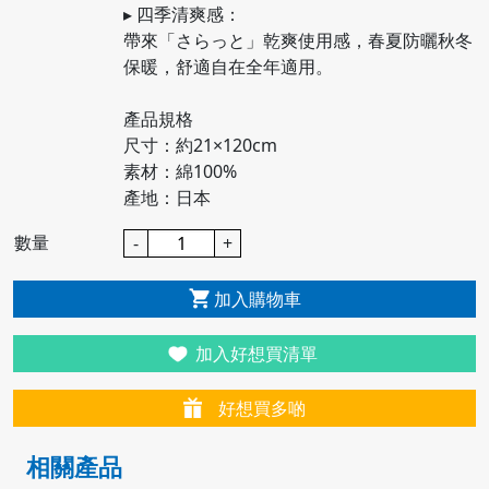
▸ 四季清爽感：
帶來「さらっと」乾爽使用感，春夏防曬秋冬
保暖，舒適自在全年適用。
產品規格
尺寸：約21×120cm
素材：綿100%
產地：日本
數量
-
+
加入購物車
加入好想買清單
好想買多啲
相關產品