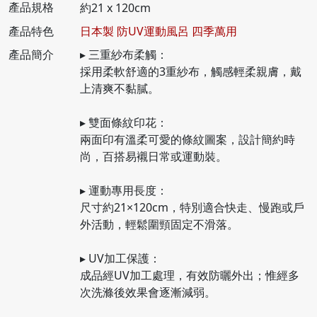
產品規格
約21 x 120cm
產品特色
日本製 防UV運動風呂 四季萬用
產品簡介
▸ 三重紗布柔觸：
採用柔軟舒適的3重紗布，觸感輕柔親膚，戴
上清爽不黏膩。
▸ 雙面條紋印花：
兩面印有溫柔可愛的條紋圖案，設計簡約時
尚，百搭易襯日常或運動裝。
▸ 運動專用長度：
尺寸約21×120cm，特別適合快走、慢跑或戶
外活動，輕鬆圍頸固定不滑落。
▸ UV加工保護：
成品經UV加工處理，有效防曬外出；惟經多
次洗滌後效果會逐漸減弱。