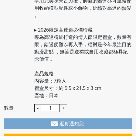
享用完美味朱古力後，帥氣的鐵盒亦可重複使
用收納模型配件或小飾物，延續對高達的熱愛
。
▸ 2026限定高達迷必備珍藏：
專為高達粉絲打造的情人節限定禮盒，數量有
限，錯過便難以再入手，絕對是今年最注目的
動漫甜點 ，無論是送禮或自用收藏都極具紀
念價值 。
產品規格
內容量：7粒入
禮盒尺寸：約 9.5 x 21.5 x 3 cm
產地：日本
數量
-
+
返貨通知您