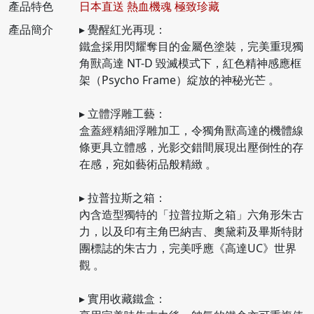
產品特色
日本直送 熱血機魂 極致珍藏
產品簡介
▸ 覺醒紅光再現：
鐵盒採用閃耀奪目的金屬色塗裝，完美重現獨
角獸高達 NT-D 毀滅模式下，紅色精神感應框
架（Psycho Frame）綻放的神秘光芒 。
▸ 立體浮雕工藝：
盒蓋經精細浮雕加工，令獨角獸高達的機體線
條更具立體感，光影交錯間展現出壓倒性的存
在感，宛如藝術品般精緻 。
▸ 拉普拉斯之箱：
內含造型獨特的「拉普拉斯之箱」六角形朱古
力，以及印有主角巴納吉、奧黛莉及畢斯特財
團標誌的朱古力，完美呼應《高達UC》世界
觀 。
▸ 實用收藏鐵盒：