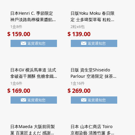
日本Henri C. 季節限定
日版Yoku Moku 春日限
神戶淡路島檸檬果醬餡餅
定 士多啤梨草莓 粒粒方
法式Financier費南雪蛋
塊酥餅 禮盒 (2粒x6包)
1盒8件
2粒x6包
糕 禮盒 (1盒8件)【市集
【市集世界 - 日本市集】
159.00
139.00
$
$
世界 - 日本市集】
返貨通知您
返貨通知您
日本GV 横浜馬車道 法式
日版 資生堂Shiseido
拿破崙千層酥 焦糖拿鐵
Parlour 空港限定 抹茶朱
Latte 頂級法國Valrhona
古力 黑糖忌廉夾心 7層威
1盒6件
1盒16件
朱古力 Millefeuille酥餅
化酥餅 豪華鐵罐禮盒 (1
169.00
269.00
$
$
禮盒 Halal清真食品 (1盒
盒16件)【市集世界 - 日
返貨通知您
返貨通知您
6件)【市集世界 - 日本市
本市集】
集】
日本Maeda 大阪前田製
日本 山本仁商店 Toiro
菓 百菓匠まえだ 感謝の
京都染藝 清雅竹簾 多用