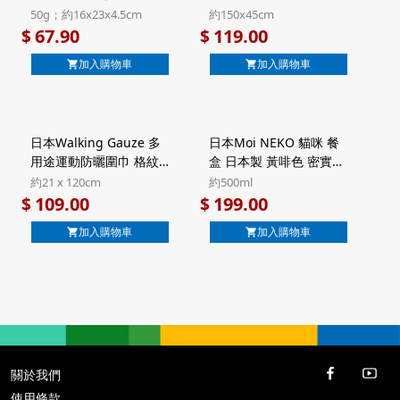
句 2款日式米菓 禮盒
途防曬披肩 粉紅色 日本
50g；約16x23x4.5cm
約150x45cm
50g (920)【市集世界 -
製 UV加工 純棉紗巾圍巾
67.90
119.00
$
$
日本市集】
【市集世界 - 日本市集】
加入購物車
加入購物車
日本Walking Gauze 多
日本Moi NEKO 貓咪 餐
用途運動防曬圍巾 格紋
盒 日本製 黃啡色 密實防
藍色 日本製 UV加工 純棉
漏 微波爐飯盒食物盒
約21 x 120cm
約500ml
三重紗巾【市集世界 - 日
500ml (278)【市集世界 -
109.00
199.00
$
$
本市集】
日本市集】
加入購物車
加入購物車
關於我們
使用條款