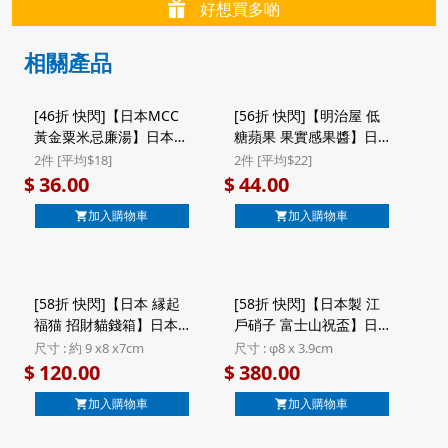
好想買多啲
相關產品
[46折 快閃]【日本MCC
[56折 快閃]【明治屋 低
黃金粟米忌廉湯】日本
糖蘋果 果實感果醬】日
Mcc Morning Soup 即
本 明治屋 低糖果實感 脆
2件 [平均$18]
2件 [平均$22]
食濃湯 北海道產 黃金粟
蘋果果醬 160g ($44/2件)
36.00
44.00
$
$
米忌廉湯 1人前 160g
加入購物車
加入購物車
(451) ($36/2件)
[58折 快閃]【日本 縁起
[58折 快閃]【日本製 江
福猫 招財貓錢箱】日本
戶硝子 富士山祝盃】日
招福招財 工藝製造 縁起
版 江戶硝子 田島硝子 日
尺寸 : 約 9 x8 x7cm
尺寸 : φ8 x 3.9cm
文字丸猫 福字 招財貓錢
本製 富士山祝盃 藍色 玻
120.00
380.00
$
$
箱
璃清酒杯 (工藝原木)
加入購物車
加入購物車