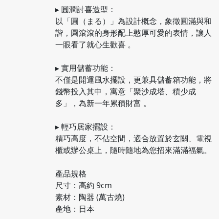
▸ 圓潤討喜造型：
以「圓（まる）」為設計概念，象徵圓滿與和
諧，圓滾滾的身形配上憨厚可愛的表情，讓人
一眼看了就心生歡喜 。
▸ 實用儲蓄功能：
不僅是開運風水擺設，更兼具儲蓄箱功能，將
錢幣投入其中，寓意「聚沙成塔、積少成
多」，為新一年累積財富 。
▸ 輕巧居家擺設：
精巧高度，不佔空間，適合放置於玄關、電視
櫃或辦公桌上，隨時隨地為您招來滿滿福氣。
產品規格
尺寸：高約 9cm
素材：陶器 (萬古燒)
產地：日本