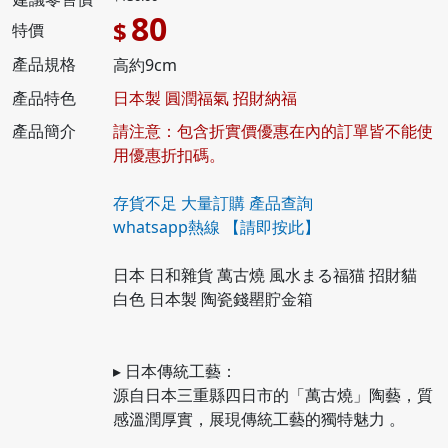
80
$
特價
產品規格
高約9cm
產品特色
日本製 圓潤福氣 招財納福
產品簡介
請注意：包含折實價優惠在內的訂單皆不能使
用優惠折扣碼。
存貨不足 大量訂購 產品查詢
whatsapp熱線
【請即按此】
日本 日和雜貨 萬古燒 風水まる福猫 招財貓
白色 日本製 陶瓷錢罌貯金箱
▸ 日本傳統工藝：
源自日本三重縣四日市的「萬古燒」陶藝，質
感溫潤厚實，展現傳統工藝的獨特魅力 。