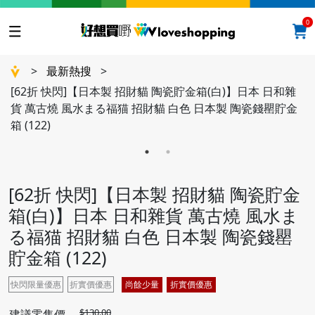
0
>
最新熱搜
>
[62折 快閃]【日本製 招財貓 陶瓷貯金箱(白)】日本 日和雜
貨 萬古燒 風水まる福猫 招財貓 白色 日本製 陶瓷錢罌貯金
箱 (122)
[62折 快閃]【日本製 招財貓 陶瓷貯金
箱(白)】日本 日和雜貨 萬古燒 風水ま
る福猫 招財貓 白色 日本製 陶瓷錢罌
貯金箱 (122)
快閃限量優惠
折實價優惠
尚餘少量
折實價優惠
$130.00
建議零售價