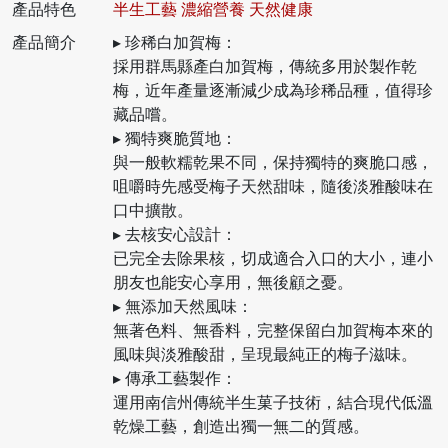
產品特色
半生工藝 濃縮營養 天然健康
產品簡介
▸ 珍稀白加賀梅：
採用群馬縣產白加賀梅，傳統多用於製作乾
梅，近年產量逐漸減少成為珍稀品種，值得珍
藏品嚐。
▸ 獨特爽脆質地：
與一般軟糯乾果不同，保持獨特的爽脆口感，
咀嚼時先感受梅子天然甜味，隨後淡雅酸味在
口中擴散。
▸ 去核安心設計：
已完全去除果核，切成適合入口的大小，連小
朋友也能安心享用，無後顧之憂。
▸ 無添加天然風味：
無著色料、無香料，完整保留白加賀梅本來的
風味與淡雅酸甜，呈現最純正的梅子滋味。
▸ 傳承工藝製作：
運用南信州傳統半生菓子技術，結合現代低溫
乾燥工藝，創造出獨一無二的質感。