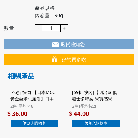
產品規格
內容量：90g
數量
-
+
返貨通知您
好想買多啲
相關產品
[46折 快閃]【日本MCC
[59折 快閃]【明治屋 低
黃金粟米忌廉湯】日本
糖士多啤梨 果實感果
Mcc Morning Soup 即
醬】日本 明治屋 低糖果
2件 [平均$18]
2件 [平均$22]
食濃湯 北海道產 黃金粟
實感 士多啤梨果醬 160g
36.00
44.00
$
$
米忌廉湯 1人前 160g
($44/2件)
加入購物車
加入購物車
(451) ($36/2件)