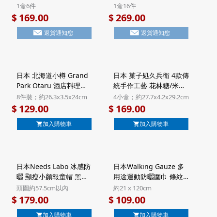
Latte 頂級法國Valrhona
古力 黑糖忌廉夾心 7層威
1盒6件
1盒16件
朱古力 Millefeuille酥餅
化酥餅 豪華鐵罐禮盒 (1
169.00
269.00
$
$
禮盒 Halal清真食品 (1盒
盒16件)【市集世界 - 日
返貨通知您
返貨通知您
6件)【市集世界 - 日本市
本市集】
集】
日本 北海道小樽 Grand
日本 菓子処久兵衛 4款傳
Park Otaru 酒店料理長
統手作工藝 花林糖/米菓
監修 6款甜點 禮盒 8件裝
雜錦禮盒 4小盒裝 (801)
8件裝；約26.3x3.5x24cm
4小盒；約27.7x4.2x29.2cm
(557)【市集世界 - 日本
【市集世界 - 日本市集】
129.00
169.00
$
$
市集】
加入購物車
加入購物車
日本Needs Labo 冰感防
日本Walking Gauze 多
曬 顯瘦小顏報童帽 黑色
用途運動防曬圍巾 條紋
戶外抗UV UPF50+ 可摺
淺藍色 日本製 UV加工 純
頭圍約57.5cm以內
約21 x 120cm
疊 太陽帽 連防風繩 (939)
棉三重紗巾【市集世界 -
179.00
109.00
$
$
【市集世界 - 日本市集】
日本市集】
加入購物車
加入購物車