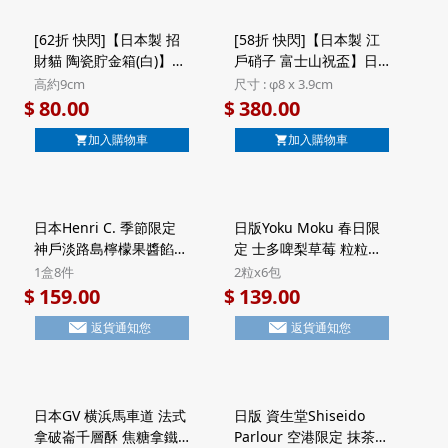
[62折 快閃]【日本製 招
[58折 快閃]【日本製 江
財貓 陶瓷貯金箱(白)】日
戶硝子 富士山祝盃】日
本 日和雜貨 萬古燒 風水
版 江戶硝子 田島硝子 日
高約9cm
尺寸 : φ8 x 3.9cm
まる福猫 招財貓 白色 日
本製 富士山祝盃 藍色 玻
80.00
380.00
$
$
本製 陶瓷錢罌貯金箱
璃清酒杯 (工藝原木)
加入購物車
加入購物車
(122)
日本Henri C. 季節限定
日版Yoku Moku 春日限
神戶淡路島檸檬果醬餡餅
定 士多啤梨草莓 粒粒方
法式Financier費南雪蛋
塊酥餅 禮盒 (2粒x6包)
1盒8件
2粒x6包
糕 禮盒 (1盒8件)【市集
【市集世界 - 日本市集】
159.00
139.00
$
$
世界 - 日本市集】
返貨通知您
返貨通知您
日本GV 横浜馬車道 法式
日版 資生堂Shiseido
拿破崙千層酥 焦糖拿鐵
Parlour 空港限定 抹茶朱