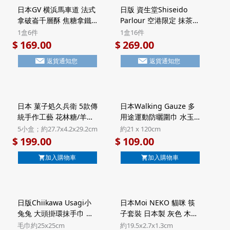
日本GV 横浜馬車道 法式
日版 資生堂Shiseido
拿破崙千層酥 焦糖拿鐵
Parlour 空港限定 抹茶朱
Latte 頂級法國Valrhona
古力 黑糖忌廉夾心 7層威
1盒6件
1盒16件
朱古力 Millefeuille酥餅
化酥餅 豪華鐵罐禮盒 (1
169.00
269.00
$
$
禮盒 Halal清真食品 (1盒
盒16件)【市集世界 - 日
返貨通知您
返貨通知您
6件)【市集世界 - 日本市
本市集】
集】
日本 菓子処久兵衛 5款傳
日本Walking Gauze 多
統手作工藝 花林糖/羊羹
用途運動防曬圍巾 水玉
雜錦禮盒 5小盒裝 (818)
藍色 日本製 UV加工 純棉
5小盒；約27.7x4.2x29.2cm
約21 x 120cm
【市集世界 - 日本市集】
三重紗巾【市集世界 - 日
199.00
109.00
$
$
本市集】
加入購物車
加入購物車
日版Chiikawa Usagi小
日本Moi NEKO 貓咪 筷
兔兔 大頭掛環抹手巾 黃
子套裝 日本製 灰色 木筷
色 微纖維毛巾手帕 (598)
子連收納盒 (285)【市集
毛巾約25x25cm
約19.5x2.7x1.3cm