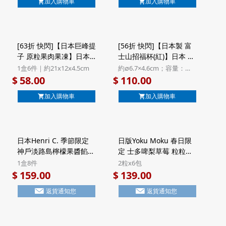
加入購物車
加入購物車
(451) ($36/2件)
因 博士茶 茶包 10包
(272) ($58/2件)
[63折 快閃]【日本巨峰提
[56折 快閃]【日本製 富
子 原粒果肉果凍】日本
士山招福杯(紅)】日本 東
鈴木榮光堂 巨峰提子 原
洋佐佐木 富士山招福杯
1盒6件｜約21x12x4.5cm
約∅6.7×4.6cm；容量：
粒果肉啫喱果凍 名產店
紅色 日本製 清酒燒酎用
35ml
58.00
110.00
$
$
系列 禮盒 6件裝
玻璃杯 禮盒裝 (432)
加入購物車
加入購物車
日本Henri C. 季節限定
日版Yoku Moku 春日限
神戶淡路島檸檬果醬餡餅
定 士多啤梨草莓 粒粒方
法式Financier費南雪蛋
塊酥餅 禮盒 (2粒x6包)
1盒8件
2粒x6包
糕 禮盒 (1盒8件)【市集
【市集世界 - 日本市集】
159.00
139.00
$
$
世界 - 日本市集】
返貨通知您
返貨通知您