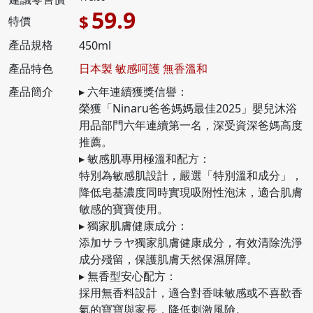
59.9
$
特價
產品規格
450ml
產品特色
日本製 敏感呵護 無香溫和
產品簡介
▸ 六年連續獲獎信譽：
榮獲「Ninaru爸爸媽媽最佳2025」嬰兒沐浴
用品部門六年連續第一名，深受資深爸媽高度
推薦。
▸ 敏感肌專用極溫和配方：
特別為敏感肌設計，嚴選「特別溫和成分」，
降低皂基濃度同時實現吸附性泡沫，適合肌膚
敏感的寶寶使用。
▸ 獨家肌膚健康成分：
添加サラヤ獨家肌膚健康成分，有效清除洗淨
成分殘留，保護肌膚天然保濕屏障。
▸ 無香型安心配方：
採用無香料設計，適合對香味敏感或不喜歡香
氣的寶寶與家長，降低刺激風險。