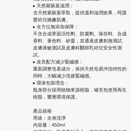
▸ 天然紫蘇葉滋潤：
含天然紫蘇葉萃取，提供溫和滋潤效果，呵護
嬰幼兒嬌嫩肌膚。
▸ 全方位無添加保障：
不含合成界面活性劑、防腐劑、保存料、合成
香料、著色料、矽靈，並通過皮膚刺激測試、
皮膚過敏測試及皮膚科醫師乳幼兒安全性測
試。
▸ 改良配方減少緊繃感：
重新調整皂基成分，保持天然皂易沖洗特性的
同時，大幅減少洗後緊繃感。
▸ 環保包裝理念：
瓶身部分採用植物來源樹脂，補充包使用再生
樹脂，響應環境保護。
產品規格
用途：全身洗淨
內容量：450ml