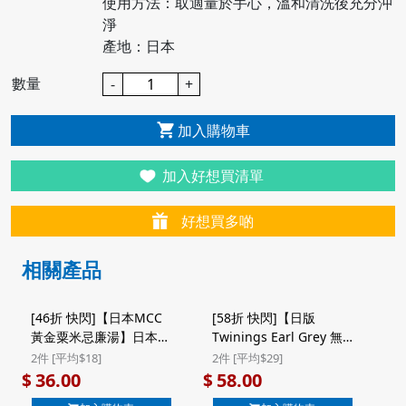
使用方法：取適量於手心，溫和清洗後充分沖
淨
產地：日本
數量
-
+
加入購物車
加入好想買清單
好想買多啲
相關產品
[46折 快閃]【日本MCC
[58折 快閃]【日版
黃金粟米忌廉湯】日本
Twinings Earl Grey 無
Mcc Morning Soup 即
咖啡因博士茶】日版
2件 [平均$18]
2件 [平均$29]
食濃湯 北海道產 黃金粟
Twinings Rooibos Earl
36.00
58.00
$
$
米忌廉湯 1人前 160g
Grey 柑橘伯爵茶 無咖啡