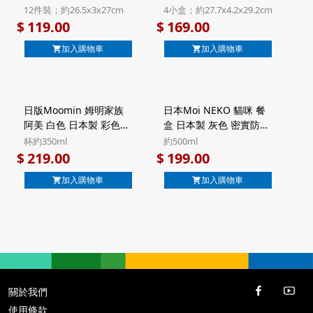
力夾心 貓舌曲奇 禮盒 12
雜錦禮盒 4小盒裝 (801)
12件裝；約26.5x3x27cm
4小盒；約27.7x4.2x29.2cm
件裝 (105)【市集世界 -
【市集世界 - 日本市集】
119.00
169.00
$
$
日本市集】
加入購物車
加入購物車
日版Moomin 姆明家族
日本Moi NEKO 貓咪 餐
阿美 白色 日本製 彩色工
盒 日本製 灰色 密實防漏
藝雕花木盒陶瓷杯 禮品
微波爐飯盒食物盒
杯約350ml
約500ml
套裝 禮盒 (292)【市集世
500ml (316)【市集世界 -
219.00
199.00
$
$
界 - 日本市集】
日本市集】
加入購物車
加入購物車
關於我們
使用條款