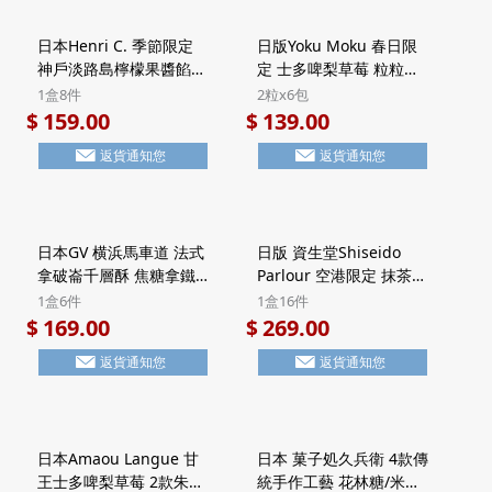
日本Henri C. 季節限定
日版Yoku Moku 春日限
神戶淡路島檸檬果醬餡餅
定 士多啤梨草莓 粒粒方
法式Financier費南雪蛋
塊酥餅 禮盒 (2粒x6包)
1盒8件
2粒x6包
糕 禮盒 (1盒8件)【市集
【市集世界 - 日本市集】
159.00
139.00
$
$
世界 - 日本市集】
返貨通知您
返貨通知您
日本GV 横浜馬車道 法式
日版 資生堂Shiseido
拿破崙千層酥 焦糖拿鐵
Parlour 空港限定 抹茶朱
Latte 頂級法國Valrhona
古力 黑糖忌廉夾心 7層威
1盒6件
1盒16件
朱古力 Millefeuille酥餅
化酥餅 豪華鐵罐禮盒 (1
169.00
269.00
$
$
禮盒 Halal清真食品 (1盒
盒16件)【市集世界 - 日
返貨通知您
返貨通知您
6件)【市集世界 - 日本市
本市集】
集】
日本Amaou Langue 甘
日本 菓子処久兵衛 4款傳
王士多啤梨草莓 2款朱古
統手作工藝 花林糖/米菓