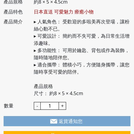
產品規格
約8 × 5 × 4.5cm
產品特色
日本直送 可愛魅力 療癒小物
產品簡介
▸ 人氣角色： 受歡迎的多啦美再次登場，讓粉
絲心動不已。
▸ 可愛設計： 簡約而不失可愛，為日常生活增
添趣味。
▸ 多功能性： 可用於鑰匙、背包或作為裝飾，
隨時隨地陪伴您。
▸ 適合攜帶： 體積小巧，方便隨身攜帶，讓您
隨時享受可愛的陪伴。
產品規格
尺寸： 約8 × 5 × 4.5cm
數量
-
+
返貨通知您