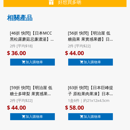
好想買多啲
相關產品
[46折 快閃]【日本MCC
[56折 快閃]【明治屋 低
黑松露蘑菇忌廉濃湯】日
糖蘋果 果實感果醬】日
本Mcc Morning Soup
本 明治屋 低糖果實感 脆
2件 [平均$18]
2件 [平均$22]
即食濃湯 黑松露蘑菇忌
蘋果果醬 160g ($44/2件)
36.00
44.00
$
$
廉濃湯 1人前 160g (536)
加入購物車
加入購物車
($36/2件)
[59折 快閃]【明治屋 低
[63折 快閃]【日本巨峰提
糖士多啤梨 果實感果
子 原粒果肉果凍】日本
醬】日本 明治屋 低糖果
鈴木榮光堂 巨峰提子 原
2件 [平均$22]
1盒6件｜約21x12x4.5cm
實感 士多啤梨果醬 160g
粒果肉啫喱果凍 名產店
44.00
58.00
$
$
($44/2件)
系列 禮盒 6件裝
加入購物車
加入購物車