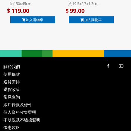
防曬披肩 藍色 日本製 UV
子連收納盒 (285)【市集
約150x45cm
約19.5x2.7x1.3cm
加工 純棉紗巾圍巾【市
世界 - 日本市集】
119.00
99.00
$
$
集世界 - 日本市集】
加入購物車
加入購物車
關於我們
使用條款
送貨安排
退貨政策
常見查詢
賬戶條款及條件
個人資料收集聲明
不歧視及不騷擾聲明
優惠攻略