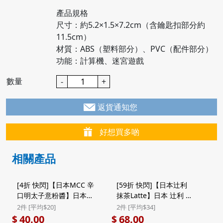
產品規格
尺寸：約5.2×1.5×7.2cm（含鑰匙扣部分約
11.5cm）
材質：ABS（塑料部分）、PVC（配件部分）
功能：計算機、迷宮遊戲
數量
-
+
返貨通知您
好想買多啲
相關產品
[4折 快閃]【日本MCC 辛
[59折 快閃]【日本辻利
口明太子意粉醬】日本
抹茶Latte】日本 辻利 京
Mcc la cucina 博多明太
都拿鐵 Latte 牛奶抹茶
2件 [平均$20]
2件 [平均$34]
子牛油辛辣 意粉醬 90g
10包裝 (982) ($68/2件)
40.00
68.00
$
$