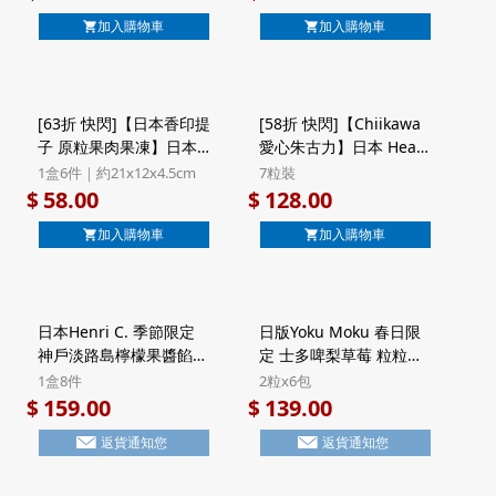
($40/2件)
加入購物車
加入購物車
[63折 快閃]【日本香印提
[58折 快閃]【Chiikawa
子 原粒果肉果凍】日本
愛心朱古力】日本 Heart
谷口物産 香印提子 原粒
x Chiikawa 愛心朱古力
1盒6件｜約21x12x4.5cm
7粒裝
果肉啫喱果凍 禮盒 6件裝
派對 心形彩繪朱古力 珍
58.00
128.00
$
$
藏鐵罐禮盒 7粒裝 (324)
加入購物車
加入購物車
日本Henri C. 季節限定
日版Yoku Moku 春日限
神戶淡路島檸檬果醬餡餅
定 士多啤梨草莓 粒粒方
法式Financier費南雪蛋
塊酥餅 禮盒 (2粒x6包)
1盒8件
2粒x6包
糕 禮盒 (1盒8件)【市集
【市集世界 - 日本市集】
159.00
139.00
$
$
世界 - 日本市集】
返貨通知您
返貨通知您