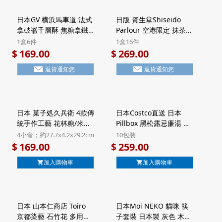
日本GV 横浜馬車道 法式
日版 資生堂Shiseido
拿破崙千層酥 焦糖拿鐵
Parlour 空港限定 抹茶朱
Latte 頂級法國Valrhona
古力 黑糖忌廉夾心 7層威
1盒6件
1盒16件
朱古力 Millefeuille酥餅
化酥餅 豪華鐵罐禮盒 (1
169.00
269.00
$
$
禮盒 Halal清真食品 (1盒
盒16件)【市集世界 - 日
返貨通知您
返貨通知您
6件)【市集世界 - 日本市
本市集】
集】
日本 菓子処久兵衛 4款傳
日本Costco直送 日本
統手作工藝 花林糖/米菓
Pillbox 黑松露忌廉湯 豪
雜錦禮盒 4小盒裝 (801)
華沖泡即食湯 超值家庭
4小盒；約27.7x4.2x29.2cm
10包裝
【市集世界 - 日本市集】
裝大禮盒 10包裝 (160)
169.00
259.00
$
$
【市集世界 - 日本市集】
加入購物車
加入購物車
日本 山本仁商店 Toiro
日本Moi NEKO 貓咪 筷
京都染藝 石竹花 多用途
子套裝 日本製 灰色 木筷