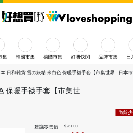
市集
韓國市集
德國市集
好嘢快閃
品牌市集
日
本 日和雜貨 雪の妖精 米白色 保暖手襪手套【市集世界 - 日本
白色 保暖手襪手套【市集世
尚餘少
$261.00
建議零售價