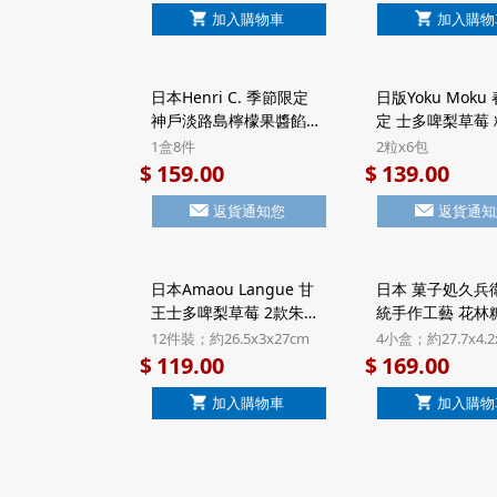
加入購物車
加入購物
日本Henri C. 季節限定
日版Yoku Moku
神戶淡路島檸檬果醬餡餅
定 士多啤梨草莓
法式Financier費南雪蛋
塊酥餅 禮盒 (2粒x
1盒8件
2粒x6包
糕 禮盒 (1盒8件)【市集世
【市集世界 - 日
159.00
139.00
$
$
界 - 日本市集】
返貨通知您
返貨通知
日本Amaou Langue 甘
日本 菓子処久兵衛
王士多啤梨草莓 2款朱古
統手作工藝 花林
力夾心 貓舌曲奇 禮盒 12
雜錦禮盒 4小盒裝 (
12件裝；約26.5x3x27cm
4小盒；約27.7x4.2
件裝 (105)【市集世界 -
【市集世界 - 日
119.00
169.00
$
$
日本市集】
加入購物車
加入購物