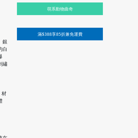
萌系動物曲奇
滿$388享85折兼免運費
」銀
的白
爆
刺繡
）材
體
使在