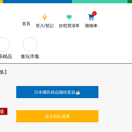
0
首頁
登入/登記
好想買清單
購物車
系精品
食玩市集
市集】
日本國民精品咖啡套裝☕️
量
春之粉紅盛典