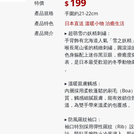
199
$
特價
產品規格
手圍約21-22cm
產品特色
日本直送 溫暖小物 治癒生活
產品簡介
▸ 超萌雪の妖精刺繡：
手背飾有北海道人氣「雪之妖精
喉長尾山雀的精緻刺繡，圓滾滾
色身軀配上迷你黑豆眼，療癒度
表，是日本最受歡迎的冬季動物
。
▸ 溫暖親膚觸感：
內層採用柔軟蓬鬆的刷毛（Boa
質，觸感細膩親膚，能有效鎖住
溫，為雙手帶來溫柔的包覆感 。
▸ 防風羅紋袖口：
袖口特別採用彈性羅紋（Rib）設
計，緊貼手腕防止冷風灌入，即