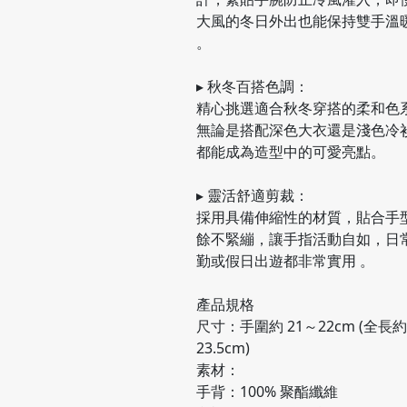
大風的冬日外出也能保持雙手溫
。
▸ 秋冬百搭色調：
精心挑選適合秋冬穿搭的柔和色
無論是搭配深色大衣還是淺色冷
都能成為造型中的可愛亮點。
▸ 靈活舒適剪裁：
採用具備伸縮性的材質，貼合手
餘不緊繃，讓手指活動自如，日
勤或假日出遊都非常實用 。
產品規格
尺寸：手圍約 21～22cm (全長約
23.5cm)
素材：
手背：100% 聚酯纖維