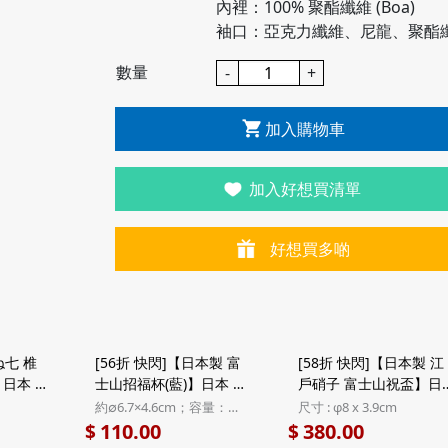
內裡：100% 聚酯纖維 (Boa)
袖口：亞克力纖維、尼龍、聚酯
數量
-
+
加入購物車
加入好想買清單
好想買多啲
ね七 椎
[56折 快閃]【日本製 富
[58折 快閃]【日本製 江
日本 か
士山招福杯(藍)】日本 東
戶硝子 富士山祝盃】日
茸香菇鰹
洋佐佐木 富士山招福杯
江戶硝子 田島硝子 日本
約∅6.7×4.6cm；容量：
尺寸 : φ8 x 3.9cm
0包)
藍色 日本製 清酒燒酎用
製 富士山祝盃 藍色 玻璃
35ml
110.00
380.00
$
$
玻璃杯 禮盒裝 (425)
清酒杯 (工藝原木)