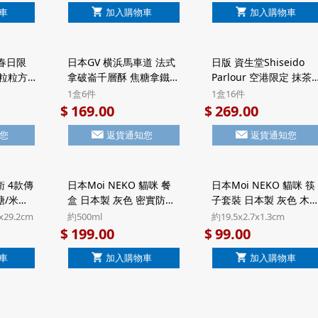
車
加入購物車
加入購物車
 春日限
日本GV 横浜馬車道 法式
日版 資生堂Shiseido
 粒粒方
拿破崙千層酥 焦糖拿鐵
Parlour 空港限定 抹茶
6包)
Latte 頂級法國Valrhona
古力 黑糖忌廉夾心 7層
1盒6件
1盒16件
本市集】
朱古力 Millefeuille酥餅
化酥餅 豪華鐵罐禮盒 (1
169.00
269.00
$
$
禮盒 Halal清真食品 (1盒
盒16件)【市集世界 - 日
您
返貨通知您
返貨通知您
6件)【市集世界 - 日本市
市集】
集】
 4款傳
日本Moi NEKO 貓咪 餐
日本Moi NEKO 貓咪 筷
糖/米菓
盒 日本製 灰色 密實防漏
子套裝 日本製 灰色 木
801)
微波爐飯盒食物盒 500ml
子連收納盒 (285)【市集
x29.2cm
約500ml
約19.5x2.7x1.3cm
本市集】
(316)【市集世界 - 日本市
世界 - 日本市集】
199.00
99.00
$
$
集】
車
加入購物車
加入購物車