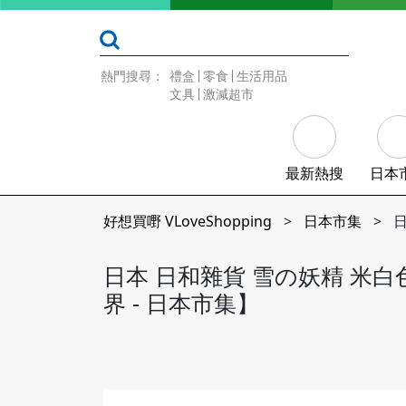
熱門搜尋：
禮盒
零食
生活用品
文具
激減超市
最新熱搜
日本
好想買嘢 VLoveShopping
>
日本市集
>
日
日本 日和雜貨 雪の妖精 米
界 - 日本市集】