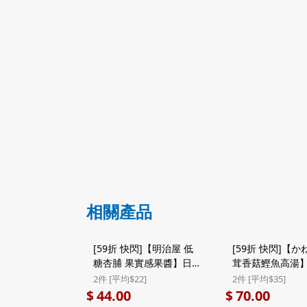
相關產品
[59折 快閃]【明治屋 低
[59折 快閃]【か
糖杏脯 果實感果醬】日本
茸香菇鰹魚高湯】
明治屋 低糖果實感 杏脯
ね七 輕便裝 椎
2件 [平均$22]
2件 [平均$35]
果醬 150g (748) ($44/2
魚 高湯調味粉 (5
44.00
70.00
$
$
件)
($70/2件)