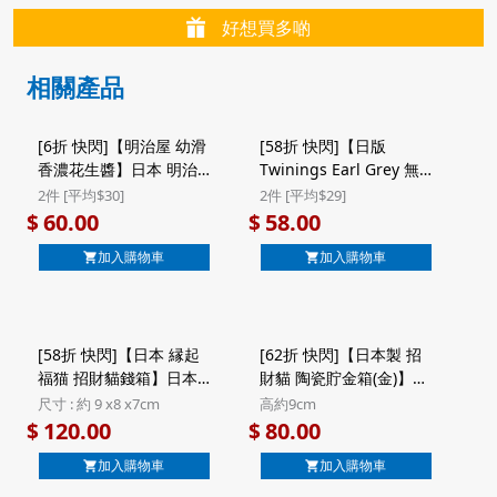
好想買多啲
相關產品
[6折 快閃]【明治屋 幼滑
[58折 快閃]【日版
香濃花生醬】日本 明治
Twinings Earl Grey 無
屋 香濃花生醬 200g
咖啡因博士茶】日版
2件 [平均$30]
2件 [平均$29]
($60/2件)
Twinings Rooibos Earl
60.00
58.00
$
$
Grey 柑橘伯爵茶 無咖啡
加入購物車
加入購物車
因 博士茶 茶包 10包
(272) ($58/2件)
[58折 快閃]【日本 縁起
[62折 快閃]【日本製 招
福猫 招財貓錢箱】日本
財貓 陶瓷貯金箱(金)】日
招福招財 工藝製造 縁起
本 日和雜貨 萬古燒 風水
尺寸 : 約 9 x8 x7cm
高約9cm
文字丸猫 福字 招財貓錢
まる福猫 招財貓 金色 日
120.00
80.00
$
$
箱
本製 陶瓷錢罌貯金箱
加入購物車
加入購物車
(665)