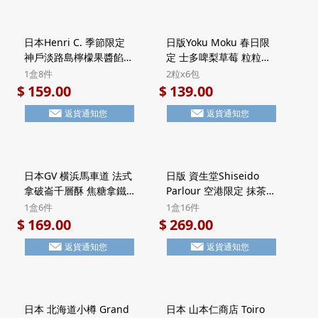
日本Henri C. 季節限定
日版Yoku Moku 春日限
神戶淡路島檸檬果醬餡餅
定 士多啤梨草莓 粒粒方
法式Financier費南雪蛋
塊酥餅 禮盒 (2粒x6包)
1盒8件
2粒x6包
糕 禮盒 (1盒8件)【市集
【市集世界 - 日本市集】
159.00
139.00
$
$
世界 - 日本市集】
返貨通知您
返貨通知您
日本GV 横浜馬車道 法式
日版 資生堂Shiseido
拿破崙千層酥 焦糖拿鐵
Parlour 空港限定 抹茶朱
Latte 頂級法國Valrhona
古力 黑糖忌廉夾心 7層威
1盒6件
1盒16件
朱古力 Millefeuille酥餅
化酥餅 豪華鐵罐禮盒 (1
169.00
269.00
$
$
禮盒 Halal清真食品 (1盒
盒16件)【市集世界 - 日
返貨通知您
返貨通知您
6件)【市集世界 - 日本市
本市集】
集】
日本 北海道小樽 Grand
日本 山本仁商店 Toiro