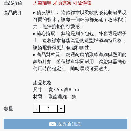
產品特色
人氣貓咪 呆萌療癒 可愛伴隨
產品簡介
▸ 俏皮設計： 這款襟章以柔軟的嵌花刺繡呈現
可愛的貓咪，讓每一個細節都充滿了趣味和活
力，無法抗拒的可愛感！
▸ 隨心搭配： 無論是別在包包、外套還是帽子
上，這枚襟章都能為您的造型增添獨特風格，
讓搭配變得更加有趣和個性。
▸ 高品質材質： 精選耐磨的聚酯纖維與堅固的
鋼製針扣，確保襟章牢固耐用，讓您無需擔心
使用時的穩定性，隨時展現可愛魅力。
產品規格
尺寸： 寬7.5 x 高8 cm
材質： 聚酯纖維、鋼
數量
-
+
返貨通知您