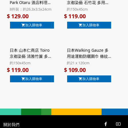
Park Otaru 酒店料理長
京都染藝 石竹花 多用途
監修 6款甜點 禮盒 8件裝
防曬披肩 藍色 日本製 UV
8件裝；約26.3x3.5x24cm
約150x45cm
(557)【市集世界 - 日本
加工 純棉紗巾圍巾【市
129.00
119.00
$
$
市集】
集世界 - 日本市集】
加入購物車
加入購物車
日本 山本仁商店 Toiro
日本Walking Gauze 多
京都染藝 清雅竹簾 多用
用途運動防曬圍巾 條紋
途防曬披肩 粉紅色 日本
深藍色 日本製 UV加工 純
約150x45cm
約21 x 120cm
製 UV加工 純棉紗巾圍巾
棉三重紗巾【市集世界 -
119.00
109.00
$
$
【市集世界 - 日本市集】
日本市集】
加入購物車
加入購物車
關於我們