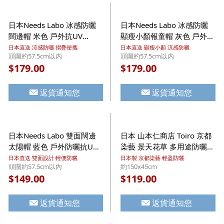
日本Needs Labo 冰感防曬
日本Needs Labo 冰感防曬
闊邊帽 米色 戶外抗UV
顯瘦小顏報童帽 灰色 戶外抗
UPF50+ 可摺疊 太陽帽 連防
UV UPF50+ 可摺疊 太陽帽
日本直送 涼感防曬 摺疊便攜
日本直送 顯瘦小顏 涼感防曬
頭圍約57.5cm以內
頭圍約57.5cm以內
風繩 (922)【市集世界 - 日
連防風繩 (946)【市集世界 -
179.00
179.00
$
$
本市集】
日本市集】
返貨通知您
返貨通知您
日本Needs Labo 雙面闊邊
日本 山本仁商店 Toiro 京都
太陽帽 藍色 戶外防曬抗UV
染藝 景天花草 多用途防曬披
太陽帽 (682)【市集世界 -
肩 綠色 日本製 UV加工 純棉
日本直送 雙面設計 輕便防曬
日本製 京都染藝 輕盈防曬
頭圍約57.5cm以內
約150x45cm
日本市集】
紗巾圍巾【市集世界 - 日本
149.00
119.00
$
$
市集】
返貨通知您
返貨通知您