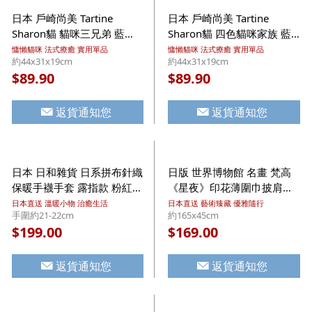
日本 戶崎尚美 Tartine
日本 戶崎尚美 Tartine
Sharon貓 貓咪三兄弟 藍色
Sharon貓 四色貓咪家族 藍
Tote 百變收納環保購物袋
色 Tote 百變收納環保購物袋
慵懶貓咪 法式療癒 實用單品
慵懶貓咪 法式療癒 實用單品
約44x31x19cm
約44x31x19cm
(611)【市集世界 - 日本市
(628)【市集世界 - 日本市
89.90
89.90
$
$
集】
集】
返貨通知您
返貨通知您
日本 日和雜貨 日系拼布針織
日版 世界博物館 名畫 梵高
保暖手襪手套 露指款 粉紅色
《星夜》印花薄圍巾披肩
防寒加厚絨毛內裡【市集世
(447)【市集世界 - 日本市
日本直送 溫暖小物 治癒生活
日本直送 藝術臻藏 優雅隨行
手圍約21-22cm
約165x45cm
界 - 日本市集】
集】
199.00
169.00
$
$
返貨通知您
返貨通知您