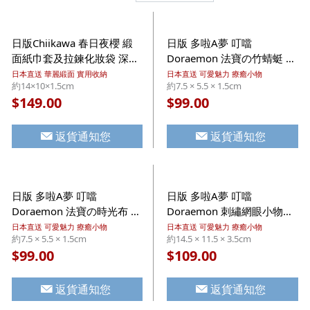
日版Chiikawa 春日夜櫻 緞
日版 多啦A夢 叮噹
面紙巾套及拉鍊化妝袋 深藍
Doraemon 法寶の竹蜻蜓 立
色 小物收納 (355)【市集世
體刺繡 鎖匙扣掛飾 (381)
日本直送 華麗緞面 實用收納
日本直送 可愛魅力 療癒小物
約14×10×1.5cm
約7.5 × 5.5 × 1.5cm
界 - 日本市集】
【市集世界 - 日本市集】
149.00
99.00
$
$
返貨通知您
返貨通知您
日版 多啦A夢 叮噹
日版 多啦A夢 叮噹
Doraemon 法寶の時光布 立
Doraemon 刺繡網眼小物收
體刺繡 鎖匙扣掛飾 (398)
納拉鍊袋 藍色 附球鏈掛扣
日本直送 可愛魅力 療癒小物
日本直送 可愛魅力 療癒小物
約7.5 × 5.5 × 1.5cm
約14.5 × 11.5 × 3.5cm
【市集世界 - 日本市集】
(411)【市集世界 - 日本市
99.00
109.00
$
$
集】
返貨通知您
返貨通知您