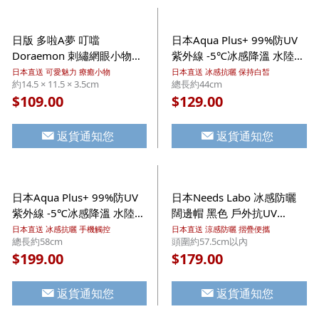
日版 多啦A夢 叮噹
日本Aqua Plus+ 99%防UV
Doraemon 刺繡網眼小物收
紫外線 -5℃冰感降溫 水陸兩
納拉鍊袋 灰色 附球鏈掛扣
用 抗菌防臭 運動防曬手袖
日本直送 可愛魅力 療癒小物
日本直送 冰感抗曬 保持白皙
約14.5 × 11.5 × 3.5cm
總長約44cm
(435)【市集世界 - 日本市
連指套款 (008)【市集世界 -
109.00
129.00
$
$
集】
日本市集】
返貨通知您
返貨通知您
日本Aqua Plus+ 99%防UV
日本Needs Labo 冰感防曬
紫外線 -5℃冰感降溫 水陸兩
闊邊帽 黑色 戶外抗UV
用 抗菌防臭 手機觸控 運動
UPF50+ 可摺疊 太陽帽 連防
日本直送 冰感抗曬 手機觸控
日本直送 涼感防曬 摺疊便攜
總長約58cm
頭圍約57.5cm以內
防曬手袖 長手套款 (338)
風繩 (915)【市集世界 - 日本
199.00
179.00
$
$
【市集世界 - 日本市集】
市集】
返貨通知您
返貨通知您