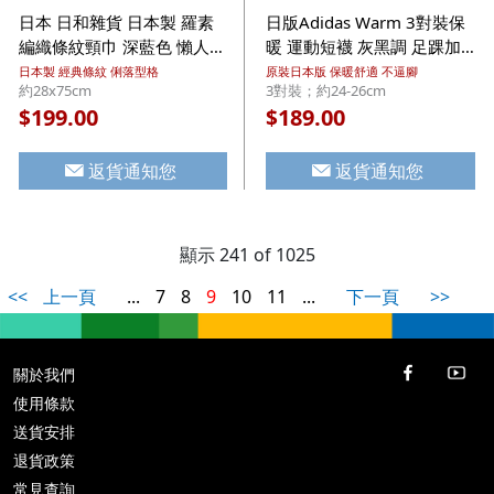
日本 日和雜貨 日本製 羅素
日版Adidas Warm 3對裝保
編織條紋頸巾 深藍色 懶人穿
暖 運動短襪 灰黑調 足踝加
戴側環設計 圍巾【市集世界
厚 寬腳跟剪裁 24-26cm
日本製 經典條紋 俐落型格
原裝日本版 保暖舒適 不逼腳
約28x75cm
3對裝；約24-26cm
- 日本市集】
(074)【市集世界 - 日本市
199.00
189.00
$
$
集】
返貨通知您
返貨通知您
顯示 241 of 1025
<<
上一頁
...
7
8
9
10
11
...
下一頁
>>
關於我們
使用條款
送貨安排
退貨政策
常見查詢