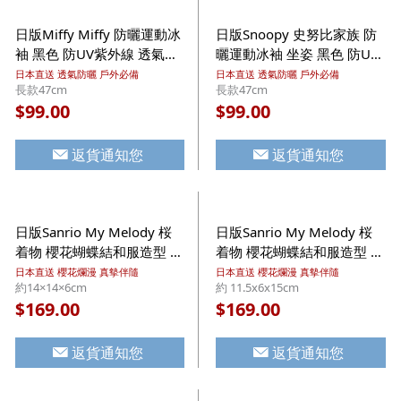
日版Miffy Miffy 防曬運動冰
日版Snoopy 史努比家族 防
袖 黑色 防UV紫外線 透氣針
曬運動冰袖 坐姿 黑色 防UV
織露指 手袖臂套 長款
紫外線 透氣針織露指 手袖臂
日本直送 透氣防曬 戶外必備
日本直送 透氣防曬 戶外必備
長款47cm
長款47cm
47cm【市集世界 - 日本市
套 長款 47cm【市集世界 -
99.00
99.00
$
$
集】
日本市集】
返貨通知您
返貨通知您
日版Sanrio My Melody 桜
日版Sanrio My Melody 桜
着物 櫻花蝴蝶結和服造型 毛
着物 櫻花蝴蝶結和服造型 毛
公仔 鎖匙扣掛飾 (590)【市
公仔 鎖匙扣掛飾 (576)【市
日本直送 櫻花爛漫 真摰伴隨
日本直送 櫻花爛漫 真摰伴隨
約14×14×6cm
約 11.5x6x15cm
集世界 - 日本市集】
集世界 - 日本市集】
169.00
169.00
$
$
返貨通知您
返貨通知您