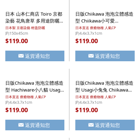
日本 山本仁商店 Toiro 京都
日版Chiikawa 泡泡立體感造
染藝 花鳥唐草 多用途防曬披
型 Chiikawa小可愛
肩 米色 日本製 UV加工 純棉
Hachiware小八貓 紅 藍色
日本製 京都染藝 輕盈防曬
日本直送 療癒物種 人氣CP
約150x45cm
約4.4x3.7x1cm
紗巾圍巾【市集世界 - 日本
對裝鎖匙扣掛飾 星形扣環
119.00
119.00
$
$
市集】
(700)【市集世界 - 日本市
集】
返貨通知您
返貨通知您
日版Chiikawa 泡泡立體感造
日版Chiikawa 泡泡立體感造
型 Hachiware小八貓 Usagi
型 Usagi小兔兔 Chiikawa小
小兔兔 藍黃色 對裝鎖匙扣掛
可愛 黃紅色 對裝鎖匙扣掛飾
日本直送 療癒物種 人氣CP
日本直送 療癒物種 人氣CP
約4.4x3.7x1cm
約4.4x3.7x1cm
飾 星形扣環 (717)【市集世
星形扣環 (724)【市集世界 -
119.00
119.00
$
$
界 - 日本市集】
日本市集】
返貨通知您
返貨通知您