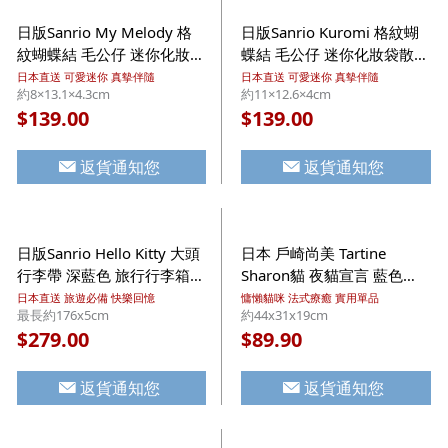
日版Sanrio My Melody 格
日版Sanrio Kuromi 格紋蝴
紋蝴蝶結 毛公仔 迷你化妝袋
蝶結 毛公仔 迷你化妝袋散紙
散紙包 小物收納 鎖匙扣掛飾
包 小物收納 鎖匙扣掛飾 附
日本直送 可愛迷你 真摰伴隨
日本直送 可愛迷你 真摰伴隨
約8×13.1×4.3cm
約11×12.6×4cm
附心形登山扣 (799)【市集
心形登山扣 (805)【市集世
139.00
139.00
$
$
世界 - 日本市集】
界 - 日本市集】
返貨通知您
返貨通知您
日版Sanrio Hello Kitty 大頭
日本 戶崎尚美 Tartine
行李帶 深藍色 旅行行李箱篋
Sharon貓 夜貓宣言 藍色
束帶 (047)【市集世界 - 日
Tote 百變收納環保購物袋
日本直送 旅遊必備 快樂回憶
慵懶貓咪 法式療癒 實用單品
最長約176x5cm
約44x31x19cm
本市集】
(604)【市集世界 - 日本市
279.00
89.90
$
$
集】
返貨通知您
返貨通知您