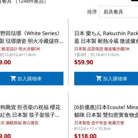
具餐具
（1248件產品）
排序
野田琺瑯《White Series》
日本 樂ちん Rakuchin Pac
製 琺瑯搪瓷 明火冷藏儲存
蓋 日本製 耐熱冷蔵 微波爐
 正方深型 有蓋食物盒 L
盒 400ml 4件套 (186)【
 殿堂設計 明火冷藏OK
日本製 品質保證 微波爐冷藏OK
約12.4×12.4×11.8cm
1套4件；約 16.4×11×5cm
L (002)【市集世界 - 日本市
界 - 日本市集】
9.00
59.90
$
加入購物車
加入購物車
 狗雜貨 拒否柴の祝福 櫻花
[6折優惠]日本Ecoute! Mine
粉紅色 日本製 筷子架筷子及
貓咪 日本製 雙扣密實食物
 餐具小禮盒 1套3件 (789)
1.2L (151)【市集世界 - 日
犬 滿載祝福 會心微笑
日本製造 盒中有盒 收藏方便
件
約12.4 × 11 × 15.3cm
集世界 - 日本市集】
集】
9.00
118.00
$