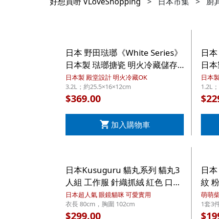
好想買嘢 VLoveShopping
>
日本市集
>
廚
日本 野田琺瑯《White Series》
日本 
日本製 琺瑯搪瓷 明火冷藏儲存
日本
三用 長方深型 有蓋食物盒 LL
三用
日本製 殿堂設計 明火冷藏OK
日本製
3.2L；約25.5×16×12cm
1.2L；
3.2L (032)【市集世界 - 日本市
1.2
369.00
22
$
$
集】
集】
加入購物車
日本Kusuguru 貓丸系列 貓丸3
日本
人組 工作服 針織抓絨 紅色 口袋
紋 
圍裙 背心型 (721)【市集世界 -
手拭巾
日本超人氣 眼鏡貓咪 可愛實用
萌萌柴
衣長 80cm，胸圍 102cm
1套3
日本市集】
【市
299.00
19
$
$