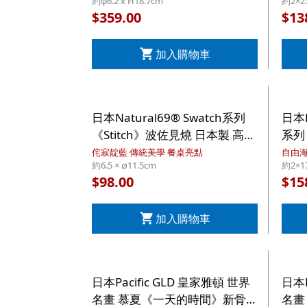
約φ6.2 x H18.7cm
約2×2
樽 300ml (986)【市集世界 - 日
集】
359.00
13
$
$
本市集】
加入購物車
日本Natural69® Swatch系列
日本N
《Stitch》波佐見燒 日本製 高腳
系列
陶瓷碗【市集世界 - 日本市集】
製 
侘寂靛藍 傳統美學 餐桌亮點
自由海
約6.5 × ∅11.5cm
約2×1
市集
98.00
15
$
$
加入購物車
日本Pacific GLD 皇家雅頓 世界
日本P
名畫 慕夏《一天的時間》新骨瓷
名畫