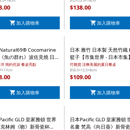
3.5×14cm
約2×23.5×14cm
集】
8.00
138.00
$
加入購物車
加入購物車
atural69® Cocomarine
日本 雅竹 日本製 天然竹織
《魚の群れ》波佐見燒 日本
籃子【市集世界 - 日本市集
方形陶瓷碟【市集世界 - 日本
洋 簡約侘寂 餐桌亮點
竹雜貨 涼爽美麗的夏日餐桌
7×17cm
約6.5×12.5×8cm
】
8.00
109.00
$
加入購物車
加入購物車
acific GLD 皇家雅頓 世界
日本Pacific GLD 皇家雅頓
 克林姆《吻》新骨瓷杯
名畫 梵高《向日葵》新骨