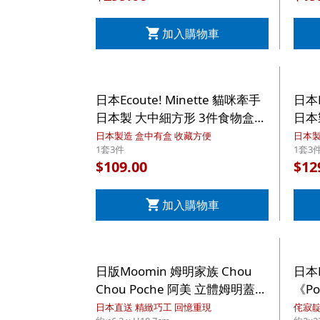
加入購物車
日本Ecoute! Minette 貓咪牽手
日本E
日本製 大中細方形 3件食物盒套
日本
裝 (169)【市集世界 - 日本市
套裝 
日本製造 盒中有盒 收藏方便
日本製
1套3件
1套3
集】
集】
109.00
12
$
$
加入購物車
日版Moomin 姆明家族 Chou
日本N
Chou Poche 阿美 立體姆明蓋
《P
米黃色 真空雙重 不銹鋼保溫水
方形
日本直送 精緻巧工 回憶重現
侘寂靛