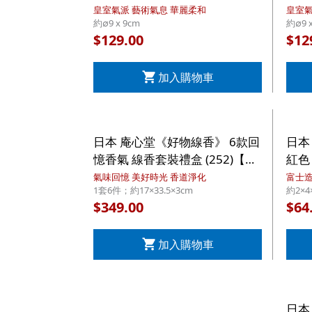
杯 300ml 禮盒套裝 (659)【市集
300
皇室氣派 藝術氣息 華麗柔和
皇室氣
約∅9 x 9cm
約∅9 
世界 - 日本市集】
界 
129.00
12
$
$
加入購物車
日本 庵心堂《好物線香》 6款回
日本
憶香氣 線香套裝禮盒 (252)【市
紅色
集世界 - 日本市集】
界 
氣味回憶 美好時光 香道淨化
富士造
1套6件；約17×33.5×3cm
約2×4
349.00
64
$
$
加入購物車
日本