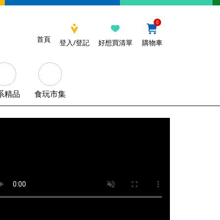
0
首頁
登入/登記
好想買清單
購物車
系精品
食玩市集