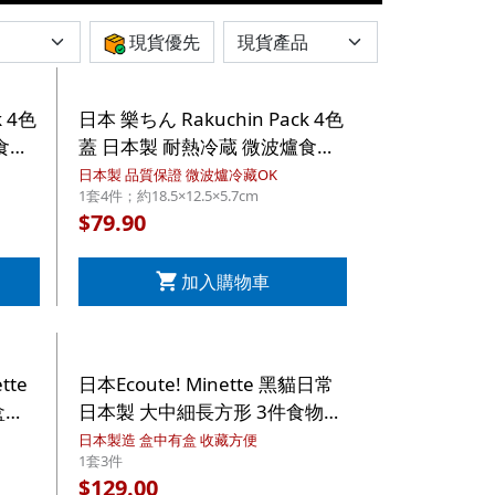
現貨優先
k 4色
日本 樂ちん Rakuchin Pack 4色
食物
蓋 日本製 耐熱冷蔵 微波爐食物
市集世
盒 600ml 4件套 (681)【市集世
日本製 品質保證 微波爐冷藏OK
1套4件；約18.5×12.5×5.7cm
界 - 日本市集】
79.90
$
加入購物車
tte
日本Ecoute! Minette 黑貓日常
盒
日本製 大中細長方形 3件食物盒
本市
套裝 (257)【市集世界 - 日本市
日本製造 盒中有盒 收藏方便
1套3件
集】
129.00
$