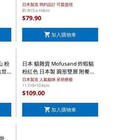
市集世
綠色底 日本製 圓形樹脂膠午餐
日本製造 簡約設計 可愛盡現
約 Φ15 x H4cm
碟 (486)【市集世界 - 日本市
79.90
$
集】
加入購物車
山 粉
日本 貓雜貨 Mofusand 炸蝦貓
集世
粉紅色 日本製 圓形雙層 附餐叉
微波爐飯盒食物盒 500ml (949)
日本製造 人氣貓咪 呆萌療癒
11.7×9×10.6cm
【市集世界 - 日本市集】
109.00
$
加入購物車
魚骨