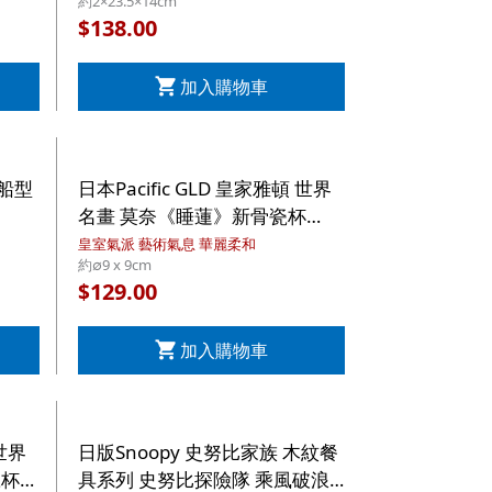
約2×23.5×14cm
集】
138.00
$
加入購物車
 船型
日本Pacific GLD 皇家雅頓 世界
】
名畫 莫奈《睡蓮》新骨瓷杯
300ml 禮盒套裝 (642)【市集世
皇室氣派 藝術氣息 華麗柔和
約∅9 x 9cm
界 - 日本市集】
129.00
$
加入購物車
 世界
日版Snoopy 史努比家族 木紋餐
瓷杯
具系列 史努比探險隊 乘風破浪