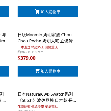
加入購物車
r 啤
日版Moomin 姆明家族 Chou
ml
Chou Poche 姆明大宅 立體姆明
集】
蓋 粉藍色 真空雙重 不銹鋼保溫
日本直送 精緻巧工 回憶重現
約φ6.2 x H18.7cm
水樽 (993)【市集世界 - 日本市
379.00
$
集】
加入購物車
系列
日本Natural69® Swatch系列
製 長
《Stitch》波佐見燒 日本製 長方
本市
形陶瓷碟【市集世界 - 日本市
侘寂靛藍 傳統美學 餐桌亮點