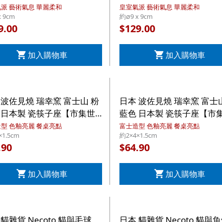
ml 禮盒套裝 (659)【市集世
300ml 禮盒套裝 (673)【
派 藝術氣息 華麗柔和
皇室氣派 藝術氣息 華麗柔和
x 9cm
約∅9 x 9cm
- 日本市集】
界 - 日本市集】
9.00
129.00
$
加入購物車
加入購物車
 波佐見燒 瑞幸窯 富士山 粉
日本 波佐見燒 瑞幸窯 富士
 日本製 瓷筷子座【市集世
藍色 日本製 瓷筷子座【市
- 日本市集】
界 - 日本市集】
型 色釉亮麗 餐桌亮點
富士造型 色釉亮麗 餐桌亮點
×1.5cm
約2×4×1.5cm
.90
64.90
$
加入購物車
加入購物車
 貓雜貨 Necoto 貓與毛球
日本 貓雜貨 Necoto 貓與