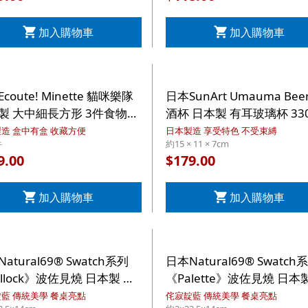
加入購物車
加入購物車
coute! Minette 貓咪樂隊
日本SunArt Umauma Bee
製 大中細長方形 3件食物盒
酒杯 日本製 有耳玻璃杯 330
(176)【市集世界 - 日本市
(926)【市集世界 - 日本市
造 盒中有盒 收藏方便
日本製造 享受特色 不受束縛
件
約15 × 11 × 7cm
9.00
179.00
$
加入購物車
加入購物車
atural69® Swatch系列
日本Natural69® Swatch
ollock》波佐見燒 日本製 長
《Palette》波佐見燒 日本
陶瓷碟【市集世界 - 日本市
方形陶瓷碟【市集世界 - 日
藍 傳統美學 餐桌亮點
侘寂靛藍 傳統美學 餐桌亮點