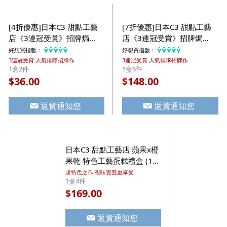
[4折優惠]日本C3 甜點工藝
[7折優惠]日本C3 甜點工藝
店《3連冠受賞》招牌焗
店《3連冠受賞》招牌焗
Tiramisu蛋糕小禮盒 (1盒2
Tiramisu 蛋糕 (1盒6件)
好想買指數：
好想買指數：
件)【市集世界 - 日本市集】
(354)【市集世界 - 日本市
3連冠受賞 人氣排隊招牌作
3連冠受賞 人氣排隊招牌作
1盒2件
1盒6件
集】
36.00
148.00
$
$
返貨通知您
返貨通知您
日本C3 甜點工藝店 蘋果x橙
果乾 特色工藝蛋糕禮盒 (1盒
4件)【市集世界 - 日本市
超特色之作 視味覺雙重享受
1盒4件
集】
169.00
$
返貨通知您