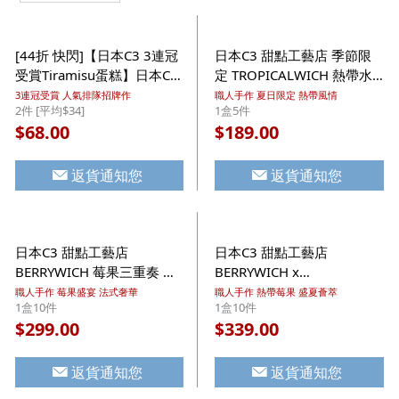
[44折 快閃]【日本C3 3連冠
日本C3 甜點工藝店 季節限
受賞Tiramisu蛋糕】日本C3
定 TROPICALWICH 熱帶水
甜點工藝店《3連冠受賞》
果三重奏 果乾芒果忌廉夾心
3連冠受賞 人氣排隊招牌作
職人手作 夏日限定 熱帶風情
2件 [平均$34]
1盒5件
招牌焗Tiramisu蛋糕小禮盒
曲奇酥餅 禮盒 (1盒5件)【市
68.00
189.00
$
$
(1盒2件) ($68/2盒)
集世界 - 日本市集】
返貨通知您
返貨通知您
日本C3 甜點工藝店
日本C3 甜點工藝店
BERRYWICH 莓果三重奏 果
BERRYWICH x
乾白朱古力夾心曲奇酥餅 禮
TROPICALWICH 仲夏水果三
職人手作 莓果盛宴 法式奢華
職人手作 熱帶莓果 盛夏薈萃
1盒10件
1盒10件
盒 (1盒10件)【市集世界 -
重奏 果乾夾心曲奇酥餅 禮盒
299.00
339.00
$
$
日本市集】
(1盒10件)【市集世界 - 日本
市集】
返貨通知您
返貨通知您