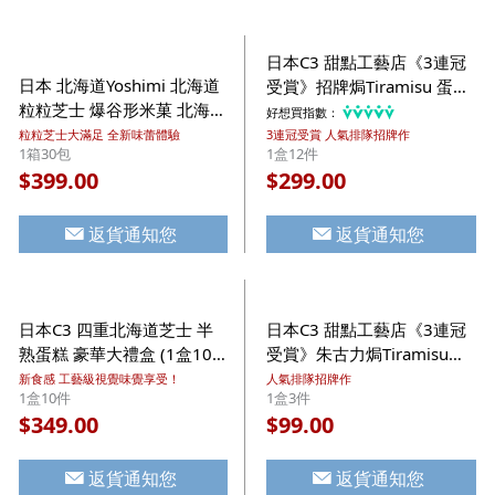
日本C3 甜點工藝店《3連冠
日本 北海道Yoshimi 北海道
受賞》招牌焗Tiramisu 蛋糕
粒粒芝士 爆谷形米菓 北海道
豪華大 (1盒12件)(378)【市
好想買指數：
札幌名物 30包 經濟優惠裝
集世界 - 日本市集】
粒粒芝士大滿足 全新味蕾體驗
3連冠受賞 人氣排隊招牌作
1箱30包
1盒12件
【市集世界 - 日本市集】
399.00
299.00
$
$
返貨通知您
返貨通知您
日本C3 四重北海道芝士 半
日本C3 甜點工藝店《3連冠
熟蛋糕 豪華大禮盒 (1盒10
受賞》朱古力焗Tiramisu蛋
件)【市集世界 - 日本市集】
糕禮盒 (1盒3件)【市集世界
新食感 工藝級視覺味覺享受！
人氣排隊招牌作
1盒10件
1盒3件
- 日本市集】
349.00
99.00
$
$
返貨通知您
返貨通知您