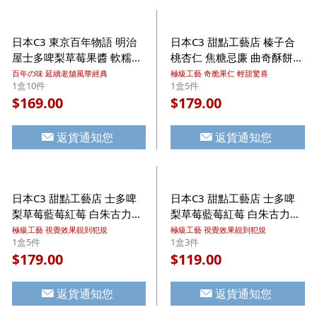
日本C3 東京百年物語 明治
日本C3 甜點工藝店 榛子合
屋士多啤梨草莓果醬 軟糯曲
桃杏仁 焦糖忌廉 曲奇酥餅禮
奇禮盒 (1盒10件)【市集世
盒 (1盒5件)【市集世界 - 日
百年の味 延續老舖風華經典
極級工藝 奇脆果仁 輕甜驚喜
1盒10件
1盒5件
界 - 日本市集】
本市集】
169.00
179.00
$
$
返貨通知您
返貨通知您
日本C3 甜點工藝店 士多啤
日本C3 甜點工藝店 士多啤
梨草莓藍莓紅莓 白朱古力忌
梨草莓藍莓紅莓 白朱古力忌
廉 曲奇酥餅禮盒 (1盒5件)
廉 曲奇酥餅禮盒 (1盒3件)
極級工藝 視覺效果靚到犯規
極級工藝 視覺效果靚到犯規
1盒5件
1盒3件
【市集世界 - 日本市集】
【市集世界 - 日本市集】
179.00
119.00
$
$
返貨通知您
返貨通知您