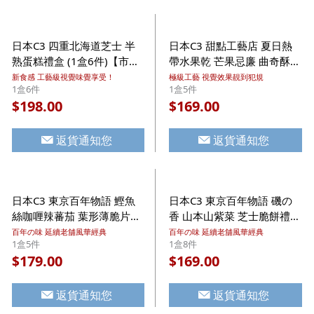
日本C3 四重北海道芝士 半
日本C3 甜點工藝店 夏日熱
熟蛋糕禮盒 (1盒6件)【市集
帶水果乾 芒果忌廉 曲奇酥餅
世界 - 日本市集】
禮盒 (1盒5件)【市集世界 -
新食感 工藝級視覺味覺享受！
極級工藝 視覺效果靚到犯規
1盒6件
1盒5件
日本市集】
198.00
169.00
$
$
返貨通知您
返貨通知您
日本C3 東京百年物語 鰹魚
日本C3 東京百年物語 磯の
絲咖喱辣蕃茄 葉形薄脆片禮
香 山本山紫菜 芝士脆餅禮盒
盒 (1盒5件)【市集世界 - 日
(1盒8件)【市集世界 - 日本
百年の味 延續老舖風華經典
百年の味 延續老舖風華經典
1盒5件
1盒8件
本市集】
市集】
179.00
169.00
$
$
返貨通知您
返貨通知您