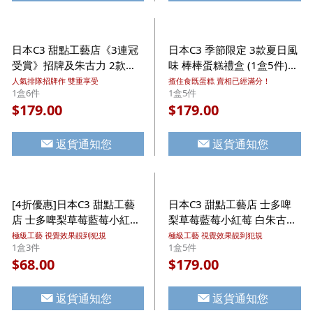
日本C3 甜點工藝店《3連冠
日本C3 季節限定 3款夏日風
受賞》招牌及朱古力 2款口
味 棒棒蛋糕禮盒 (1盒5件)
味 焗Tiramisu蛋糕禮盒 (1盒
【市集世界 - 日本市集】
人氣排隊招牌作 雙重享受
揸住食既蛋糕 賣相已經滿分！
1盒6件
1盒5件
6件)【市集世界 - 日本市
179.00
179.00
$
$
集】
返貨通知您
返貨通知您
[4折優惠]日本C3 甜點工藝
日本C3 甜點工藝店 士多啤
店 士多啤梨草莓藍莓小紅莓
梨草莓藍莓小紅莓 白朱古力
白朱古力忌廉 曲奇酥餅禮盒
忌廉 曲奇酥餅禮盒 (1盒5件)
極級工藝 視覺效果靚到犯規
極級工藝 視覺效果靚到犯規
1盒3件
1盒5件
(1盒3件)(838)【市集世界 -
(845)【市集世界 - 日本市
68.00
179.00
$
$
日本市集】
集】
返貨通知您
返貨通知您