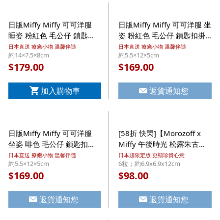
日版Miffy Miffy 可可洋服
日版Miffy Miffy 可可洋服 坐
睡姿 粉紅色 毛公仔 鎖匙扣
姿 粉紅色 毛公仔 鎖匙扣掛
掛飾 (713)【市集世界 - 日
飾 (669)【市集世界 - 日本市
日本直送 療癒小物 溫馨伴隨
日本直送 療癒小物 溫馨伴隨
約14×7.5×8cm
約5.5×12×5cm
本市集】
集】
179.00
169.00
$
$
加入購物車
返貨通知您
日版Miffy Miffy 可可洋服
[58折 快閃]【Morozoff x
坐姿 啡色 毛公仔 鎖匙扣掛
Miffy 午後時光 松露朱古
飾 (676)【市集世界 - 日本
力】日版Morozoff Miffy 超
日本直送 療癒小物 溫馨伴隨
日本超限定版 更顯珍貴心意
約5.5×12×5cm
6粒；約6.9x6.9x12cm
市集】
限定 午後時光 茶葉罐造型鐵
169.00
98.00
$
$
罐 松露朱古力 禮盒 6粒
返貨通知您
返貨通知您