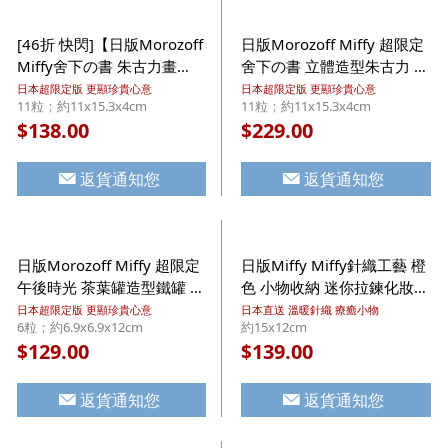
[46折 快閃]【日版Morozoff
日版Morozoff Miffy 超限定
Miffy舍下の書 朱古力畫
舍下の書 立體造型朱古力 精
冊】日版Morozoff Miffy 超
緻徽章畫冊禮盒 11粒【市集
日本超限定版 更顯珍貴心意
日本超限定版 更顯珍貴心意
11粒；約11x15.3x4cm
11粒；約11x15.3x4cm
限定 舍下の書 立體造型朱古
世界 - 日本市集】
138.00
229.00
$
$
力 精緻徽章畫冊禮盒 11粒
返貨通知您
返貨通知您
日版Morozoff Miffy 超限定
日版Miffy Miffy針織工藝 橙
午後時光 茶葉罐造型鐵罐 松
色 小物收納 迷你拉鍊化妝袋
露朱古力 禮盒 6粒【市集世
禮盒【市集世界 - 日本市
日本超限定版 更顯珍貴心意
日本直送 溫暖針織 療癒小物
6粒；約6.9x6.9x12cm
約15x12cm
界 - 日本市集】
集】
129.00
139.00
$
$
返貨通知您
返貨通知您