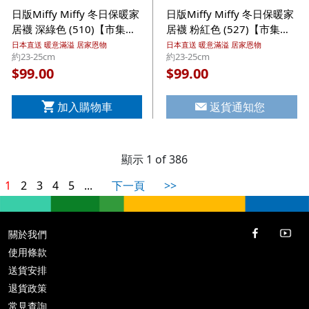
日版Miffy Miffy 冬日保暖家
日版Miffy Miffy 冬日保暖家
居襪 深綠色 (510)【市集世
居襪 粉紅色 (527)【市集世
界 - 日本市集】
界 - 日本市集】
日本直送 暖意滿溢 居家恩物
日本直送 暖意滿溢 居家恩物
約23-25cm
約23-25cm
99.00
99.00
$
$
加入購物車
返貨通知您
顯示 1 of 386
1
2
3
4
5
...
下一頁
>>
關於我們
使用條款
送貨安排
退貨政策
常見查詢