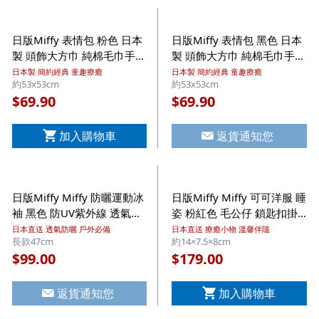
日版Miffy 表情包 粉色 日本
日版Miffy 表情包 黑色 日本
製 頭飾大方巾 純棉毛巾手帕
製 頭飾大方巾 純棉毛巾手帕
【市集世界 - 日本市集】
【市集世界 - 日本市集】
日本製 簡約經典 童趣療癒
日本製 簡約經典 童趣療癒
約53x53cm
約53x53cm
69.90
69.90
$
$
加入購物車
返貨通知您
日版Miffy Miffy 防曬運動冰
日版Miffy Miffy 可可洋服 睡
袖 黑色 防UV紫外線 透氣針
姿 粉紅色 毛公仔 鎖匙扣掛
織露指 手袖臂套 長款
飾 (706)【市集世界 - 日本市
日本直送 透氣防曬 戶外必備
日本直送 療癒小物 溫馨伴隨
長款47cm
約14×7.5×8cm
47cm【市集世界 - 日本市
集】
99.00
179.00
$
$
集】
返貨通知您
加入購物車