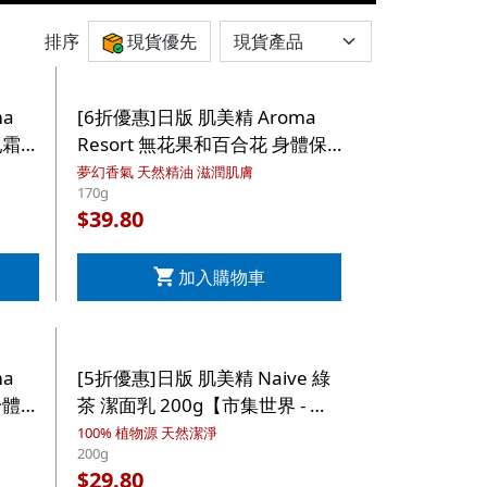
排序
現貨優先
ma
[6折優惠]日版 肌美精 Aroma
乳霜
Resort 無花果和百合花 身體保
集】
濕乳霜 170g【市集世界 - 日本
夢幻香氣 天然精油 滋潤肌膚
170g
市集】
39.80
$
加入購物車
ma
[5折優惠]日版 肌美精 Naive 綠
身體
茶 潔面乳 200g【市集世界 - 日
 日
本市集】
100% 植物源 天然潔淨
200g
29.80
$