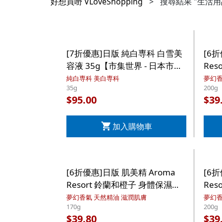
好想買嘢 VLoveShopping
>
搜尋結果 "生活用
[7折優惠]日版 純白専科 白雪美
[6
容液 35g【市集世界 - 日本市
Re
集】
20
純白専科 美白専科
夢幻香
35g
200g
95.00
39
$
$
加入購物車
[6折優惠]日版 肌美精 Aroma
[6
Resort 鈴蘭和橙子 身體保濕乳
Re
霜 170g【市集世界 - 日本市
20
夢幻香氣 天然精油 滋潤肌膚
夢幻香
170g
200g
集】
39.80
39
$
$