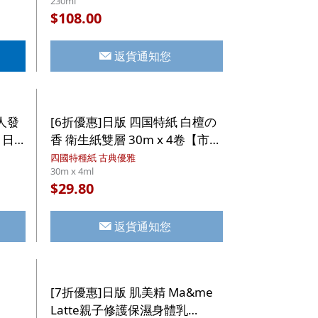
230ml
108.00
$
返貨通知您
人發
[6折優惠]日版 四国特紙 白檀の
 日
香 衛生紙雙層 30m x 4卷【市集
世界 - 日本市集】
四國特種紙 古典優雅
30m x 4ml
29.80
$
返貨通知您
[7折優惠]日版 肌美精 Ma&me
Latte親子修護保濕身體乳