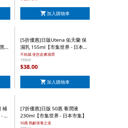
加入購物車
[5折優惠]日版Utena 佑天蘭 保
級黑色
濕乳 155ml【市集世界 - 日本市
日本市
集】
不粘膩 使您皮膚濕潤
155ml
38.00
$
加入購物車
蘭 補
[7折優惠]日版 50惠 養潤液
- 日
230ml【市集世界 - 日本市集】
50惠 熟齡保養之道