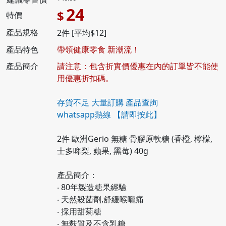
24
$
特價
產品規格
2件 [平均$12]
產品特色
帶領健康零食 新潮流！
產品簡介
請注意：包含折實價優惠在內的訂單皆不能使
用優惠折扣碼。
存貨不足 大量訂購 產品查詢
whatsapp熱線
【請即按此】
2件 歐洲Gerio 無糖 骨膠原軟糖 (香橙, 檸檬,
士多啤梨, 蘋果, 黑莓) 40g
產品簡介：
‧ 80年製造糖果經驗
‧ 天然殺菌劑,舒緩喉嚨痛
‧ 採用甜菊糖
‧ 無麩質及不含乳糖