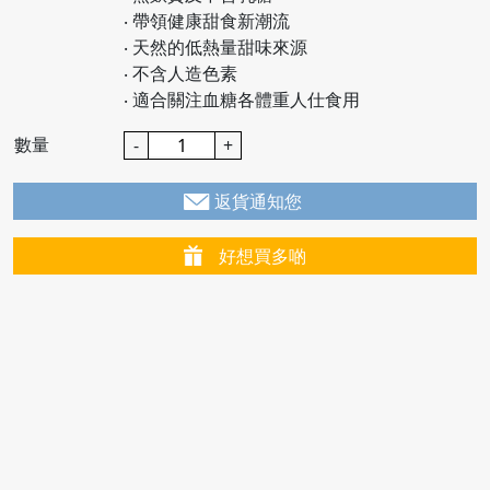
‧ 帶領健康甜食新潮流
‧ 天然的低熱量甜味來源
‧ 不含人造色素
‧ 適合關注血糖各體重人仕食用
數量
-
+
返貨通知您
好想買多啲