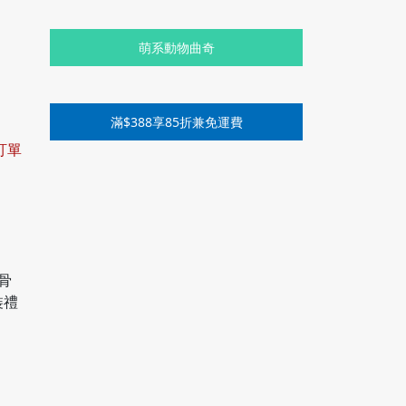
萌系動物曲奇
滿$388享85折兼免運費
訂單
骨
裝禮