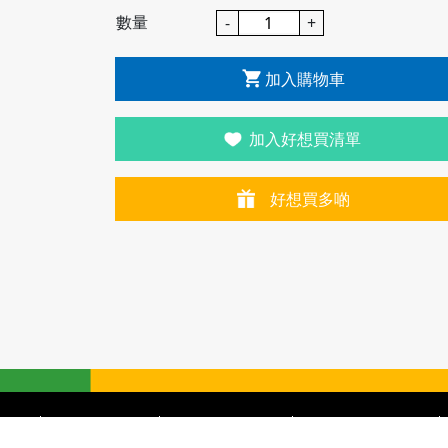
數量
-
+
加入購物車
加入好想買清單
好想買多啲
見查詢
賬戶條款及條件
個人資料收集聲明
不歧視及不騷擾聲明