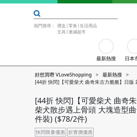
熱門搜尋：
禮盒
零食
生活用品
文具
激減超市
最新熱搜
日本
好想買嘢 VLoveShopping
>
最新熱搜
>
[44折 快閃]【可愛柴犬 曲奇朱古力脆脆】日版 若
[44折 快閃]【可愛柴犬 曲
柴犬散步遇上骨頭 大塊造型曲奇
件裝) ($78/2件)
快閃限量優惠
折實價優惠