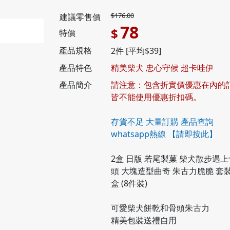
$176.00
建議零售價
78
$
特價
產品規格
2件 [平均$39]
產品特色
精美柴犬 忠心守候 超卡哇伊
產品簡介
請注意：包含折實價優惠在內的
皆不能使用優惠折扣碼。
存貨不足 大量訂購 產品查詢
whatsapp熱線
【請即按此】
2盒 日版 若尾製菓 柴犬散步遇上
頭 大塊造型曲奇 朱古力脆脆 套
盒 (8件裝)
可愛柴犬餅乾和骨頭朱古力
精美包裝送禮自用