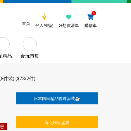
0
首頁
登入/登記
好想買清單
購物車
系精品
食玩市集
) ($78/2件)
日本國民精品咖啡套裝☕️
春之粉紅盛典
惠
量