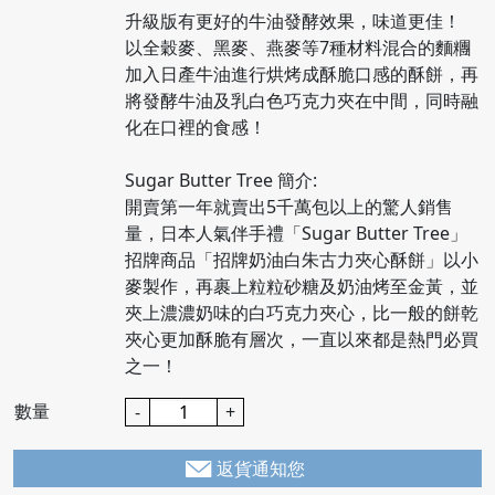
升級版有更好的牛油發酵效果，味道更佳！
以全穀麥、黑麥、燕麥等7種材料混合的麵糰
加入日產牛油進行烘烤成酥脆口感的酥餅，再
將發酵牛油及乳白色巧克力夾在中間，同時融
化在口裡的食感！
Sugar Butter Tree 簡介:
開賣第一年就賣出5千萬包以上的驚人銷售
量，日本人氣伴手禮「Sugar Butter Tree」
招牌商品「招牌奶油白朱古力夾心酥餅」以小
麥製作，再裹上粒粒砂糖及奶油烤至金黃，並
夾上濃濃奶味的白巧克力夾心，比一般的餅乾
夾心更加酥脆有層次，一直以來都是熱門必買
之一！
數量
-
+
返貨通知您