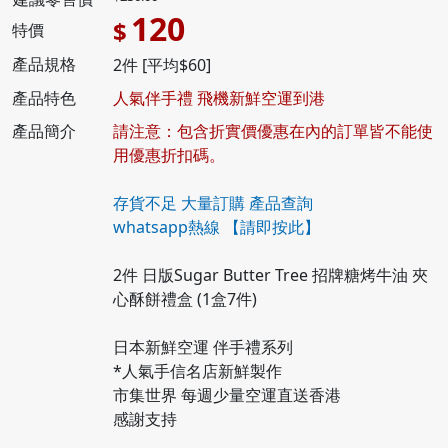
120
$
特價
產品規格
2件 [平均$60]
產品特色
人氣伴手禮 飛機新鮮空運到港
產品簡介
請注意：包含折實價優惠在內的訂單皆不能使
用優惠折扣碼。
存貨不足 大量訂購 產品查詢
whatsapp熱線
【請即按此】
2件 日版Sugar Butter Tree 招牌糖烤牛油 夾
心酥餅禮盒 (1盒7件)
日本新鮮空運 伴手禮系列
*人氣手信名店新鮮製作
市集世界 每週少量空運直送香港
感謝支持