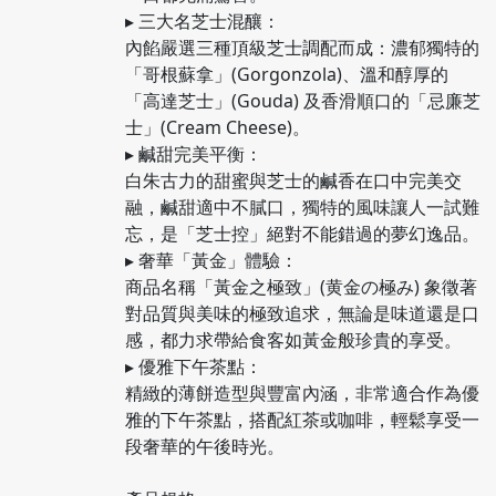
▸ 三大名芝士混釀：
內餡嚴選三種頂級芝士調配而成：濃郁獨特的
「哥根蘇拿」(Gorgonzola)、溫和醇厚的
「高達芝士」(Gouda) 及香滑順口的「忌廉芝
士」(Cream Cheese)。​
▸ 鹹甜完美平衡：
白朱古力的甜蜜與芝士的鹹香在口中完美交
融，鹹甜適中不膩口，獨特的風味讓人一試難
忘，是「芝士控」絕對不能錯過的夢幻逸品。​
▸ 奢華「黃金」體驗：
商品名稱「黃金之極致」(黄金の極み) 象徵著
對品質與美味的極致追求，無論是味道還是口
感，都力求帶給食客如黃金般珍貴的享受。​
▸ 優雅下午茶點：
精緻的薄餅造型與豐富內涵，非常適合作為優
雅的下午茶點，搭配紅茶或咖啡，輕鬆享受一
段奢華的午後時光。​