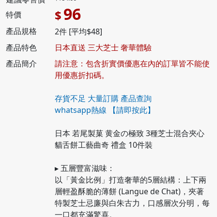
96
$
特價
產品規格
2件 [平均$48]
產品特色
日本直送 三大芝士 奢華體驗
產品簡介
請注意：包含折實價優惠在內的訂單皆不能使
用優惠折扣碼。
存貨不足 大量訂購 產品查詢
whatsapp熱線
【請即按此】
日本 若尾製菓 黄金の極致 3種芝士混合夾心
貓舌餅工藝曲奇 禮盒 10件裝
▸ 五層豐富滋味：
以「黃金比例」打造奢華的5層結構：上下兩
層輕盈酥脆的薄餅 (Langue de Chat)，夾著
特製芝士忌廉與白朱古力，口感層次分明，每
一口都充滿驚喜。​