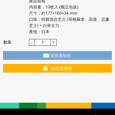
產品規格
內容量：10枚入 (獨立包裝)
尺寸：約177×160×34 mm
口味：特製混合芝士 (哥根蘇拿、高達、忌廉
芝士) + 白朱古力
產地：日本
數量
-
+
返貨通知您
好想買多啲