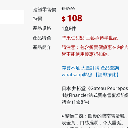
$169.00
建議零售價
108
$
特價
產品規格
1盒8件
產品特色
堅果仁甜點 工藝承傳半世紀
產品簡介
請注意：包含折實價優惠在內的
皆不能使用優惠折扣碼。
存貨不足 大量訂購 產品查詢
whatsapp熱線
【請即按此】
日本 井桁堂《Gateau Peurepo
4款Financier法式費南雪蛋糕餡
禮盒 (1盒8件)
▸ 精緻口感：圓形的費南雪蛋糕
表金黃，口感濕潤，令人垂涎。