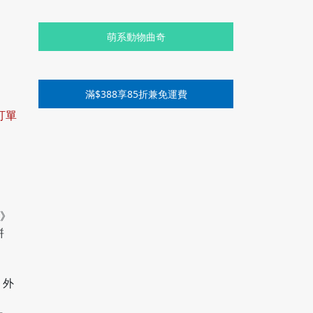
萌系動物曲奇
滿$388享85折兼免運費
訂單
s》
餅
，外