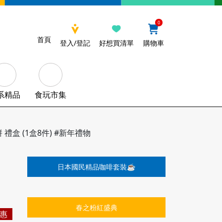
0
首頁
登入/登記
好想買清單
購物車
系精品
食玩市集
 禮盒 (1盒8件) #新年禮物
日本國民精品咖啡套裝☕️
春之粉紅盛典
惠