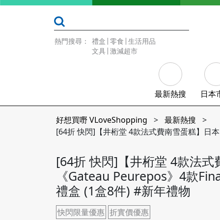
熱門搜尋：
禮盒
零食
生活用品
文具
激減超市
最新熱搜
日本
好想買嘢 VLoveShopping
>
最新熱搜
>
[64折 快閃]【井桁堂 4款法式費南雪蛋糕】日本 井桁
[64折 快閃]【井桁堂 4款法
《Gateau Peurepos》4款
禮盒 (1盒8件) #新年禮物
快閃限量優惠
折實價優惠