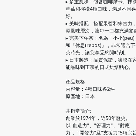
▸ 多重風味：包含咖啡摩卡、抹
草莓和檸檬4種口味，滿足不同
好。
▸ 美味搭配：搭配果醬和朱古力
添風味層次，讓每一口都充滿驚
▸ 完美下午茶：名為「小小(peu)
和「休息(repos)」，非常適合
茶時光，讓您享受悠閒時刻。
▸ 日本製造：品質保證，讓您在
能品味到正宗的日式烘焙點心。
產品規格
內容量：4種口味各2件
原產地：日本
井桁堂簡介:
創業於1974年，近50年歷史。
以"創造力"、"管理力"、"對應
力"、"開發力"及"支援力"5項宗