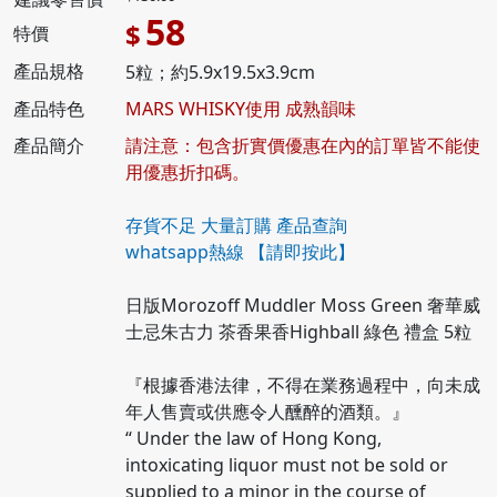
58
$
特價
產品規格
5粒；約5.9x19.5x3.9cm
產品特色
MARS WHISKY使用 成熟韻味
產品簡介
請注意：包含折實價優惠在內的訂單皆不能使
用優惠折扣碼。
存貨不足 大量訂購 產品查詢
whatsapp熱線
【請即按此】
日版Morozoff Muddler Moss Green 奢華威
士忌朱古力 茶香果香Highball 綠色 禮盒 5粒
『根據香港法律，不得在業務過程中，向未成
年人售賣或供應令人醺醉的酒類。』
“ Under the law of Hong Kong,
intoxicating liquor must not be sold or
supplied to a minor in the course of