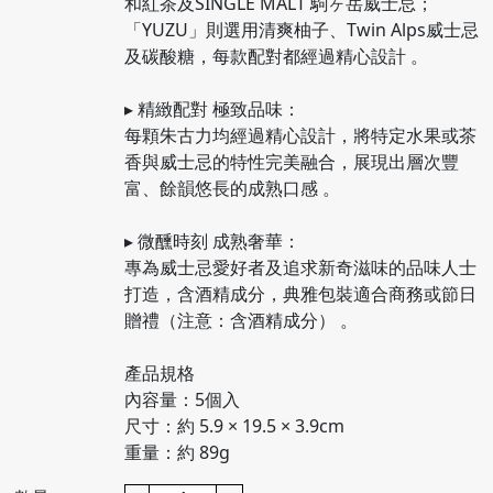
和紅茶及SINGLE MALT 駒ヶ岳威士忌；
「YUZU」則選用清爽柚子、Twin Alps威士忌
及碳酸糖，每款配對都經過精心設計 。
▸ 精緻配對 極致品味：
每顆朱古力均經過精心設計，將特定水果或茶
香與威士忌的特性完美融合，展現出層次豐
富、餘韻悠長的成熟口感 。
▸ 微醺時刻 成熟奢華：
專為威士忌愛好者及追求新奇滋味的品味人士
打造，含酒精成分，典雅包裝適合商務或節日
贈禮（注意：含酒精成分） 。
產品規格
內容量：5個入
尺寸：約 5.9 × 19.5 × 3.9cm
​重量：約 89g