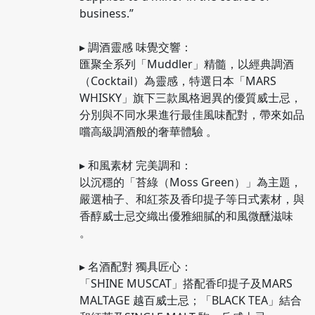
business.”
▸ 調酒靈感 味覺交響：
匯聚全系列「Muddler」精髓，以經典調酒
（Cocktail）為靈感，特選日本「MARS
WHISKY」旗下三款風格迥異的優質威士忌，
分別與不同水果進行最佳風味配對，帶來如品
嚐高級調酒般的奢華體驗 。
▸ 和風素材 完美調和：
以沉穩的「苔綠（Moss Green）」為主題，
嚴選柚子、和紅茶及香印提子等日式素材，與
香醇威士忌交織出優雅細膩的和風微醺滋味
。
▸ 名酒配對 獨具匠心：
「SHINE MUSCAT」搭配香印提子及MARS
MALTAGE 越百威士忌；「BLACK TEA」結合