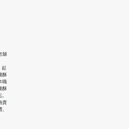
老舖
」起
蘭酥
本職
蘭酥
忘。
熱賣
禮。