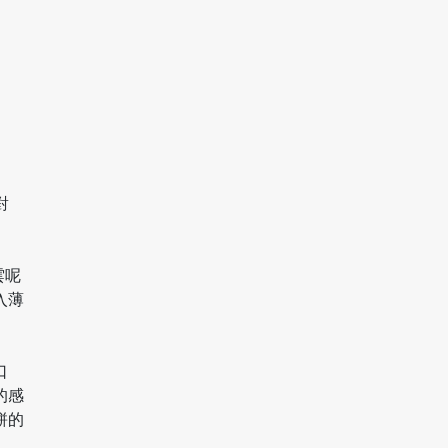
對
雲呢
入薄
口
的感
餅的