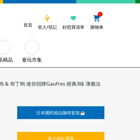
0
首頁
登入/登記
好想買清單
購物車
系精品
食玩市集
狗 & 布丁狗 迷你招牌Gaufres 經典3味 薄脆法
日本國民精品咖啡套裝☕️
春之粉紅盛典