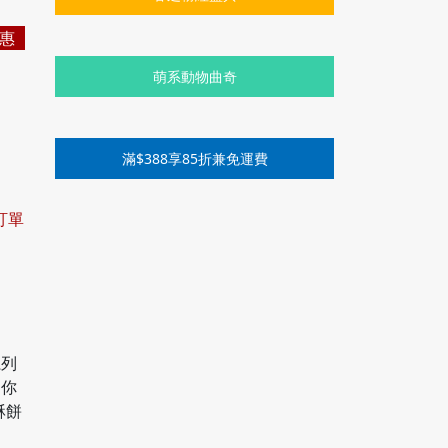
惠
萌系動物曲奇
滿$388享85折兼免運費
訂單
系列
迷你
酥餅