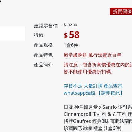
折實價優
$102.00
建議零售價
58
$
特價
產品規格
1盒6件
產品特色
殿堂級酥餅 風行熱賣近百年
產品簡介
請注意：包含折實價優惠在內的
皆不能使用優惠折扣碼。
存貨不足 大量訂購 產品查詢
whatsapp熱線
【請即按此】
日版 神戶風月堂 x Sanrio 派對
Cinnamoroll 玉桂狗 & 布丁狗 
招牌Gaufres 經典3味 薄脆法蘭
珍藏圓形鐵罐 禮盒 (1盒6件)