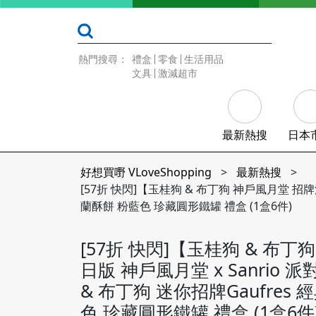
熱門搜尋：
禮盒
零食
生活用品
文具
激減超市
最新熱搜
日本
好想買嘢 VLoveShopping
>
最新熱搜
>
[57折 快閃]【玉桂狗 & 布丁狗 神戶風月堂 招牌法蘭
蘭酥餅 粉藍色 珍藏圓形鐵罐 禮盒 (1盒6件)
[57折 快閃]【玉桂狗 & 布
日版 神戶風月堂 x Sanrio 派對
& 布丁狗 迷你招牌Gaufres
色 珍藏圓形鐵罐 禮盒 (1盒6件