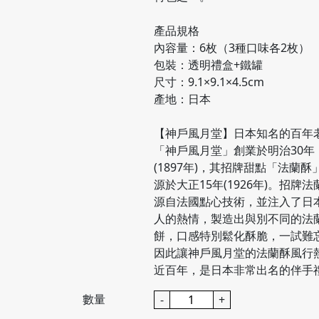
產品規格
內容量：6枚（3種口味各2枚）
包裝：透明禮盒+鐵罐
尺寸：9.1×9.1×4.5cm
產地：日本
【神戶風月堂】日本知名的百年
「神戶風月堂」創業於明治30年
(1897年)，其招牌甜點「法蘭酥
源於大正15年(1926年)。招牌法
源自法國點心技術，並注入了日
人的熱情，製造出與別不同的法
餅，口感特別鬆化酥脆，一試難
因此讓神戶風月堂的法蘭酥風行
近百年，是日本非常出名的伴手
數量
-
+