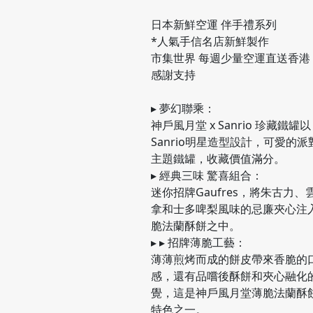
日本新鮮空運 伴手禮系列
*人氣手信名店新鮮製作
市集世界 每週少量空運直送香港
感謝支持
▸ 夢幻聯乘：
神戶風月堂 x Sanrio 珍藏鐵罐以
Sanrio明星造型設計，可愛的派
主題鐵罐，收藏價值滿分。
▸ 經典三味 驚喜組合：
迷你招牌Gaufres，將朱古力、
拿和士多啤梨風味的忌廉夾心注
脆法蘭酥餅之中。
▸ ▸ 招牌薄脆工藝：
薄薄煎烤而成的餅皮帶來香脆的
感，還有品嚐後酥餅和夾心融化
覺，這是神戶風月堂薄脆法蘭酥
特色之一。