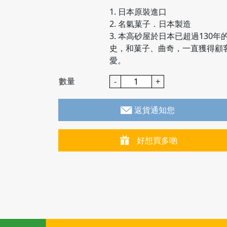
1. 日本原裝進口
2. 名氣菓子．日本製造
3. 本高砂屋於日本已超過130年
史，和菓子、曲奇，一直獲得顧
愛。
數量
-
+
返貨通知您
好想買多啲