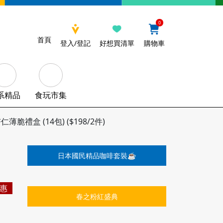
0
首頁
登入/登記
好想買清單
購物車
系精品
食玩市集
禮盒 (14包) ($198/2件)
日本國民精品咖啡套裝☕️
惠
春之粉紅盛典