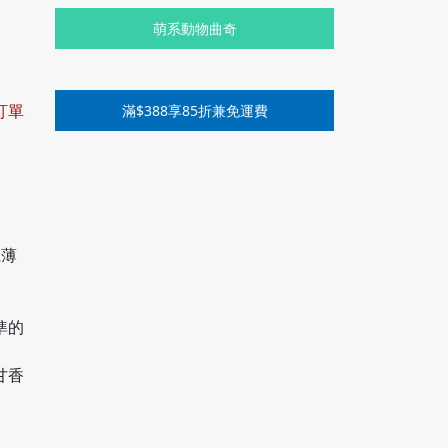
萌系動物曲奇
訂單
滿$388享85折兼免運費
仁薄
準的
。
甘香