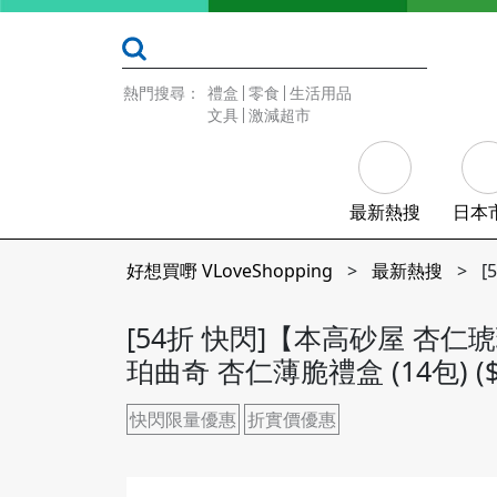
熱門搜尋：
禮盒
零食
生活用品
文具
激減超市
最新熱搜
日本
好想買嘢 VLoveShopping
>
最新熱搜
>
[
[54折 快閃]【本高砂屋 杏仁
珀曲奇 杏仁薄脆禮盒 (14包) ($
快閃限量優惠
折實價優惠