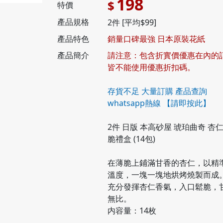
198
$
特價
產品規格
2件 [平均$99]
產品特色
銷量口碑最強 日本原裝花紙
產品簡介
請注意：包含折實價優惠在內的
皆不能使用優惠折扣碼。
存貨不足 大量訂購 產品查詢
whatsapp熱線
【請即按此】
2件 日版 本高砂屋 琥珀曲奇 杏
脆禮盒 (14包)
在薄脆上鋪滿甘香的杏仁，以精
溫度，一塊一塊地烘烤燒製而成
充分發揮杏仁香氣，入口鬆脆，
無比。
内容量：14枚