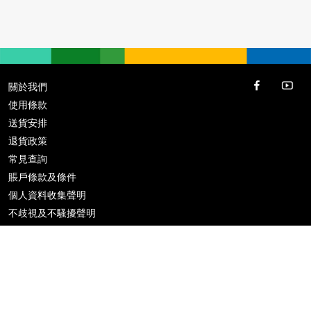
關於我們
使用條款
送貨安排
退貨政策
常見查詢
賬戶條款及條件
個人資料收集聲明
不歧視及不騷擾聲明
優惠攻略
推廣條款及條件
歡迎公司機構訂購，請電郵
info@vloveshopping.com
或 Whatsapp
9146 6888
查詢