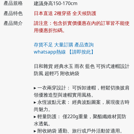
產品規格
建議身高150-170cm
產品特色
日本直送 2種穿搭 全天候防護
產品簡介
請注意：包含折實價優惠在內的訂單皆不能使
用優惠折扣碼。
存貨不足 大量訂購 產品查詢
whatsapp熱線
【請即按此】
日和雜貨 經典水玉 雨衣 藍色 可拆式連帽設計
防風 超輕巧 附收納袋
▸ 一衣兩穿設計： 可拆卸連帽，輕鬆切換披肩
領優雅造型與連帽實用風格。
▸ 永恆波點元素： 經典波點圖案，展現復古時
尚魅力。
▸ 輕量防護： 僅220g重量，聚酯纖維材質防
水透氣。
▸ 附收納袋 通勤、旅行或戶外活動皆適用。