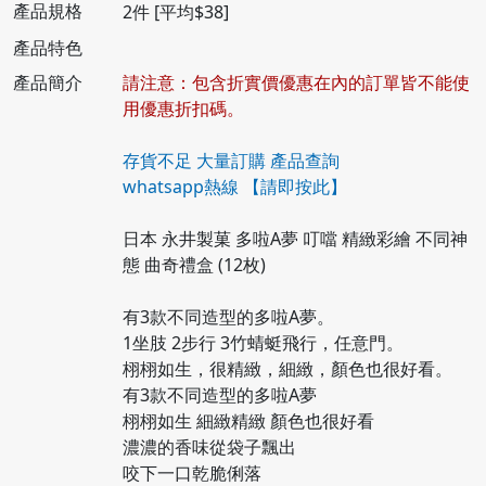
產品規格
2件 [平均$38]
產品特色
產品簡介
請注意：包含折實價優惠在內的訂單皆不能使
用優惠折扣碼。
存貨不足 大量訂購 產品查詢
whatsapp熱線
【請即按此】
日本 永井製菓 多啦A夢 叮噹 精緻彩繪 不同神
態 曲奇禮盒 (12枚)
有3款不同造型的多啦A夢。
1坐肢 2步行 3竹蜻蜓飛行，任意門。
栩栩如生，很精緻，細緻，顏色也很好看。
有3款不同造型的多啦A夢
栩栩如生 細緻精緻 顏色也很好看
濃濃的香味從袋子飄出
咬下一口乾脆俐落