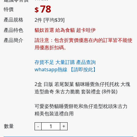
78
$
特價
產品規格
2件 [平均$39]
產品特色
貓奴首選 給為食貓 超卡哇伊
產品簡介
請注意：包含折實價優惠在內的訂單皆不能使
用優惠折扣碼。
存貨不足 大量訂購 產品查詢
whatsapp熱線
【請即按此】
2盒 日版 若尾製菓 貓咪睡覺魚仔托托枕 大塊
造型曲奇 朱古力脆脆 套裝禮盒 (8件裝)
可愛姿勢貓睡覺餅乾和魚仔造型枕頭朱古力
精美包裝送禮自用
數量
-
+